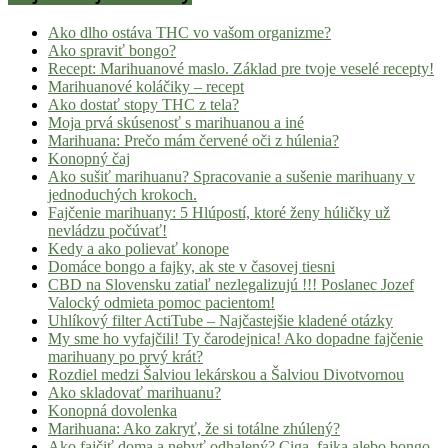
Ako dlho ostáva THC vo vašom organizme?
Ako spraviť bongo?
Recept: Marihuanové maslo. Základ pre tvoje veselé recepty!
Marihuanové koláčiky – recept
Ako dostať stopy THC z tela?
Moja prvá skúsenosť s marihuanou a iné
Marihuana: Prečo mám červené oči z húlenia?
Konopný čaj
Ako sušiť marihuanu? Spracovanie a sušenie marihuany v
jednoduchých krokoch.
Fajčenie marihuany: 5 Hlúpostí, ktoré ženy húličky už
nevládzu počúvať!
Kedy a ako polievať konope
Domáce bongo a fajky, ak ste v časovej tiesni
CBD na Slovensku zatiaľ nezlegalizujú !!! Poslanec Jozef
Valocký odmieta pomoc pacientom!
Uhlíkový filter ActiTube – Najčastejšie kladené otázky
My sme ho vyfajčili! Ty čarodejnica! Ako dopadne fajčenie
marihuany po prvý krát?
Rozdiel medzi Šalviou lekárskou a Šalviou Divotvornou
Ako skladovať marihuanu?
Konopná dovolenka
Marihuana: Ako zakryť, že si totálne zhúlený?
Ako fajčiť doma a nebyť odhalený? Ciga, fajka alebo bongo,