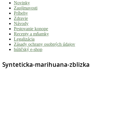
Novinky
|
Zaujímavosti
Tvoj
Príbehy
Zdravie
sprievodca
Návody
svetom
Pestovanie konope
Recepty a mňamky
pohody
Legalizácia
a
Zásady ochrany osobných údajov
húličský e-shop
stoner
kultúry
Synteticka-marihuana-zblizka
Vitaj
v
komunite,
kde
je
čas
relatívny.
Hulic.sk
prináša
čerstvé
Zdieľaj na Facebooku
Tweetni