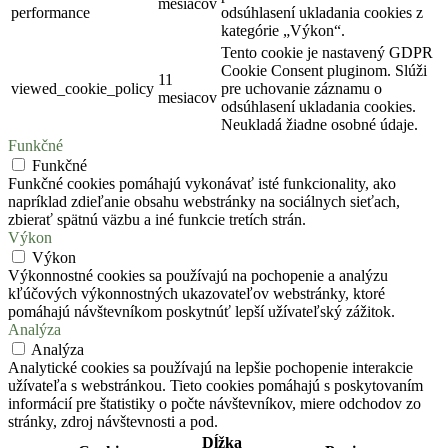
mesiacov
performance
odsúhlasení ukladania cookies z
kategórie „Výkon“.
Tento cookie je nastavený GDPR
Cookie Consent pluginom. Slúži
11
viewed_cookie_policy
pre uchovanie záznamu o
mesiacov
odsúhlasení ukladania cookies.
Neukladá žiadne osobné údaje.
Funkčné
Funkčné
Funkčné cookies pomáhajú vykonávať isté funkcionality, ako
napríklad zdieľanie obsahu webstránky na sociálnych sieťach,
zbierať spätnú väzbu a iné funkcie tretích strán.
Výkon
Výkon
Výkonnostné cookies sa používajú na pochopenie a analýzu
kľúčových výkonnostných ukazovateľov webstránky, ktoré
pomáhajú návštevníkom poskytnúť lepší užívateľský zážitok.
Analýza
Analýza
Analytické cookies sa používajú na lepšie pochopenie interakcie
užívateľa s webstránkou. Tieto cookies pomáhajú s poskytovaním
informácií pre štatistiky o počte návštevníkov, miere odchodov zo
stránky, zdroj návštevnosti a pod.
Dĺžka