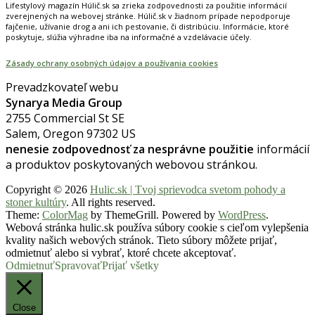
Lifestylový magazín Húlič.sk sa zrieka zodpovednosti za použitie informácií
zverejnených na webovej stránke. Húlič.sk v žiadnom prípade nepodporuje
fajčenie, užívanie drog a ani ich pestovanie, či distribúciu. Informácie, ktoré
poskytuje, slúžia výhradne iba na informačné a vzdelávacie účely.
Zásady ochrany osobných údajov a používania cookies
Prevadzkovateľ webu
Synarya Media Group
2755 Commercial St SE
Salem, Oregon 97302 US
nenesie zodpovednosť za nesprávne použitie
informácií
a produktov poskytovaných webovou stránkou.
Copyright © 2026
Hulic.sk | Tvoj sprievodca svetom pohody a
stoner kultúry
. All rights reserved.
Theme:
ColorMag
by ThemeGrill. Powered by
WordPress
.
Webová stránka hulic.sk používa súbory cookie s cieľom vylepšenia
kvality našich webových stránok. Tieto súbory môžete prijať,
odmietnuť alebo si vybrať, ktoré chcete akceptovať.
Odmietnuť
Spravovať
Prijať všetky
Close