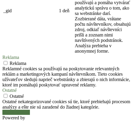
používajú a pomáha vytvárať
analytickú správu o tom, ako
_gid
1 deň
sa webstránke darí.
Zozbierané dáta, vrátane
počtu návštevníkov, obsahujú
zdroj, odkiaľ návštevníci
prišli a zoznam nimi
navštívených podstránok.
Analýza prebieha v
anonymnej forme.
Reklama
Reklama
Reklamné cookies sa používajú na poskytovanie relevantných
reklám a marketingových kampaní návštevníkom. Tieto cookies
užívateľov sledujú naprieč webstránky a zbierajú o nich informácie,
ktoré im pomáhajú poskytovať upravené reklamy.
Ostatné
Ostatné
Ostatné nekategorizované cookies sú tie, ktoré prebiehajú procesom
analýzy a ešte nie sú zaradené do žiadnej kategórie.
Uložiť a prijať
Powered by