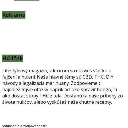
Reklama
Húlič.sk
Lifestyleový magazín, v ktorom sa dozvieš všetko o
fajčení a hulení. Naše hlavné témy sú CBD, THC, DIY
návody a legalizácia marihuany. Zodpovieme ti
najdôležitejšie otázky napríklad: ako spraviť bongo, či
ako dostať stopy THC z tela. Dostanú ťa naše príbehy zo
života húličov, alebo vyskúšaš naše chutné recepty.
Prinášame horúce novinky na tieto témy.
Vyhlásenie o zodpovednosti: