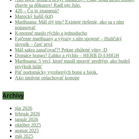
zbavte sa dôkazov! Radí ujo Julo.
420 – Čo to znamená?
Marocký hašiš (kif)
Marihuana: Máš zlý trip? Existuje riešenie, ako sa s ním
popasovať
Konopné maslo rýchlo a jednoducho
Fajčenie marihuany a výrazy s ním spojené – Huličský
slovník – časť prvá
Máš sakra zapaľovač?! Pekne zhúlené vtipy :D
Domáce bongo? Ľahko a rýchlo – HERB D-I-HIGH
Marihuana: 5 vecí, ktoré musíš spraviť predtým, ako budeš
prvýkrát húliť
Päť podomácky vyrobených bong a fajok.
Ako správne oplachovať konope
Archívy
jún 2026
február 2026
január 2026
október 2025
august 2025
máj 2025