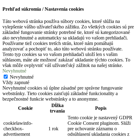
Prehľad súkromia / Nastavenia cookies
Táto webová stránka používa súbory cookies, ktoré slúžia na
vylepšenie vášho užívateľského zážitku. Zo všetkých cookies sú pre
základné fungovanie stránky potrebné tie, ktoré sú kategorizované
ako nevyhnutné a automaticky sa ukladajú vo vašom prehliadači.
Používame tiež cookies tretích strán, ktoré nám pomáhajú
analyzovať a pochopiť to, ako túto webovú stránku používate.
Tento typ cookies sa vo vašom prehliadači uloží len s vašim
súhlasom, máte ale možnosť zakázať ukladanie týchto cookies. To
však môže ovplyvniť váš užívateľský zážitok na našej stránke.
Nevyhnutné
Nevyhnutné
Vždy zapnuté
Nevyhnutné cookies sú úplne zásadné pre správne fungovanie
webstránky. Tieto cookies zaisťujú základné funkcionality a
bezpečnostné funkcie webstránky a to anonymne.
Dĺžka
Cookie
Popis
trvania
Tento cookie je nastavený GDPR
cookielawinfo-
Cookie Consent pluginom. Slúži
checkbox-
1 rok
pre uchovanie záznamu o
advertisement
odsúhlasení ukladania cookies z