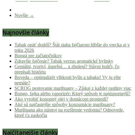
novinky
z
Novšie →
konopnej
scény,
Najnovšie články
najlepší
chill-
out,
Tabak opäť drahší? Štát siaha fajčiarom hlbšie do vrecka aj v
roku 2026
stoner
Bongá pre začiatočníkov
tipy
Zdravšie fajčenie? Tabak verzus aromatické bylinky
a
Geniálni, tvoriví, úspešní… a zhulení? Slávni huliči, čo
lifestyle.
prepísali históriu
Boveda – optimalizér vlhkosti bylín a tabaku! Vy ju ešte
Klikni
nemáte?
a
SCROG pestovanie marihuany – Získaj z každej rastliny viac
nalaď
Bongo, fajka alebo vaporizér: Ktorý spôsob je najúspornejší?
sa
Ako vyrobiť konopný olej v domácom prostredí?
na
Aké sú najčastejšie spôsoby konzumácie marihuany?
Marihuana ako nástroj na rozšírenie vedomia? Odpovede,
pohodu.
ktoré ťa zaskočia
Najčítanejšie články