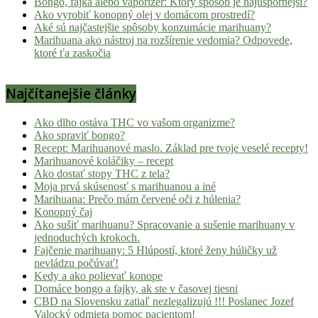
Bongo, fajka alebo vaporizér: Ktorý spôsob je najúspornejší?
Ako vyrobiť konopný olej v domácom prostredí?
Aké sú najčastejšie spôsoby konzumácie marihuany?
Marihuana ako nástroj na rozšírenie vedomia? Odpovede,
ktoré ťa zaskočia
Najčítanejšie články
Ako dlho ostáva THC vo vašom organizme?
Ako spraviť bongo?
Recept: Marihuanové maslo. Základ pre tvoje veselé recepty!
Marihuanové koláčiky – recept
Ako dostať stopy THC z tela?
Moja prvá skúsenosť s marihuanou a iné
Marihuana: Prečo mám červené oči z húlenia?
Konopný čaj
Ako sušiť marihuanu? Spracovanie a sušenie marihuany v
jednoduchých krokoch.
Fajčenie marihuany: 5 Hlúpostí, ktoré ženy húličky už
nevládzu počúvať!
Kedy a ako polievať konope
Domáce bongo a fajky, ak ste v časovej tiesni
CBD na Slovensku zatiaľ nezlegalizujú !!! Poslanec Jozef
Valocký odmieta pomoc pacientom!