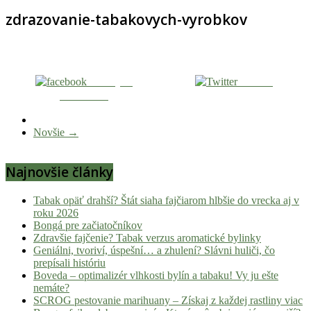
zdrazovanie-tabakovych-vyrobkov
Zdieľaj na
Tweetni
Facebooku
Novšie →
Najnovšie články
Tabak opäť drahší? Štát siaha fajčiarom hlbšie do vrecka aj v
roku 2026
Bongá pre začiatočníkov
Zdravšie fajčenie? Tabak verzus aromatické bylinky
Geniálni, tvoriví, úspešní… a zhulení? Slávni huliči, čo
prepísali históriu
Boveda – optimalizér vlhkosti bylín a tabaku! Vy ju ešte
nemáte?
SCROG pestovanie marihuany – Získaj z každej rastliny viac