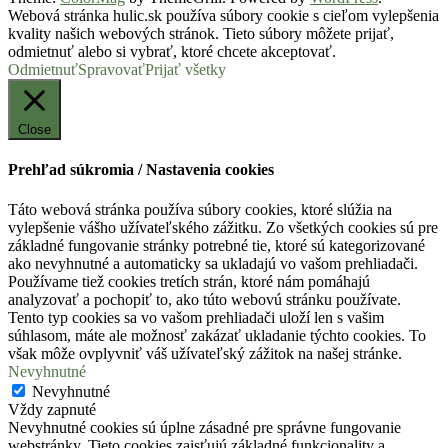
Webová stránka hulic.sk používa súbory cookie s cieľom vylepšenia
kvality našich webových stránok. Tieto súbory môžete prijať,
odmietnuť alebo si vybrať, ktoré chcete akceptovať.
Odmietnuť
Spravovať
Prijať všetky
Close
Prehľad súkromia / Nastavenia cookies
Táto webová stránka používa súbory cookies, ktoré slúžia na
vylepšenie vášho užívateľského zážitku. Zo všetkých cookies sú pre
základné fungovanie stránky potrebné tie, ktoré sú kategorizované
ako nevyhnutné a automaticky sa ukladajú vo vašom prehliadači.
Používame tiež cookies tretích strán, ktoré nám pomáhajú
analyzovať a pochopiť to, ako túto webovú stránku používate.
Tento typ cookies sa vo vašom prehliadači uloží len s vašim
súhlasom, máte ale možnosť zakázať ukladanie týchto cookies. To
však môže ovplyvniť váš užívateľský zážitok na našej stránke.
Nevyhnutné
Nevyhnutné
Vždy zapnuté
Nevyhnutné cookies sú úplne zásadné pre správne fungovanie
webstránky. Tieto cookies zaisťujú základné funkcionality a