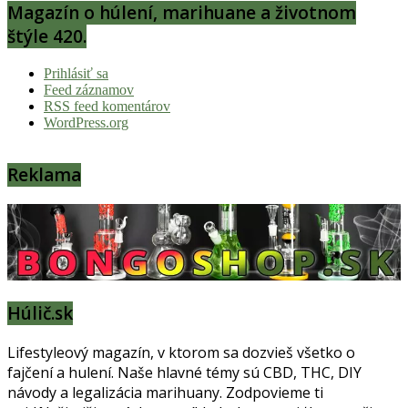
Magazín o húlení, marihuane a životnom
štýle 420.
Prihlásiť sa
Feed záznamov
RSS feed komentárov
WordPress.org
Reklama
Húlič.sk
Lifestyleový magazín, v ktorom sa dozvieš všetko o
fajčení a hulení. Naše hlavné témy sú CBD, THC, DIY
návody a legalizácia marihuany. Zodpovieme ti