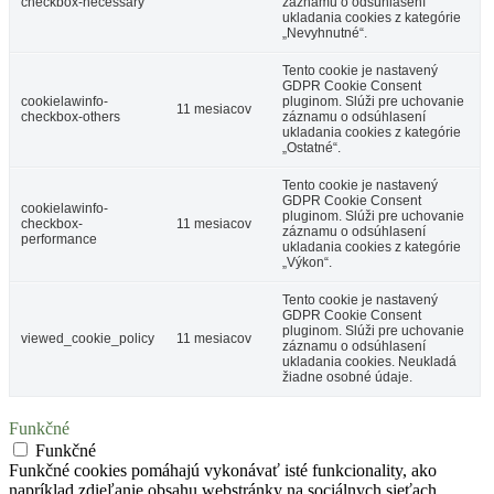
checkbox-necessary
záznamu o odsúhlasení
ukladania cookies z kategórie
„Nevyhnutné“.
Tento cookie je nastavený
GDPR Cookie Consent
cookielawinfo-
pluginom. Slúži pre uchovanie
11 mesiacov
checkbox-others
záznamu o odsúhlasení
ukladania cookies z kategórie
„Ostatné“.
Tento cookie je nastavený
GDPR Cookie Consent
cookielawinfo-
pluginom. Slúži pre uchovanie
checkbox-
11 mesiacov
záznamu o odsúhlasení
performance
ukladania cookies z kategórie
„Výkon“.
Tento cookie je nastavený
GDPR Cookie Consent
pluginom. Slúži pre uchovanie
viewed_cookie_policy
11 mesiacov
záznamu o odsúhlasení
ukladania cookies. Neukladá
žiadne osobné údaje.
Funkčné
Funkčné
Funkčné cookies pomáhajú vykonávať isté funkcionality, ako
napríklad zdieľanie obsahu webstránky na sociálnych sieťach,