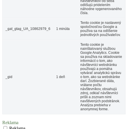
návštevníkov od seba
odlišujú pridelením
náhodne vygenerovaného
čísla.
Tento cookie je nastavený
spoločnosťou Google a
_gat_gtag_UA_10862979_6
1 minúta
používa sa na odlíšenie
jednotlivých používateľov.
Tento cookie je
nainštalovaný službou
Google Analytics. Cookie
sa používa na skladovanie
informácií o tom, ako
návštevníci webstránku
používajú a pomáha
vytvárať analytickú správu
_gid
1 deň
o tom, ako sa webstránke
darí. Zozbierané dáta,
vrátane počtu
návštevníkov, obsahujú
zdroj, odkiaľ návštevníci
prišli a zoznam nimi
navštívených podstránok.
Analýza prebieha v
anonymnej forme.
Reklama
Reklama