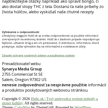
najdôležitejšie otázky napríklad: ako spraviť bongo, či
ako dostať stopy THC z tela. Dostanú ťa naše príbehy zo
života húličov, alebo vyskúšaš naše chutné recepty.
Prinášame horúce novinky na tieto témy.
Vyhlásenie o zodpovednosti:
Lifestylový magazín Húlič.sk sa zrieka zodpovednosti za použitie informácií
zverejnených na webovej stránke. Húlič.sk v žiadnom prípade nepodporuje
fajčenie, užívanie drog a ani ich pestovanie, či distribúciu. Informácie, ktoré
poskytuje, slúžia výhradne iba na informačné a vzdelávacie účely.
Zásady ochrany osobných údajov a používania cookies
Prevadzkovateľ webu
Synarya Media Group
2755 Commercial St SE
Salem, Oregon 97302 US
nenesie zodpovednosť za nesprávne použitie
informácií
a produktov poskytovaných webovou stránkou.
Copyright © 2026
Hulic.sk | Tvoj sprievodca svetom pohody a
stoner kultúry
. All rights reserved.
Theme:
ColorMag
by ThemeGrill. Powered by
WordPress
.