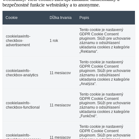
bezpečnostné funkcie webstránky a to anonymne.
Cookie
Dĺžka trvania
Popis
Tento cookie je nastavený
GDPR Cookie Consent
cookielawinfo-
pluginom. Slúži pre uchovanie
checkbox-
1 rok
záznamu o odsúhlasení
advertisement
ukladania cookies z kategórie
„Reklama“.
Tento cookie je nastavený
GDPR Cookie Consent
cookielawinfo-
pluginom. Slúži pre uchovanie
11 mesiacov
checkbox-analytics
záznamu o odsúhlasení
ukladania cookies z kategórie
„Analýza“.
Tento cookie je nastavený
GDPR Cookie Consent
cookielawinfo-
pluginom. Slúži pre uchovanie
11 mesiacov
checkbox-functional
záznamu o odsúhlasení
ukladania cookies z kategórie
„Funkčné“.
Tento cookie je nastavený
GDPR Cookie Consent
cookielawinfo-
pluginom. Slúži pre uchovanie
11 mesiacov