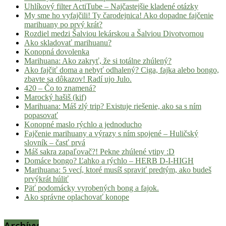
Uhlíkový filter ActiTube – Najčastejšie kladené otázky
My sme ho vyfajčili! Ty čarodejnica! Ako dopadne fajčenie
marihuany po prvý krát?
Rozdiel medzi Šalviou lekárskou a Šalviou Divotvornou
Ako skladovať marihuanu?
Konopná dovolenka
Marihuana: Ako zakryť, že si totálne zhúlený?
Ako fajčiť doma a nebyť odhalený? Ciga, fajka alebo bongo,
zbavte sa dôkazov! Radí ujo Julo.
420 – Čo to znamená?
Marocký hašiš (kif)
Marihuana: Máš zlý trip? Existuje riešenie, ako sa s ním
popasovať
Konopné maslo rýchlo a jednoducho
Fajčenie marihuany a výrazy s ním spojené – Huličský
slovník – časť prvá
Máš sakra zapaľovač?! Pekne zhúlené vtipy :D
Domáce bongo? Ľahko a rýchlo – HERB D-I-HIGH
Marihuana: 5 vecí, ktoré musíš spraviť predtým, ako budeš
prvýkrát húliť
Päť podomácky vyrobených bong a fajok.
Ako správne oplachovať konope
Archívy