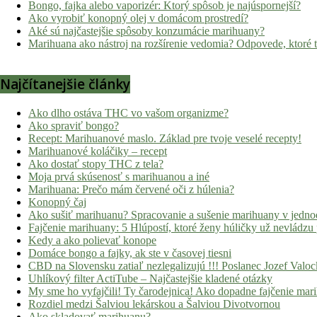
Bongo, fajka alebo vaporizér: Ktorý spôsob je najúspornejší?
Ako vyrobiť konopný olej v domácom prostredí?
Aké sú najčastejšie spôsoby konzumácie marihuany?
Marihuana ako nástroj na rozšírenie vedomia? Odpovede, ktoré 
Najčítanejšie články
Ako dlho ostáva THC vo vašom organizme?
Ako spraviť bongo?
Recept: Marihuanové maslo. Základ pre tvoje veselé recepty!
Marihuanové koláčiky – recept
Ako dostať stopy THC z tela?
Moja prvá skúsenosť s marihuanou a iné
Marihuana: Prečo mám červené oči z húlenia?
Konopný čaj
Ako sušiť marihuanu? Spracovanie a sušenie marihuany v jedn
Fajčenie marihuany: 5 Hlúpostí, ktoré ženy húličky už nevládzu
Kedy a ako polievať konope
Domáce bongo a fajky, ak ste v časovej tiesni
CBD na Slovensku zatiaľ nezlegalizujú !!! Poslanec Jozef Val
Uhlíkový filter ActiTube – Najčastejšie kladené otázky
My sme ho vyfajčili! Ty čarodejnica! Ako dopadne fajčenie mar
Rozdiel medzi Šalviou lekárskou a Šalviou Divotvornou
Ako skladovať marihuanu?