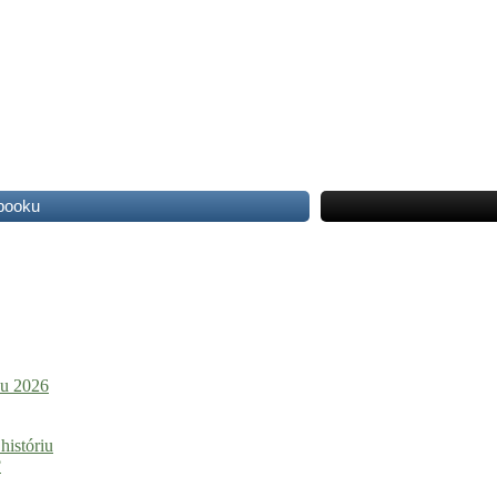
ebooku
ku 2026
históriu
?