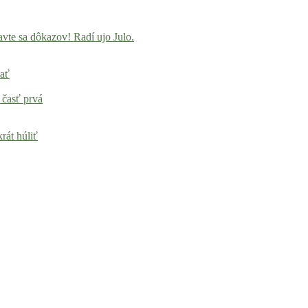
vte sa dôkazov! Radí ujo Julo.
vať
 časť prvá
rát húliť