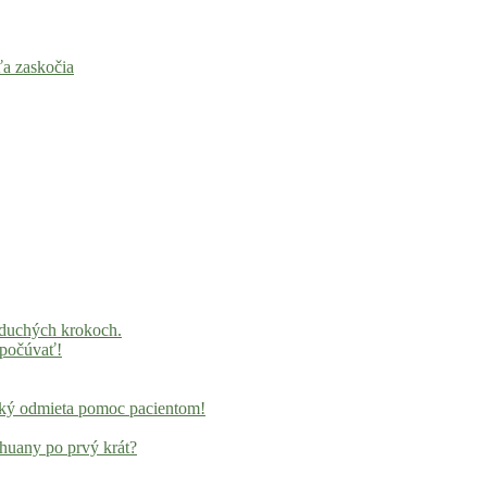
ťa zaskočia
oduchých krokoch.
 počúvať!
ocký odmieta pomoc pacientom!
ihuany po prvý krát?