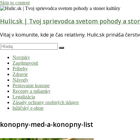
Skip to content
Hulic.sk | Tvoj sprievodca svetom pohody a sto
Vitaj v komunite, kde je čas relatívny. Hulic.sk prináša čerstv
Novinky
Zaujímavosti
Príbehy
Zdravie
Návody
Pestovanie konope
Recepty a mňamky
Legalizácia
Zásady ochrany osobných údajov
húličský e-shop
konopny-med-a-konopny-list