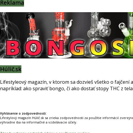
Reklama
Húlič.sk
Lifestyleový magazín, v ktorom sa dozvieš všetko o fajčení 
napríklad: ako spraviť bongo, či ako dostať stopy THC z tel
Prinášame horúce novinky na tieto témy.
Vyhlásenie o zodpovednosti:
Lifestylový magazín Húlič.sk sa zrieka zodpovednosti za použitie informácií zverejne
výhradne iba na informačné a vzdelávacie účely.