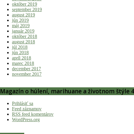
október 2019
september 2019
august 2019
jún 2019
máj 2019
január 2019
október 2018
august 2018
júl 2018
jún 2018
apríl 2018
marec 2018
december 2017
november 2017
Magazín o húlení, marihuane a životnom štýle 4
Prihlásiť sa
Feed záznamov
RSS feed komentárov
WordPress.org