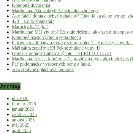
Konopná dovolenka
Marihuana: Ako zakryť, že si totálne zhúlený?
Ako fajčiť doma a nebyť odhalený? Ciga, fajka alebo bongo, zba
420 – Čo to znamená?
Marocký hašiš (kif)
Marihuana: Máš zlý trip? Existuje riešenie, ako sa s ním popaso
Konopné maslo rýchlo a jednoducho
Fajčenie marihuany a výrazy s ním spojené – Huličský slovník –
Máš sakra zapaľovač?! Pekne zhúlené vtipy :D
Domáce bongo? Ľahko a rýchlo – HERB D-I-HIGH
Marihuana: 5 vecí, ktoré musíš spraviť predtým, ako budeš prvýk
Päť podomácky vyrobených bong a fajok.
Ako správne oplachovať konope
Archívy
jún 2026
február 2026
január 2026
október 2025
august 2025
máj 2025
apríl 2025