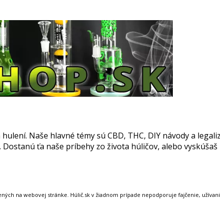
a hulení. Naše hlavné témy sú CBD, THC, DIY návody a legali
a. Dostanú ťa naše príbehy zo života húličov, alebo vyskúšaš
ných na webovej stránke. Húlič.sk v žiadnom prípade nepodporuje fajčenie, užívanie d