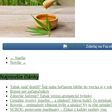
Zdieľaj na Fac
← Staršie
Novšie →
Najnovšie články
Tabak opäť drahší? Štát siaha fajčiarom hlbšie do vrecka aj v ro
Bongá pre začiatočníkov
Zdravšie fajčenie? Tabak verzus aromatické bylinky
Geniálni, tvoriví, úspešní… a zhulení? Slávni huliči, čo prepísali 
Boveda – optimalizér vlhkosti bylín a tabaku! Vy ju ešte nemáte
SCROG pestovanie marihuany – Získaj z každej rastliny viac