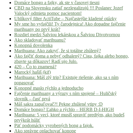
Domáce bongo a fajky, ak ste v časovej tiesni
CBD na Slovensku zatiaľ nezlegalizujú !!! Poslanec Jozef
Valocký odmieta pomoc pacientom!
Uhlíkový filter ActiTube – Najčastejšie kladené otázky
My sme ho vyfajčili! Ty čarodejnica! Ako dopadne fajčenie
marihuany po prvý krát?
Rozdiel medzi Šalviou lekárskou a Šalviou Divotvornou
Ako skladovať marihuanu?
Konopná dovolenka
Marihuana: Ako zakryť, že si totálne zhúlený?
Ako fajčiť doma a nebyť odhalený? Ciga, fajka alebo bongo,
zbavte sa dôkazov! Radí ujo Julo.
420 – Čo to znamená?
Marocký hašiš (kif)
Marihuana: Máš zlý trip? Existuje riešenie, ako sa s ním
popasovať
Konopné maslo rýchlo a jednoducho
Fajčenie marihuany a výrazy s ním spojené – Huličský
slovník – časť prvá
Máš sakra zapaľovač?! Pekne zhúlené vtipy :D
Domáce bongo? Ľahko a rýchlo – HERB D-I-HIGH
Marihuana: 5 vecí, ktoré musíš spraviť predtým, ako budeš
prvýkrát húliť
Päť podomácky vyrobených bong a fajok.
Ako správne oplachovať konope