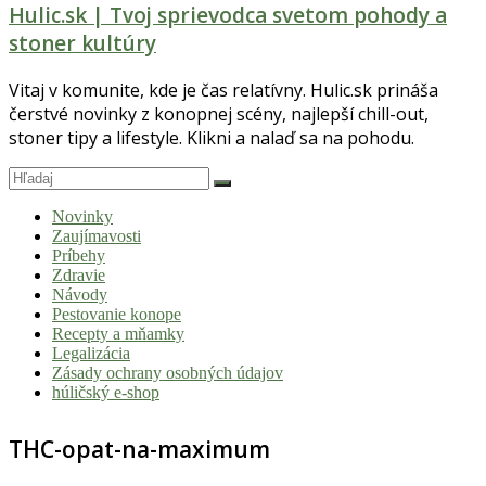
Hulic.sk | Tvoj sprievodca svetom pohody a
stoner kultúry
Vitaj v komunite, kde je čas relatívny. Hulic.sk prináša
čerstvé novinky z konopnej scény, najlepší chill-out,
stoner tipy a lifestyle. Klikni a nalaď sa na pohodu.
Novinky
Zaujímavosti
Príbehy
Zdravie
Návody
Pestovanie konope
Recepty a mňamky
Legalizácia
Zásady ochrany osobných údajov
húličský e-shop
THC-opat-na-maximum