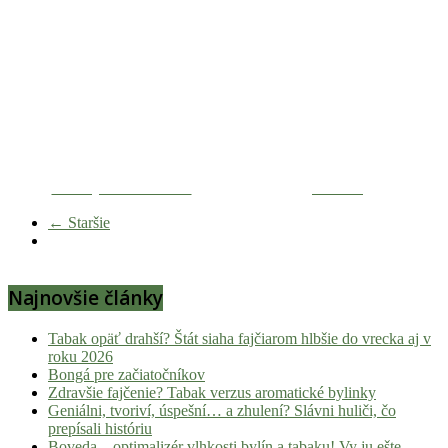
Zdieľaj na Facebooku
Tweetni
← Staršie
Najnovšie články
Tabak opäť drahší? Štát siaha fajčiarom hlbšie do vrecka aj v
roku 2026
Bongá pre začiatočníkov
Zdravšie fajčenie? Tabak verzus aromatické bylinky
Geniálni, tvoriví, úspešní… a zhulení? Slávni huliči, čo
prepísali históriu
Boveda – optimalizér vlhkosti bylín a tabaku! Vy ju ešte