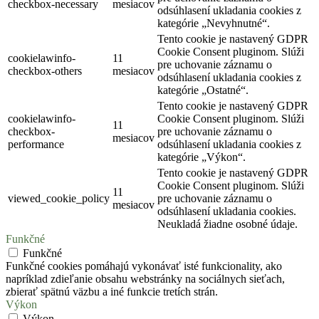
checkbox-necessary
mesiacov
odsúhlasení ukladania cookies z
kategórie „Nevyhnutné“.
Tento cookie je nastavený GDPR
Cookie Consent pluginom. Slúži
cookielawinfo-
11
pre uchovanie záznamu o
checkbox-others
mesiacov
odsúhlasení ukladania cookies z
kategórie „Ostatné“.
Tento cookie je nastavený GDPR
cookielawinfo-
Cookie Consent pluginom. Slúži
11
checkbox-
pre uchovanie záznamu o
mesiacov
performance
odsúhlasení ukladania cookies z
kategórie „Výkon“.
Tento cookie je nastavený GDPR
Cookie Consent pluginom. Slúži
11
viewed_cookie_policy
pre uchovanie záznamu o
mesiacov
odsúhlasení ukladania cookies.
Neukladá žiadne osobné údaje.
Funkčné
Funkčné
Funkčné cookies pomáhajú vykonávať isté funkcionality, ako
napríklad zdieľanie obsahu webstránky na sociálnych sieťach,
zbierať spätnú väzbu a iné funkcie tretích strán.
Výkon
Výkon