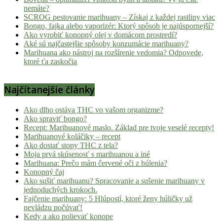
nemáte?
SCROG pestovanie marihuany – Získaj z každej rastliny viac
Bongo, fajka alebo vaporizér: Ktorý spôsob je najúspornejší?
Ako vyrobiť konopný olej v domácom prostredí?
Aké sú najčastejšie spôsoby konzumácie marihuany?
Marihuana ako nástroj na rozšírenie vedomia? Odpovede,
ktoré ťa zaskočia
Najčítanejšie články
Ako dlho ostáva THC vo vašom organizme?
Ako spraviť bongo?
Recept: Marihuanové maslo. Základ pre tvoje veselé recepty!
Marihuanové koláčiky – recept
Ako dostať stopy THC z tela?
Moja prvá skúsenosť s marihuanou a iné
Marihuana: Prečo mám červené oči z húlenia?
Konopný čaj
Ako sušiť marihuanu? Spracovanie a sušenie marihuany v
jednoduchých krokoch.
Fajčenie marihuany: 5 Hlúpostí, ktoré ženy húličky už
nevládzu počúvať!
Kedy a ako polievať konope