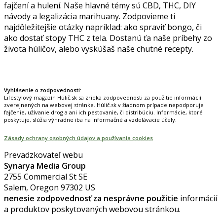
fajčení a hulení. Naše hlavné témy sú CBD, THC, DIY
návody a legalizácia marihuany. Zodpovieme ti
najdôležitejšie otázky napríklad: ako spraviť bongo, či
ako dostať stopy THC z tela. Dostanú ťa naše príbehy zo
života húličov, alebo vyskúšaš naše chutné recepty.
Prinášame horúce novinky na tieto témy.
Vyhlásenie o zodpovednosti:
Lifestylový magazín Húlič.sk sa zrieka zodpovednosti za použitie informácií
zverejnených na webovej stránke. Húlič.sk v žiadnom prípade nepodporuje
fajčenie, užívanie drog a ani ich pestovanie, či distribúciu. Informácie, ktoré
poskytuje, slúžia výhradne iba na informačné a vzdelávacie účely.
Zásady ochrany osobných údajov a používania cookies
Prevadzkovateľ webu
Synarya Media Group
2755 Commercial St SE
Salem, Oregon 97302 US
nenesie zodpovednosť za nesprávne použitie
informácií
a produktov poskytovaných webovou stránkou.