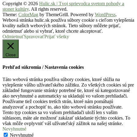
Copyright © 2026
Hulic.sk | Tvoj sprievodca svetom pohody a
stoner kultúry
. All rights reserved.
Theme:
ColorMag
by ThemeGrill. Powered by
WordPress
.
Webová stránka hulic.sk používa súbory cookie s cieľom vylepšenia
kvality našich webových stránok. Tieto súbory môžete prijať,
odmietnuť alebo si vybrať, ktoré chcete akceptovať.
Odmietnuť
Spravovať
Prijať všetky
Close
Prehľad súkromia / Nastavenia cookies
Táto webová stránka používa súbory cookies, ktoré slúžia na
vylepšenie vášho užívateľského zážitku. Zo všetkých cookies sú pre
základné fungovanie stránky potrebné tie, ktoré sú kategorizované
ako nevyhnutné a automaticky sa ukladajú vo vašom prehliadači.
Používame tiež cookies tretích strán, ktoré nám pomáhajú
analyzovať a pochopiť to, ako túto webovú stránku používate.
Tento typ cookies sa vo vašom prehliadači uloží len s vašim
súhlasom, máte ale možnosť zakázať ukladanie týchto cookies. To
však môže ovplyvniť váš užívateľský zážitok na našej stránke.
Nevyhnutné
Nevyhnutné