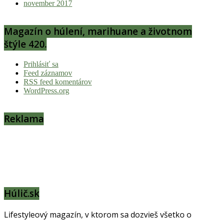
november 2017
Magazín o húlení, marihuane a životnom
štýle 420.
Prihlásiť sa
Feed záznamov
RSS feed komentárov
WordPress.org
Reklama
Húlič.sk
Lifestyleový magazín, v ktorom sa dozvieš všetko o