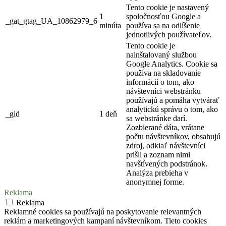
Tento cookie je nastavený
1
spoločnosťou Google a
_gat_gtag_UA_10862979_6
minúta
používa sa na odlíšenie
jednotlivých používateľov.
Tento cookie je
nainštalovaný službou
Google Analytics. Cookie sa
používa na skladovanie
informácií o tom, ako
návštevníci webstránku
používajú a pomáha vytvárať
analytickú správu o tom, ako
_gid
1 deň
sa webstránke darí.
Zozbierané dáta, vrátane
počtu návštevníkov, obsahujú
zdroj, odkiaľ návštevníci
prišli a zoznam nimi
navštívených podstránok.
Analýza prebieha v
anonymnej forme.
Reklama
Reklama
Reklamné cookies sa používajú na poskytovanie relevantných
reklám a marketingových kampaní návštevníkom. Tieto cookies