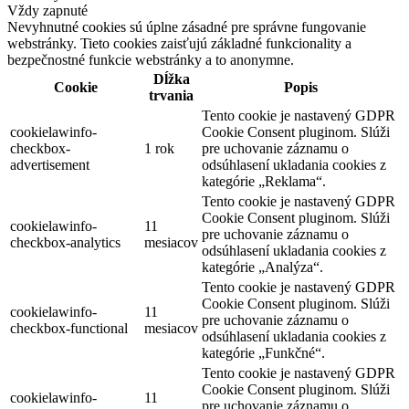
Vždy zapnuté
Nevyhnutné cookies sú úplne zásadné pre správne fungovanie
webstránky. Tieto cookies zaisťujú základné funkcionality a
bezpečnostné funkcie webstránky a to anonymne.
Dĺžka
Cookie
Popis
trvania
Tento cookie je nastavený GDPR
cookielawinfo-
Cookie Consent pluginom. Slúži
checkbox-
1 rok
pre uchovanie záznamu o
advertisement
odsúhlasení ukladania cookies z
kategórie „Reklama“.
Tento cookie je nastavený GDPR
Cookie Consent pluginom. Slúži
cookielawinfo-
11
pre uchovanie záznamu o
checkbox-analytics
mesiacov
odsúhlasení ukladania cookies z
kategórie „Analýza“.
Tento cookie je nastavený GDPR
Cookie Consent pluginom. Slúži
cookielawinfo-
11
pre uchovanie záznamu o
checkbox-functional
mesiacov
odsúhlasení ukladania cookies z
kategórie „Funkčné“.
Tento cookie je nastavený GDPR
Cookie Consent pluginom. Slúži
cookielawinfo-
11
pre uchovanie záznamu o