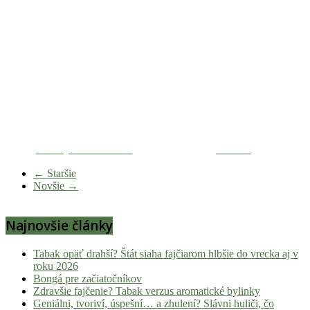
Zdieľaj na Facebooku
Tweetni
← Staršie
Novšie →
Najnovšie články
Tabak opäť drahší? Štát siaha fajčiarom hlbšie do vrecka aj v
roku 2026
Bongá pre začiatočníkov
Zdravšie fajčenie? Tabak verzus aromatické bylinky
Geniálni, tvoriví, úspešní… a zhulení? Slávni huliči, čo