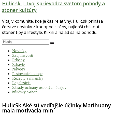
Hulic.sk | Tvoj sprievodca svetom pohody a
stoner kultúry
Vitaj v komunite, kde je čas relatívny. Hulic.sk prináša
čerstvé novinky z konopnej scény, najlepší chill-out,
stoner tipy a lifestyle. Klikni a nalaď sa na pohodu.
Novinky
Zaujímavosti
Príbehy
Zdravie
Návody
Pestovanie konope
Recepty a mňamky
Legalizácia
Zásady ochrany osobných údajov
húličský e-shop
HulicSk Aké sú vedľajšie účinky Marihuany
mala motivacia-min