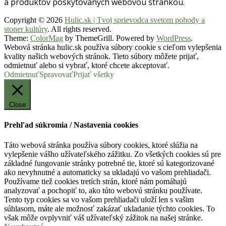
a produktov poskytovaných webovou stránkou.
Copyright © 2026
Hulic.sk | Tvoj sprievodca svetom pohody a
stoner kultúry
. All rights reserved.
Theme:
ColorMag
by ThemeGrill. Powered by
WordPress
.
Webová stránka hulic.sk používa súbory cookie s cieľom vylepšenia
kvality našich webových stránok. Tieto súbory môžete prijať,
odmietnuť alebo si vybrať, ktoré chcete akceptovať.
Odmietnuť
Spravovať
Prijať všetky
Close
Prehľad súkromia / Nastavenia cookies
Táto webová stránka používa súbory cookies, ktoré slúžia na
vylepšenie vášho užívateľského zážitku. Zo všetkých cookies sú pre
základné fungovanie stránky potrebné tie, ktoré sú kategorizované
ako nevyhnutné a automaticky sa ukladajú vo vašom prehliadači.
Používame tiež cookies tretích strán, ktoré nám pomáhajú
analyzovať a pochopiť to, ako túto webovú stránku používate.
Tento typ cookies sa vo vašom prehliadači uloží len s vašim
súhlasom, máte ale možnosť zakázať ukladanie týchto cookies. To
však môže ovplyvniť váš užívateľský zážitok na našej stránke.