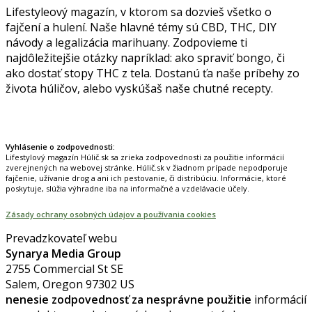
Lifestyleový magazín, v ktorom sa dozvieš všetko o
fajčení a hulení. Naše hlavné témy sú CBD, THC, DIY
návody a legalizácia marihuany. Zodpovieme ti
najdôležitejšie otázky napríklad: ako spraviť bongo, či
ako dostať stopy THC z tela. Dostanú ťa naše príbehy zo
života húličov, alebo vyskúšaš naše chutné recepty.
Prinášame horúce novinky na tieto témy.
Vyhlásenie o zodpovednosti:
Lifestylový magazín Húlič.sk sa zrieka zodpovednosti za použitie informácií
zverejnených na webovej stránke. Húlič.sk v žiadnom prípade nepodporuje
fajčenie, užívanie drog a ani ich pestovanie, či distribúciu. Informácie, ktoré
poskytuje, slúžia výhradne iba na informačné a vzdelávacie účely.
Zásady ochrany osobných údajov a používania cookies
Prevadzkovateľ webu
Synarya Media Group
2755 Commercial St SE
Salem, Oregon 97302 US
nenesie zodpovednosť za nesprávne použitie
informácií