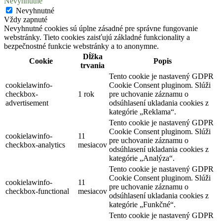
Nevyhnutné
Nevyhnutné
Vždy zapnuté
Nevyhnutné cookies sú úplne zásadné pre správne fungovanie
webstránky. Tieto cookies zaisťujú základné funkcionality a
bezpečnostné funkcie webstránky a to anonymne.
Dĺžka
Cookie
Popis
trvania
Tento cookie je nastavený GDPR
cookielawinfo-
Cookie Consent pluginom. Slúži
checkbox-
1 rok
pre uchovanie záznamu o
advertisement
odsúhlasení ukladania cookies z
kategórie „Reklama“.
Tento cookie je nastavený GDPR
Cookie Consent pluginom. Slúži
cookielawinfo-
11
pre uchovanie záznamu o
checkbox-analytics
mesiacov
odsúhlasení ukladania cookies z
kategórie „Analýza“.
Tento cookie je nastavený GDPR
Cookie Consent pluginom. Slúži
cookielawinfo-
11
pre uchovanie záznamu o
checkbox-functional
mesiacov
odsúhlasení ukladania cookies z
kategórie „Funkčné“.
Tento cookie je nastavený GDPR