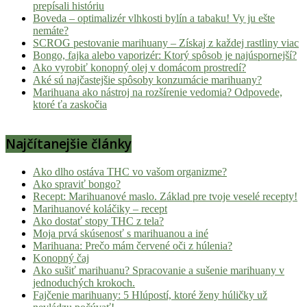
prepísali históriu
Boveda – optimalizér vlhkosti bylín a tabaku! Vy ju ešte
nemáte?
SCROG pestovanie marihuany – Získaj z každej rastliny viac
Bongo, fajka alebo vaporizér: Ktorý spôsob je najúspornejší?
Ako vyrobiť konopný olej v domácom prostredí?
Aké sú najčastejšie spôsoby konzumácie marihuany?
Marihuana ako nástroj na rozšírenie vedomia? Odpovede,
ktoré ťa zaskočia
Najčítanejšie články
Ako dlho ostáva THC vo vašom organizme?
Ako spraviť bongo?
Recept: Marihuanové maslo. Základ pre tvoje veselé recepty!
Marihuanové koláčiky – recept
Ako dostať stopy THC z tela?
Moja prvá skúsenosť s marihuanou a iné
Marihuana: Prečo mám červené oči z húlenia?
Konopný čaj
Ako sušiť marihuanu? Spracovanie a sušenie marihuany v
jednoduchých krokoch.
Fajčenie marihuany: 5 Hlúpostí, ktoré ženy húličky už