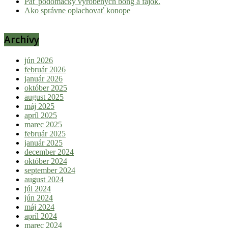
Päť podomácky vyrobených bong a fajok.
Ako správne oplachovať konope
Archívy
jún 2026
február 2026
január 2026
október 2025
august 2025
máj 2025
apríl 2025
marec 2025
február 2025
január 2025
december 2024
október 2024
september 2024
august 2024
júl 2024
jún 2024
máj 2024
apríl 2024
marec 2024