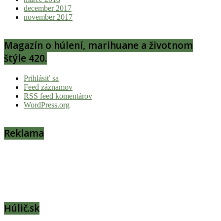
december 2017
november 2017
Magazín o húlení, marihuane a životnom
štýle 420.
Prihlásiť sa
Feed záznamov
RSS feed komentárov
WordPress.org
Reklama
Húlič.sk