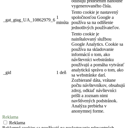
odlišujú pridelením náhodne
vygenerovaného čísla.
Tento cookie je nastavený
1
spoločnosťou Google a
_gat_gtag_UA_10862979_6
minúta
používa sa na odlíšenie
jednotlivých používateľov.
Tento cookie je
nainštalovaný službou
Google Analytics. Cookie sa
používa na skladovanie
informácií o tom, ako
návštevníci webstránku
používajú a pomáha vytvárať
analytickú správu o tom, ako
_gid
1 deň
sa webstránke darí.
Zozbierané dáta, vrátane
počtu návštevníkov, obsahujú
zdroj, odkiaľ návštevníci
prišli a zoznam nimi
navštívených podstránok.
Analýza prebieha v
anonymnej forme.
Reklama
Reklama
Reklamné cookies sa používajú na poskytovanie relevantných