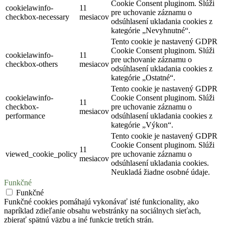
Cookie Consent pluginom. Slúži
cookielawinfo-
11
pre uchovanie záznamu o
checkbox-necessary
mesiacov
odsúhlasení ukladania cookies z
kategórie „Nevyhnutné“.
Tento cookie je nastavený GDPR
Cookie Consent pluginom. Slúži
cookielawinfo-
11
pre uchovanie záznamu o
checkbox-others
mesiacov
odsúhlasení ukladania cookies z
kategórie „Ostatné“.
Tento cookie je nastavený GDPR
cookielawinfo-
Cookie Consent pluginom. Slúži
11
checkbox-
pre uchovanie záznamu o
mesiacov
performance
odsúhlasení ukladania cookies z
kategórie „Výkon“.
Tento cookie je nastavený GDPR
Cookie Consent pluginom. Slúži
11
viewed_cookie_policy
pre uchovanie záznamu o
mesiacov
odsúhlasení ukladania cookies.
Neukladá žiadne osobné údaje.
Funkčné
Funkčné
Funkčné cookies pomáhajú vykonávať isté funkcionality, ako
napríklad zdieľanie obsahu webstránky na sociálnych sieťach,
zbierať spätnú väzbu a iné funkcie tretích strán.