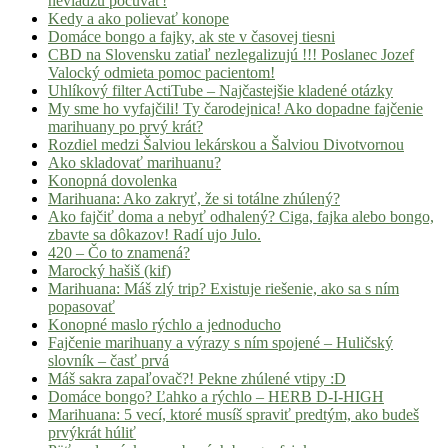
nevládzu počúvať!
Kedy a ako polievať konope
Domáce bongo a fajky, ak ste v časovej tiesni
CBD na Slovensku zatiaľ nezlegalizujú !!! Poslanec Jozef
Valocký odmieta pomoc pacientom!
Uhlíkový filter ActiTube – Najčastejšie kladené otázky
My sme ho vyfajčili! Ty čarodejnica! Ako dopadne fajčenie
marihuany po prvý krát?
Rozdiel medzi Šalviou lekárskou a Šalviou Divotvornou
Ako skladovať marihuanu?
Konopná dovolenka
Marihuana: Ako zakryť, že si totálne zhúlený?
Ako fajčiť doma a nebyť odhalený? Ciga, fajka alebo bongo,
zbavte sa dôkazov! Radí ujo Julo.
420 – Čo to znamená?
Marocký hašiš (kif)
Marihuana: Máš zlý trip? Existuje riešenie, ako sa s ním
popasovať
Konopné maslo rýchlo a jednoducho
Fajčenie marihuany a výrazy s ním spojené – Huličský
slovník – časť prvá
Máš sakra zapaľovač?! Pekne zhúlené vtipy :D
Domáce bongo? Ľahko a rýchlo – HERB D-I-HIGH
Marihuana: 5 vecí, ktoré musíš spraviť predtým, ako budeš
prvýkrát húliť