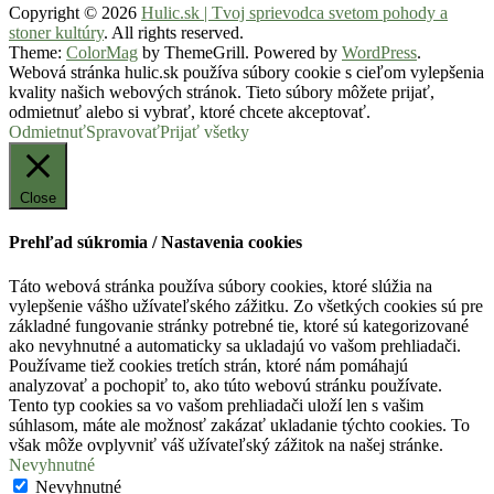
Copyright © 2026
Hulic.sk | Tvoj sprievodca svetom pohody a
stoner kultúry
. All rights reserved.
Theme:
ColorMag
by ThemeGrill. Powered by
WordPress
.
Webová stránka hulic.sk používa súbory cookie s cieľom vylepšenia
kvality našich webových stránok. Tieto súbory môžete prijať,
odmietnuť alebo si vybrať, ktoré chcete akceptovať.
Odmietnuť
Spravovať
Prijať všetky
Close
Prehľad súkromia / Nastavenia cookies
Táto webová stránka používa súbory cookies, ktoré slúžia na
vylepšenie vášho užívateľského zážitku. Zo všetkých cookies sú pre
základné fungovanie stránky potrebné tie, ktoré sú kategorizované
ako nevyhnutné a automaticky sa ukladajú vo vašom prehliadači.
Používame tiež cookies tretích strán, ktoré nám pomáhajú
analyzovať a pochopiť to, ako túto webovú stránku používate.
Tento typ cookies sa vo vašom prehliadači uloží len s vašim
súhlasom, máte ale možnosť zakázať ukladanie týchto cookies. To
však môže ovplyvniť váš užívateľský zážitok na našej stránke.
Nevyhnutné
Nevyhnutné