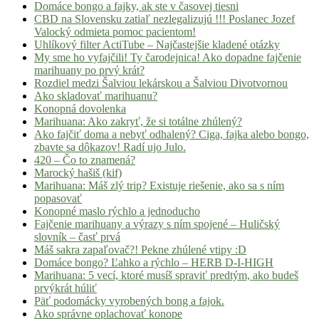
Domáce bongo a fajky, ak ste v časovej tiesni
CBD na Slovensku zatiaľ nezlegalizujú !!! Poslanec Jozef
Valocký odmieta pomoc pacientom!
Uhlíkový filter ActiTube – Najčastejšie kladené otázky
My sme ho vyfajčili! Ty čarodejnica! Ako dopadne fajčenie
marihuany po prvý krát?
Rozdiel medzi Šalviou lekárskou a Šalviou Divotvornou
Ako skladovať marihuanu?
Konopná dovolenka
Marihuana: Ako zakryť, že si totálne zhúlený?
Ako fajčiť doma a nebyť odhalený? Ciga, fajka alebo bongo,
zbavte sa dôkazov! Radí ujo Julo.
420 – Čo to znamená?
Marocký hašiš (kif)
Marihuana: Máš zlý trip? Existuje riešenie, ako sa s ním
popasovať
Konopné maslo rýchlo a jednoducho
Fajčenie marihuany a výrazy s ním spojené – Huličský
slovník – časť prvá
Máš sakra zapaľovač?! Pekne zhúlené vtipy :D
Domáce bongo? Ľahko a rýchlo – HERB D-I-HIGH
Marihuana: 5 vecí, ktoré musíš spraviť predtým, ako budeš
prvýkrát húliť
Päť podomácky vyrobených bong a fajok.
Ako správne oplachovať konope