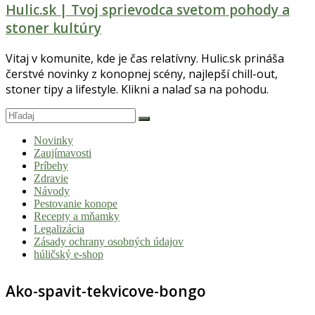
Hulic.sk | Tvoj sprievodca svetom pohody a
stoner kultúry
Vitaj v komunite, kde je čas relatívny. Hulic.sk prináša
čerstvé novinky z konopnej scény, najlepší chill-out,
stoner tipy a lifestyle. Klikni a nalaď sa na pohodu.
Novinky
Zaujímavosti
Príbehy
Zdravie
Návody
Pestovanie konope
Recepty a mňamky
Legalizácia
Zásady ochrany osobných údajov
húličský e-shop
Ako-spavit-tekvicove-bongo