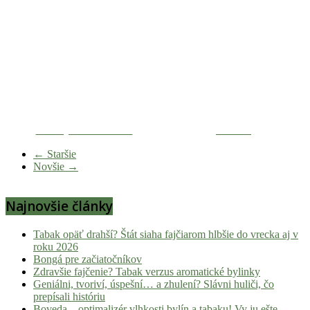
Zdieľaj na Facebooku
Tweetni
← Staršie
Novšie →
Najnovšie články
Tabak opäť drahší? Štát siaha fajčiarom hlbšie do vrecka aj v
roku 2026
Bongá pre začiatočníkov
Zdravšie fajčenie? Tabak verzus aromatické bylinky
Geniálni, tvoriví, úspešní… a zhulení? Slávni huliči, čo
prepísali históriu
Boveda – optimalizér vlhkosti bylín a tabaku! Vy ju ešte