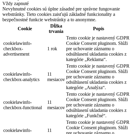
Vždy zapnuté
Nevyhnutné cookies sú úplne zásadné pre správne fungovanie
webstránky. Tieto cookies zaisťujú základné funkcionality a
bezpečnostné funkcie webstránky a to anonymne.
Dĺžka
Cookie
Popis
trvania
Tento cookie je nastavený GDPR
cookielawinfo-
Cookie Consent pluginom. Slúži
checkbox-
1 rok
pre uchovanie záznamu o
advertisement
odsúhlasení ukladania cookies z
kategórie „Reklama“.
Tento cookie je nastavený GDPR
Cookie Consent pluginom. Slúži
cookielawinfo-
11
pre uchovanie záznamu o
checkbox-analytics
mesiacov
odsúhlasení ukladania cookies z
kategórie „Analýza“.
Tento cookie je nastavený GDPR
Cookie Consent pluginom. Slúži
cookielawinfo-
11
pre uchovanie záznamu o
checkbox-functional
mesiacov
odsúhlasení ukladania cookies z
kategórie „Funkčné“.
Tento cookie je nastavený GDPR
Cookie Consent pluginom. Slúži
cookielawinfo-
11
pre uchovanie záznamu o