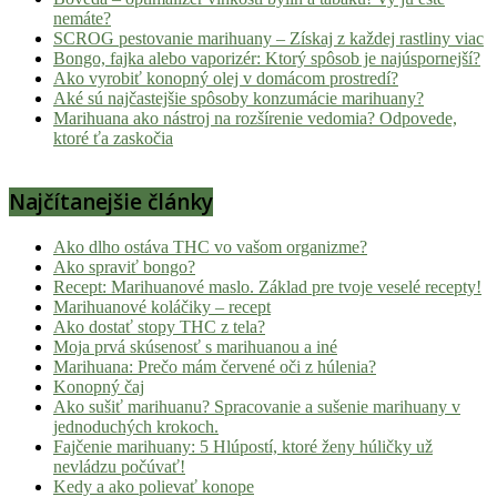
nemáte?
SCROG pestovanie marihuany – Získaj z každej rastliny viac
Bongo, fajka alebo vaporizér: Ktorý spôsob je najúspornejší?
Ako vyrobiť konopný olej v domácom prostredí?
Aké sú najčastejšie spôsoby konzumácie marihuany?
Marihuana ako nástroj na rozšírenie vedomia? Odpovede,
ktoré ťa zaskočia
Najčítanejšie články
Ako dlho ostáva THC vo vašom organizme?
Ako spraviť bongo?
Recept: Marihuanové maslo. Základ pre tvoje veselé recepty!
Marihuanové koláčiky – recept
Ako dostať stopy THC z tela?
Moja prvá skúsenosť s marihuanou a iné
Marihuana: Prečo mám červené oči z húlenia?
Konopný čaj
Ako sušiť marihuanu? Spracovanie a sušenie marihuany v
jednoduchých krokoch.
Fajčenie marihuany: 5 Hlúpostí, ktoré ženy húličky už
nevládzu počúvať!
Kedy a ako polievať konope