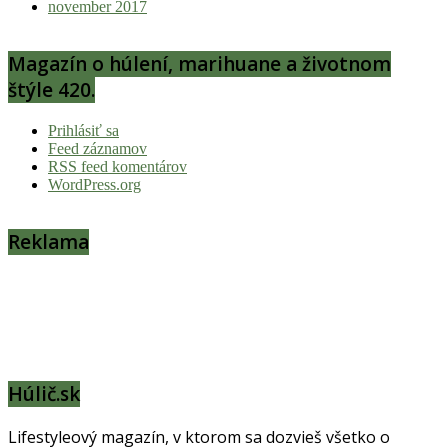
november 2017
Magazín o húlení, marihuane a životnom
štýle 420.
Prihlásiť sa
Feed záznamov
RSS feed komentárov
WordPress.org
Reklama
Húlič.sk
Lifestyleový magazín, v ktorom sa dozvieš všetko o