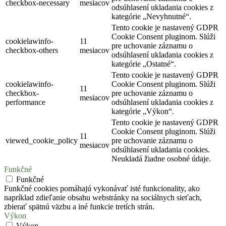
checkbox-necessary
mesiacov
odsúhlasení ukladania cookies z
kategórie „Nevyhnutné“.
Tento cookie je nastavený GDPR
Cookie Consent pluginom. Slúži
cookielawinfo-
11
pre uchovanie záznamu o
checkbox-others
mesiacov
odsúhlasení ukladania cookies z
kategórie „Ostatné“.
Tento cookie je nastavený GDPR
cookielawinfo-
Cookie Consent pluginom. Slúži
11
checkbox-
pre uchovanie záznamu o
mesiacov
performance
odsúhlasení ukladania cookies z
kategórie „Výkon“.
Tento cookie je nastavený GDPR
Cookie Consent pluginom. Slúži
11
viewed_cookie_policy
pre uchovanie záznamu o
mesiacov
odsúhlasení ukladania cookies.
Neukladá žiadne osobné údaje.
Funkčné
Funkčné
Funkčné cookies pomáhajú vykonávať isté funkcionality, ako
napríklad zdieľanie obsahu webstránky na sociálnych sieťach,
zbierať spätnú väzbu a iné funkcie tretích strán.
Výkon
Výkon