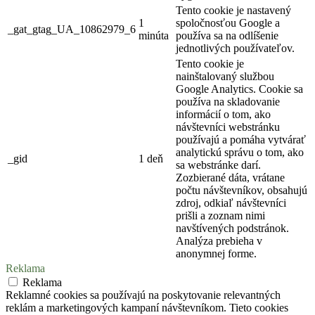
Tento cookie je nastavený
1
spoločnosťou Google a
_gat_gtag_UA_10862979_6
minúta
používa sa na odlíšenie
jednotlivých používateľov.
Tento cookie je
nainštalovaný službou
Google Analytics. Cookie sa
používa na skladovanie
informácií o tom, ako
návštevníci webstránku
používajú a pomáha vytvárať
analytickú správu o tom, ako
_gid
1 deň
sa webstránke darí.
Zozbierané dáta, vrátane
počtu návštevníkov, obsahujú
zdroj, odkiaľ návštevníci
prišli a zoznam nimi
navštívených podstránok.
Analýza prebieha v
anonymnej forme.
Reklama
Reklama
Reklamné cookies sa používajú na poskytovanie relevantných
reklám a marketingových kampaní návštevníkom. Tieto cookies