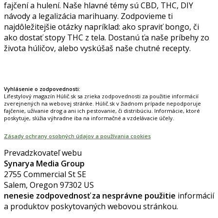
fajčení a hulení. Naše hlavné témy sú CBD, THC, DIY
návody a legalizácia marihuany. Zodpovieme ti
najdôležitejšie otázky napríklad: ako spraviť bongo, či
ako dostať stopy THC z tela. Dostanú ťa naše príbehy zo
života húličov, alebo vyskúšaš naše chutné recepty.
Prinášame horúce novinky na tieto témy.
Vyhlásenie o zodpovednosti:
Lifestylový magazín Húlič.sk sa zrieka zodpovednosti za použitie informácií
zverejnených na webovej stránke. Húlič.sk v žiadnom prípade nepodporuje
fajčenie, užívanie drog a ani ich pestovanie, či distribúciu. Informácie, ktoré
poskytuje, slúžia výhradne iba na informačné a vzdelávacie účely.
Zásady ochrany osobných údajov a používania cookies
Prevadzkovateľ webu
Synarya Media Group
2755 Commercial St SE
Salem, Oregon 97302 US
nenesie zodpovednosť za nesprávne použitie
informácií
a produktov poskytovaných webovou stránkou.