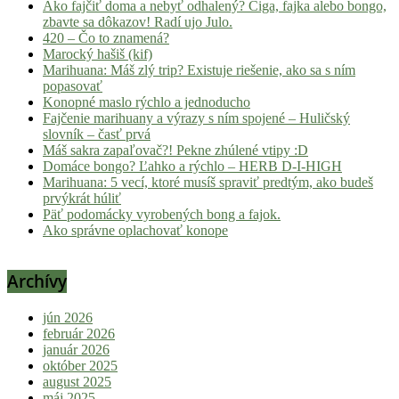
Ako fajčiť doma a nebyť odhalený? Ciga, fajka alebo bongo,
zbavte sa dôkazov! Radí ujo Julo.
420 – Čo to znamená?
Marocký hašiš (kif)
Marihuana: Máš zlý trip? Existuje riešenie, ako sa s ním
popasovať
Konopné maslo rýchlo a jednoducho
Fajčenie marihuany a výrazy s ním spojené – Huličský
slovník – časť prvá
Máš sakra zapaľovač?! Pekne zhúlené vtipy :D
Domáce bongo? Ľahko a rýchlo – HERB D-I-HIGH
Marihuana: 5 vecí, ktoré musíš spraviť predtým, ako budeš
prvýkrát húliť
Päť podomácky vyrobených bong a fajok.
Ako správne oplachovať konope
Archívy
jún 2026
február 2026
január 2026
október 2025
august 2025
máj 2025