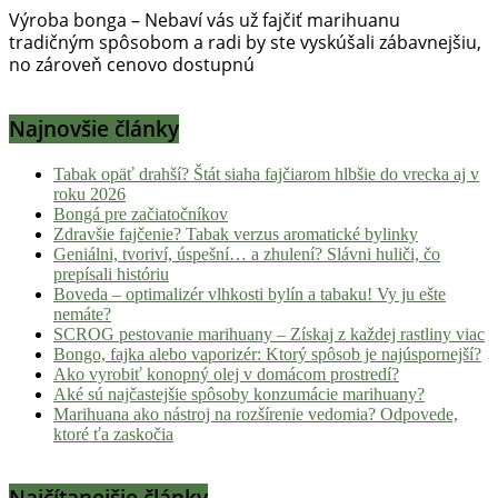
Hulic.sk
Výroba bonga – Nebaví vás už fajčiť marihuanu
prináša
tradičným spôsobom a radi by ste vyskúšali zábavnejšiu,
čerstvé
no zároveň cenovo dostupnú
novinky
z
Najnovšie články
konopnej
scény,
Tabak opäť drahší? Štát siaha fajčiarom hlbšie do vrecka aj v
najlepší
roku 2026
chill-
Bongá pre začiatočníkov
out,
Zdravšie fajčenie? Tabak verzus aromatické bylinky
Geniálni, tvoriví, úspešní… a zhulení? Slávni huliči, čo
stoner
prepísali históriu
tipy
Boveda – optimalizér vlhkosti bylín a tabaku! Vy ju ešte
a
nemáte?
lifestyle.
SCROG pestovanie marihuany – Získaj z každej rastliny viac
Bongo, fajka alebo vaporizér: Ktorý spôsob je najúspornejší?
Klikni
Ako vyrobiť konopný olej v domácom prostredí?
a
Aké sú najčastejšie spôsoby konzumácie marihuany?
nalaď
Marihuana ako nástroj na rozšírenie vedomia? Odpovede,
sa
ktoré ťa zaskočia
na
pohodu.