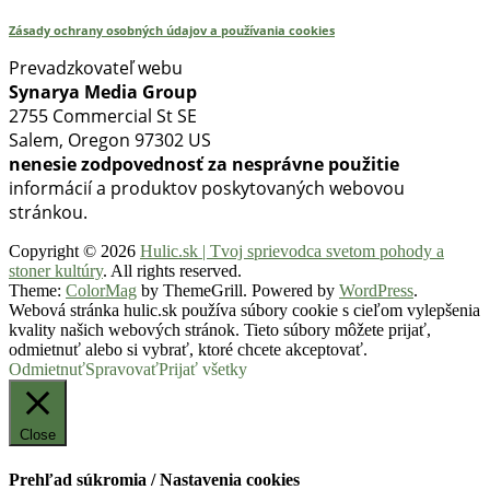
Zásady ochrany osobných údajov a používania cookies
Prevadzkovateľ webu
Synarya Media Group
2755 Commercial St SE
Salem, Oregon 97302 US
nenesie zodpovednosť za nesprávne použitie
informácií a produktov poskytovaných webovou
stránkou.
Copyright © 2026
Hulic.sk | Tvoj sprievodca svetom pohody a
stoner kultúry
. All rights reserved.
Theme:
ColorMag
by ThemeGrill. Powered by
WordPress
.
Webová stránka hulic.sk používa súbory cookie s cieľom vylepšenia
kvality našich webových stránok. Tieto súbory môžete prijať,
odmietnuť alebo si vybrať, ktoré chcete akceptovať.
Odmietnuť
Spravovať
Prijať všetky
Close
Prehľad súkromia / Nastavenia cookies