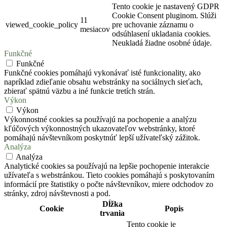
Tento cookie je nastavený GDPR
Cookie Consent pluginom. Slúži
11
viewed_cookie_policy
pre uchovanie záznamu o
mesiacov
odsúhlasení ukladania cookies.
Neukladá žiadne osobné údaje.
Funkčné
Funkčné
Funkčné cookies pomáhajú vykonávať isté funkcionality, ako
napríklad zdieľanie obsahu webstránky na sociálnych sieťach,
zbierať spätnú väzbu a iné funkcie tretích strán.
Výkon
Výkon
Výkonnostné cookies sa používajú na pochopenie a analýzu
kľúčových výkonnostných ukazovateľov webstránky, ktoré
pomáhajú návštevníkom poskytnúť lepší užívateľský zážitok.
Analýza
Analýza
Analytické cookies sa používajú na lepšie pochopenie interakcie
užívateľa s webstránkou. Tieto cookies pomáhajú s poskytovaním
informácií pre štatistiky o počte návštevníkov, miere odchodov zo
stránky, zdroj návštevnosti a pod.
Dĺžka
Cookie
Popis
trvania
Tento cookie je