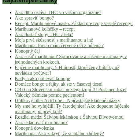
Najčítanejšie články
Ako dlho ostáva THC vo vašom organizme?
Ako spraviť bongo?
Recept: Marihuanové maslo. Základ pre tvoje veselé recepty!
Marihuanové koláčiky – recept
Ako dostať stopy THC z tela?
Moja prvá skúsenosť s marihuanou a iné
Marihuana: Prečo mám červené oči z húlenia?
Konopný čaj
Ako sušiť marihuanu? Spracovanie a sušenie marihuany v
jednoduchých krokoch.
Fajčenie marihuany: 5 Hlúpostí, ktoré ženy húličky už
nevládzu počúvať!
Kedy a ako polievať konope
Domáce bongo a fajky, ak ste v časovej tiesni
CBD na Slovensku zatiaľ nezlegalizujú !!! Poslanec Jozef
Valocký odmieta pomoc pacientom!
Uhlíkový filter ActiTube – Najčastejšie kladené otázky
My sme ho vyfajčili! Ty čarodejnica! Ako dopadne fajčenie
marihuany po prvý krát?
Rozdiel medzi Šalviou lekárskou a Šalviou Divotvornou
Ako skladovať marihuanu?
Konopná dovolenka
Marihuana: Ako zakryť, že si totálne zhúlený?