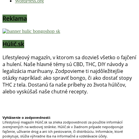
WordPress.org
Reklama
Húlič.sk
Lifestyleový magazín, v ktorom sa dozvieš všetko o fajčení
a hulení. Naše hlavné témy sú CBD, THC, DIY návody a
legalizácia marihuany. Zodpovieme ti najdôležitejšie
otázky napríklad: ako spraviť bongo, či ako dostať stopy
THC z tela. Dostanú ťa naše príbehy zo života húličov,
alebo vyskúšaš naše chutné recepty.
Prinášame horúce novinky na tieto témy.
Vyhlásenie o zodpovednosti:
Lifestylový magazín Húlič.sk sa zrieka zodpovednosti za použitie informácií
zverejnených na webovej stránke. Húlič.sk v žiadnom prípade nepodporuje
fajčenie, užívanie drog a ani ich pestovanie, či distribúciu. Informácie, ktoré
poskytuje, slúžia výhradne iba na informačné a vzdelávacie účely.