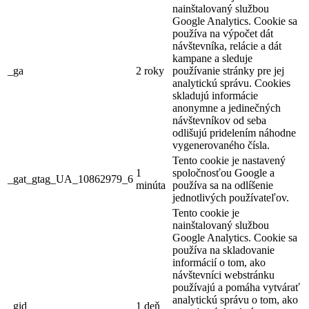
nainštalovaný službou
Google Analytics. Cookie sa
používa na výpočet dát
návštevníka, relácie a dát
kampane a sleduje
_ga
2 roky
používanie stránky pre jej
analytickú správu. Cookies
skladujú informácie
anonymne a jedinečných
návštevníkov od seba
odlišujú pridelením náhodne
vygenerovaného čísla.
Tento cookie je nastavený
1
spoločnosťou Google a
_gat_gtag_UA_10862979_6
minúta
používa sa na odlíšenie
jednotlivých používateľov.
Tento cookie je
nainštalovaný službou
Google Analytics. Cookie sa
používa na skladovanie
informácií o tom, ako
návštevníci webstránku
používajú a pomáha vytvárať
analytickú správu o tom, ako
_gid
1 deň