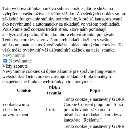
Táto webová stránka používa súbory cookies, ktoré slúžia na
vylepšenie vášho užívateľského zážitku. Zo všetkých cookies sú pre
základné fungovanie stránky potrebné tie, ktoré sú kategorizované
ako nevyhnutné a automaticky sa ukladajú vo vašom prehliadači.
Používame tiež cookies tretích strán, ktoré nám pomáhajú
analyzovať a pochopiť to, ako túto webovú stránku používate.
Tento typ cookies sa vo vašom prehliadači uloží len s vašim
súhlasom, máte ale možnosť zakázať ukladanie týchto cookies. To
však môže ovplyvniť váš užívateľský zážitok na našej stránke.
Nevyhnutné
Nevyhnutné
Vždy zapnuté
Nevyhnutné cookies sú úplne zásadné pre správne fungovanie
webstránky. Tieto cookies zaisťujú základné funkcionality a
bezpečnostné funkcie webstránky a to anonymne.
Dĺžka
Cookie
Popis
trvania
Tento cookie je nastavený GDPR
cookielawinfo-
Cookie Consent pluginom. Slúži
checkbox-
1 rok
pre uchovanie záznamu o
advertisement
odsúhlasení ukladania cookies z
kategórie „Reklama“.
Tento cookie je nastavený GDPR