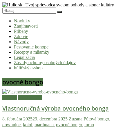
Skip
to
content
Hulic.sk
Novinky
|
Zaujímavosti
Tvoj
Príbehy
Zdravie
sprievodca
Návody
svetom
Pestovanie konope
Recepty a mňamky
pohody
Legalizácia
a
Zásady ochrany osobných údajov
húličský e-shop
stoner
kultúry
ovocné bongo
Vitaj
v
Návody
Zaujímavosti
komunite,
Vlastnoručná výroba ovocného bonga
kde
je
8. februára 2025
29. decembra 2025
Zuzana Pútová
bongo
,
čas
downpipe
,
kotol
,
marihuana
,
ovocné bongo
,
turbo
relatívny.