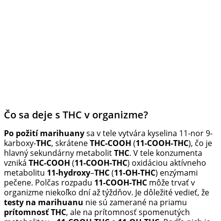
Čo sa deje s THC v organizme?
Po požití marihuany
sa v tele vytvára kyselina 11-nor 9-
karboxy-
THC
, skrátene
THC-COOH
(
11-COOH-THC
), čo je
hlavný sekundárny metabolit
THC
. V tele konzumenta
vzniká
THC-COOH
(
11-COOH-THC
) oxidáciou aktívneho
metabolitu
11-hydroxy
–
THC
(
11-OH-THC
) enzýmami
pečene. Polčas rozpadu
11-COOH-THC
môže trvať v
organizme niekoľko dní až týždňov. Je dôležité vedieť, že
testy na marihuanu
nie sú zamerané na priamu
prítomnosť THC
, ale na prítomnosť spomenutých