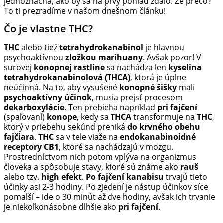
jednoznačná, ako by sa na prvý pohľad zdalo. Že prečo?
To ti prezradíme v našom dnešnom článku!
Čo je vlastne THC?
THC
alebo tiež
tetrahydrokanabinol
je hlavnou
psychoaktívnou
zložkou marihuany
. Avšak pozor! V
surovej
konopnej rastline
sa nachádza len
kyselina
tetrahydrokanabinolová (THCA)
, ktorá je úplne
neúčinná. Na to, aby vysušené
konopné šišky
mali
psychoaktívny účinok
, musia prejsť procesom
dekarboxylácie
. Ten prebieha napríklad
pri fajčení
(spaľovaní)
konope
, kedy sa
THCA
transformuje na
THC
,
ktorý v priebehu sekúnd preniká
do krvného obehu
fajčiara
.
THC
sa v tele viaže na
endokanabinoidné
receptory CB1
, ktoré sa nachádzajú v mozgu.
Prostredníctvom nich potom vplýva na organizmus
človeka a spôsobuje stavy, ktoré sú známe ako
rauš
alebo tzv.
high efekt
.
Po fajčení kanabisu
trvajú tieto
účinky asi 2-3 hodiny. Po zjedení je nástup účinkov síce
pomalší – ide o 30 minút až dve hodiny, avšak ich trvanie
je niekoľkonásobne dlhšie ako
pri fajčení
.