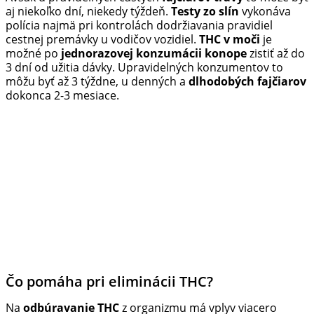
aj niekoľko dní, niekedy týždeň.
Testy zo slín
vykonáva
polícia najmä pri kontrolách dodržiavania pravidiel
cestnej premávky u vodičov vozidiel.
THC v moči
je
možné po
jednorazovej konzumácii konope
zistiť až do
3 dní od užitia dávky. Upravidelných konzumentov to
môžu byť až 3 týždne, u denných a
dlhodobých fajčiarov
dokonca 2-3 mesiace.
Čo pomáha pri eliminácii THC?
Na
odbúravanie THC
z organizmu má vplyv viacero