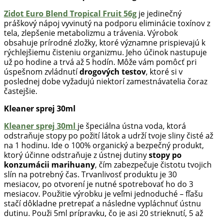
Zidot Euro Blend Tropical Fruit 56g
je jedinečný
práškový nápoj vyvinutý na podporu eliminácie toxínov z
tela, zlepšenie metabolizmu a trávenia. Výrobok
obsahuje prírodné zložky, ktoré významne prispievajú k
rýchlejšiemu čisteniu organizmu. Jeho účinok nastupuje
už po hodine a trvá až 5 hodín. Môže vám pomôcť pri
úspešnom zvládnutí
drogových testov
, ktoré si v
poslednej dobe vyžadujú niektorí zamestnávatelia čoraz
častejšie.
Kleaner sprej 30ml
Kleaner sprej 30ml
je špeciálna ústna voda, ktorá
odstraňuje stopy po požití látok a udrží tvoje sliny čisté až
na 1 hodinu. Ide o 100% organický a bezpečný produkt,
ktorý účinne odstraňuje z ústnej dutiny
stopy po
konzumácii marihuany
, čím zabezpečuje čistotu tvojich
slín na potrebný čas. Trvanlivosť produktu je 30
mesiacov, po otvorení je nutné spotrebovať ho do 3
mesiacov. Použitie výrobku je veľmi jednoduché – fľašu
stačí dôkladne pretrepať a následne vypláchnuť ústnu
dutinu. Použi 5ml prípravku, čo je asi 20 strieknutí, 5 až