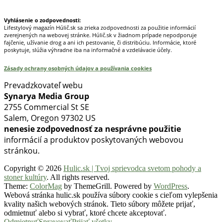
Vyhlásenie o zodpovednosti:
Lifestylový magazín Húlič.sk sa zrieka zodpovednosti za použitie informácií
zverejnených na webovej stránke. Húlič.sk v žiadnom prípade nepodporuje
fajčenie, užívanie drog a ani ich pestovanie, či distribúciu. Informácie, ktoré
poskytuje, slúžia výhradne iba na informačné a vzdelávacie účely.
Zásady ochrany osobných údajov a používania cookies
Prevadzkovateľ webu
Synarya Media Group
2755 Commercial St SE
Salem, Oregon 97302 US
nenesie zodpovednosť za nesprávne použitie
informácií a produktov poskytovaných webovou
stránkou.
Copyright © 2026
Hulic.sk | Tvoj sprievodca svetom pohody a
stoner kultúry
. All rights reserved.
Theme:
ColorMag
by ThemeGrill. Powered by
WordPress
.
Webová stránka hulic.sk používa súbory cookie s cieľom vylepšenia
kvality našich webových stránok. Tieto súbory môžete prijať,
odmietnuť alebo si vybrať, ktoré chcete akceptovať.
Odmietnuť
Spravovať
Prijať všetky