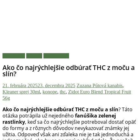
novinky
z
konopnej
scény,
najlepší
chill-
out,
stoner
Legalizácia
Návody
Zaujímavosti
tipy
Ako čo najrýchlejšie odbúrať THC z moču a
a
slín?
lifestyle.
Klikni
21. februára 2025
23. decembra 2025
Zuzana Pútová
kanabis
,
a
Kleaner sprej 30ml
,
konope
,
thc
,
Zidot Euro Blend Tropical Fruit
nalaď
56g
sa
na
Ako čo najrýchlejšie odbúrať THC z moču a slín
? Táto
otázka potrápila už nejedného
fanúšika zelenej
pohodu.
rastlinky
, keď sa čo najrýchlejšie potreboval dostať opäť
do formy a z rôznych dôvodov nevykazovať známky jej
užitia. Odpoveď však ani zďaleka nie je tak jednoduchá a