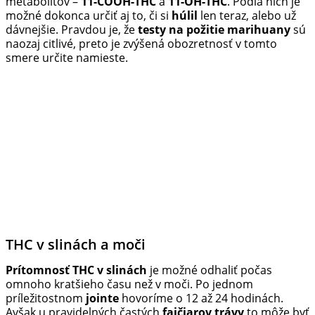
metabolitov –
11-COOH-THC
a
11-OH-THC
. Podľa nich je
možné dokonca určiť aj to, či si
húlil
len teraz, alebo už
dávnejšie. Pravdou je, že
testy na požitie marihuany
sú
naozaj citlivé, preto je zvýšená obozretnosť v tomto
smere určite namieste.
THC v slinách a moči
Prítomnosť THC v slinách
je možné odhaliť počas
omnoho kratšieho času než v moči. Po jednom
príležitostnom
jointe
hovoríme o 12 až 24 hodinách.
Avšak u pravidelných častých
fajčiarov trávy
to môže byť