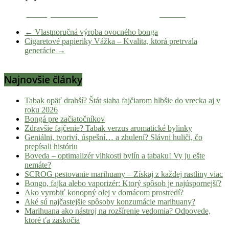
Zdieľaj na Facebooku
Tweetni
←
Vlastnoručná výroba ovocného bonga
Cigaretové papieriky Vážka – Kvalita, ktorá pretrvala
generácie
→
Najnovšie články
Tabak opäť drahší? Štát siaha fajčiarom hlbšie do vrecka aj v
roku 2026
Bongá pre začiatočníkov
Zdravšie fajčenie? Tabak verzus aromatické bylinky
Geniálni, tvoriví, úspešní… a zhulení? Slávni huliči, čo
prepísali históriu
Boveda – optimalizér vlhkosti bylín a tabaku! Vy ju ešte
nemáte?
SCROG pestovanie marihuany – Získaj z každej rastliny viac
Bongo, fajka alebo vaporizér: Ktorý spôsob je najúspornejší?
Ako vyrobiť konopný olej v domácom prostredí?
Aké sú najčastejšie spôsoby konzumácie marihuany?
Marihuana ako nástroj na rozšírenie vedomia? Odpovede,
ktoré ťa zaskočia