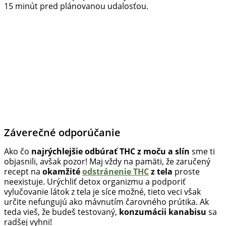
15 minút pred plánovanou udalosťou.
Záverečné odporúčanie
Ako čo
najrýchlejšie odbúrať THC z moču a slín
sme ti
objasnili, avšak pozor! Maj vždy na pamäti, že zaručený
recept na
okamžité
odstránenie THC
z tela
proste
neexistuje. Urýchliť detox organizmu a podporiť
vylučovanie látok z tela je síce možné, tieto veci však
určite nefungujú ako mávnutím čarovného prútika. Ak
teda vieš, že budeš testovaný,
konzumácii kanabisu
sa
radšej vyhni!