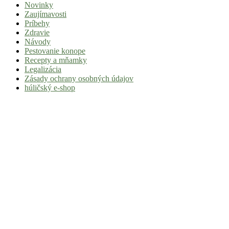
Novinky
|
Zaujímavosti
Tvoj
Príbehy
Zdravie
sprievodca
Návody
svetom
Pestovanie konope
Recepty a mňamky
pohody
Legalizácia
a
Zásady ochrany osobných údajov
húličský e-shop
stoner
kultúry
Vitaj
v
komunite,
kde
je
čas
relatívny.
Hulic.sk
prináša
čerstvé