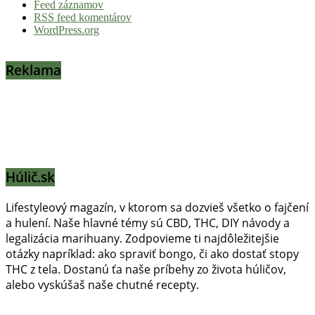
Feed záznamov
RSS feed komentárov
WordPress.org
Reklama
Húlič.sk
Lifestyleový magazín, v ktorom sa dozvieš všetko o fajčení
a hulení. Naše hlavné témy sú CBD, THC, DIY návody a
legalizácia marihuany. Zodpovieme ti najdôležitejšie
otázky napríklad: ako spraviť bongo, či ako dostať stopy
THC z tela. Dostanú ťa naše príbehy zo života húličov,
alebo vyskúšaš naše chutné recepty.
Prinášame horúce novinky na tieto témy.