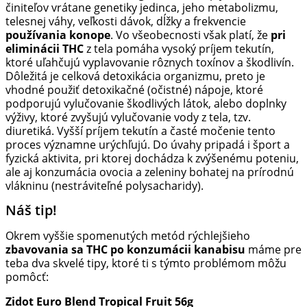
činiteľov vrátane genetiky jedinca, jeho metabolizmu,
telesnej váhy, veľkosti dávok, dĺžky a frekvencie
používania konope
. Vo všeobecnosti však platí, že
pri
eliminácii THC
z tela pomáha vysoký príjem tekutín,
ktoré uľahčujú vyplavovanie rôznych toxínov a škodlivín.
Dôležitá je celková detoxikácia organizmu, preto je
vhodné použiť detoxikačné (očistné) nápoje, ktoré
podporujú vylučovanie škodlivých látok, alebo doplnky
výživy, ktoré zvyšujú vylučovanie vody z tela, tzv.
diuretiká. Vyšší príjem tekutín a časté močenie tento
proces významne urýchľujú. Do úvahy pripadá i šport a
fyzická aktivita, pri ktorej dochádza k zvýšenému poteniu,
ale aj konzumácia ovocia a zeleniny bohatej na prírodnú
vlákninu (nestráviteľné polysacharidy).
Náš tip!
Okrem vyššie spomenutých metód rýchlejšieho
zbavovania sa THC po konzumácii kanabisu
máme pre
teba dva skvelé tipy, ktoré ti s týmto problémom môžu
pomôcť:
Zidot Euro Blend Tropical Fruit 56g