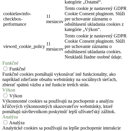
kategórie „Ostatné“.
Tento cookie je nastavený GDPR
cookielawinfo-
Cookie Consent pluginom. Slúži
11
checkbox-
pre uchovanie záznamu o
mesiacov
performance
odsúhlasení ukladania cookies z
kategórie „Výkon“.
Tento cookie je nastavený GDPR
Cookie Consent pluginom. Slúži
11
viewed_cookie_policy
pre uchovanie záznamu o
mesiacov
odsúhlasení ukladania cookies.
Neukladá žiadne osobné údaje.
Funkčné
Funkčné
Funkčné cookies pomáhajú vykonávať isté funkcionality, ako
napríklad zdieľanie obsahu webstránky na sociálnych sieťach,
zbierať spätnú väzbu a iné funkcie tretích strán.
Výkon
Výkon
Výkonnostné cookies sa používajú na pochopenie a analýzu
kľúčových výkonnostných ukazovateľov webstránky, ktoré
pomáhajú návštevníkom poskytnúť lepší užívateľský zážitok.
Analýza
Analýza
Analytické cookies sa používajú na lepšie pochopenie interakcie