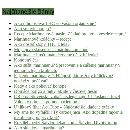
Najčítanejšie články
Ako dlho ostáva THC vo vašom organizme?
Ako spraviť bongo?
Recept: Marihuanové maslo. Základ pre tvoje veselé recepty!
Marihuanové koláčiky – recept
Ako dostať stopy THC z tela?
Moja prvá skúsenosť s marihuanou a iné
Marihuana: Prečo mám červené oči z húlenia?
Konopný čaj
Ako sušiť marihuanu? Spracovanie a sušenie marihuany v
jednoduchých krokoch.
Fajčenie marihuany: 5 Hlúpostí, ktoré ženy húličky už
nevládzu počúvať!
Kedy a ako polievať konope
Domáce bongo a fajky, ak ste v časovej tiesni
CBD na Slovensku zatiaľ nezlegalizujú !!! Poslanec Jozef
Valocký odmieta pomoc pacientom!
Uhlíkový filter ActiTube – Najčastejšie kladené otázky
My sme ho vyfajčili! Ty čarodejnica! Ako dopadne fajčenie
marihuany po prvý krát?
Rozdiel medzi Šalviou lekárskou a Šalviou Divotvornou
Ako skladovať marihuanu?