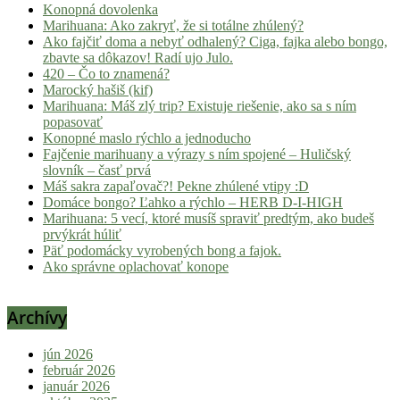
Konopná dovolenka
Marihuana: Ako zakryť, že si totálne zhúlený?
Ako fajčiť doma a nebyť odhalený? Ciga, fajka alebo bongo,
zbavte sa dôkazov! Radí ujo Julo.
420 – Čo to znamená?
Marocký hašiš (kif)
Marihuana: Máš zlý trip? Existuje riešenie, ako sa s ním
popasovať
Konopné maslo rýchlo a jednoducho
Fajčenie marihuany a výrazy s ním spojené – Huličský
slovník – časť prvá
Máš sakra zapaľovač?! Pekne zhúlené vtipy :D
Domáce bongo? Ľahko a rýchlo – HERB D-I-HIGH
Marihuana: 5 vecí, ktoré musíš spraviť predtým, ako budeš
prvýkrát húliť
Päť podomácky vyrobených bong a fajok.
Ako správne oplachovať konope
Archívy
jún 2026
február 2026
január 2026