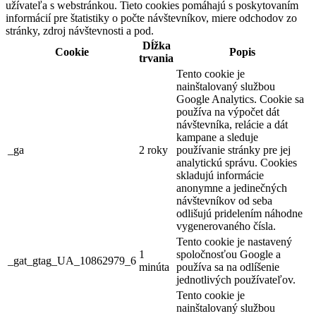
užívateľa s webstránkou. Tieto cookies pomáhajú s poskytovaním
informácií pre štatistiky o počte návštevníkov, miere odchodov zo
stránky, zdroj návštevnosti a pod.
Dĺžka
Cookie
Popis
trvania
Tento cookie je
nainštalovaný službou
Google Analytics. Cookie sa
používa na výpočet dát
návštevníka, relácie a dát
kampane a sleduje
_ga
2 roky
používanie stránky pre jej
analytickú správu. Cookies
skladujú informácie
anonymne a jedinečných
návštevníkov od seba
odlišujú pridelením náhodne
vygenerovaného čísla.
Tento cookie je nastavený
1
spoločnosťou Google a
_gat_gtag_UA_10862979_6
minúta
používa sa na odlíšenie
jednotlivých používateľov.
Tento cookie je
nainštalovaný službou