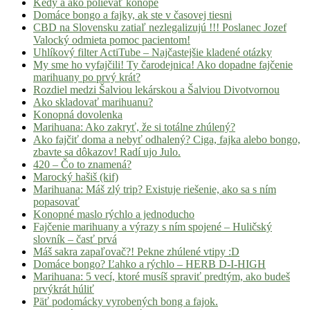
Kedy a ako polievať konope
Domáce bongo a fajky, ak ste v časovej tiesni
CBD na Slovensku zatiaľ nezlegalizujú !!! Poslanec Jozef
Valocký odmieta pomoc pacientom!
Uhlíkový filter ActiTube – Najčastejšie kladené otázky
My sme ho vyfajčili! Ty čarodejnica! Ako dopadne fajčenie
marihuany po prvý krát?
Rozdiel medzi Šalviou lekárskou a Šalviou Divotvornou
Ako skladovať marihuanu?
Konopná dovolenka
Marihuana: Ako zakryť, že si totálne zhúlený?
Ako fajčiť doma a nebyť odhalený? Ciga, fajka alebo bongo,
zbavte sa dôkazov! Radí ujo Julo.
420 – Čo to znamená?
Marocký hašiš (kif)
Marihuana: Máš zlý trip? Existuje riešenie, ako sa s ním
popasovať
Konopné maslo rýchlo a jednoducho
Fajčenie marihuany a výrazy s ním spojené – Huličský
slovník – časť prvá
Máš sakra zapaľovač?! Pekne zhúlené vtipy :D
Domáce bongo? Ľahko a rýchlo – HERB D-I-HIGH
Marihuana: 5 vecí, ktoré musíš spraviť predtým, ako budeš
prvýkrát húliť
Päť podomácky vyrobených bong a fajok.