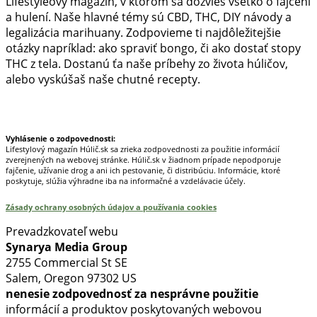
Lifestyleový magazín, v ktorom sa dozvieš všetko o fajčení
a hulení. Naše hlavné témy sú CBD, THC, DIY návody a
legalizácia marihuany. Zodpovieme ti najdôležitejšie
otázky napríklad: ako spraviť bongo, či ako dostať stopy
THC z tela. Dostanú ťa naše príbehy zo života húličov,
alebo vyskúšaš naše chutné recepty.
Prinášame horúce novinky na tieto témy.
Vyhlásenie o zodpovednosti:
Lifestylový magazín Húlič.sk sa zrieka zodpovednosti za použitie informácií
zverejnených na webovej stránke. Húlič.sk v žiadnom prípade nepodporuje
fajčenie, užívanie drog a ani ich pestovanie, či distribúciu. Informácie, ktoré
poskytuje, slúžia výhradne iba na informačné a vzdelávacie účely.
Zásady ochrany osobných údajov a používania cookies
Prevadzkovateľ webu
Synarya Media Group
2755 Commercial St SE
Salem, Oregon 97302 US
nenesie zodpovednosť za nesprávne použitie
informácií a produktov poskytovaných webovou