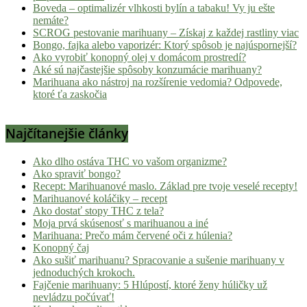
Boveda – optimalizér vlhkosti bylín a tabaku! Vy ju ešte
nemáte?
SCROG pestovanie marihuany – Získaj z každej rastliny viac
Bongo, fajka alebo vaporizér: Ktorý spôsob je najúspornejší?
Ako vyrobiť konopný olej v domácom prostredí?
Aké sú najčastejšie spôsoby konzumácie marihuany?
Marihuana ako nástroj na rozšírenie vedomia? Odpovede,
ktoré ťa zaskočia
Najčítanejšie články
Ako dlho ostáva THC vo vašom organizme?
Ako spraviť bongo?
Recept: Marihuanové maslo. Základ pre tvoje veselé recepty!
Marihuanové koláčiky – recept
Ako dostať stopy THC z tela?
Moja prvá skúsenosť s marihuanou a iné
Marihuana: Prečo mám červené oči z húlenia?
Konopný čaj
Ako sušiť marihuanu? Spracovanie a sušenie marihuany v
jednoduchých krokoch.
Fajčenie marihuany: 5 Hlúpostí, ktoré ženy húličky už
nevládzu počúvať!