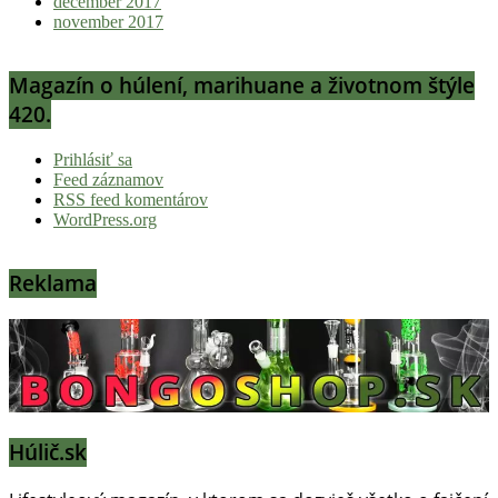
december 2017
november 2017
Magazín o húlení, marihuane a životnom štýle
420.
Prihlásiť sa
Feed záznamov
RSS feed komentárov
WordPress.org
Reklama
Húlič.sk