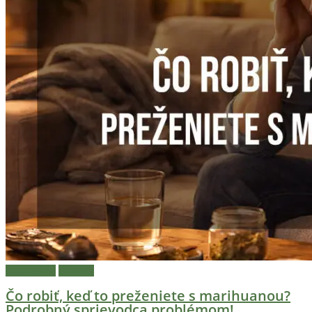
Legalizácia
Návody
Čo robiť, keď to preženiete s marihuanou?
Podrobný sprievodca problémom!