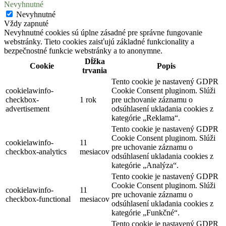
Nevyhnutné
Nevyhnutné
Vždy zapnuté
Nevyhnutné cookies sú úplne zásadné pre správne fungovanie
webstránky. Tieto cookies zaisťujú základné funkcionality a
bezpečnostné funkcie webstránky a to anonymne.
Dĺžka
Cookie
Popis
trvania
Tento cookie je nastavený GDPR
cookielawinfo-
Cookie Consent pluginom. Slúži
checkbox-
1 rok
pre uchovanie záznamu o
advertisement
odsúhlasení ukladania cookies z
kategórie „Reklama“.
Tento cookie je nastavený GDPR
Cookie Consent pluginom. Slúži
cookielawinfo-
11
pre uchovanie záznamu o
checkbox-analytics
mesiacov
odsúhlasení ukladania cookies z
kategórie „Analýza“.
Tento cookie je nastavený GDPR
Cookie Consent pluginom. Slúži
cookielawinfo-
11
pre uchovanie záznamu o
checkbox-functional
mesiacov
odsúhlasení ukladania cookies z
kategórie „Funkčné“.
Tento cookie je nastavený GDPR