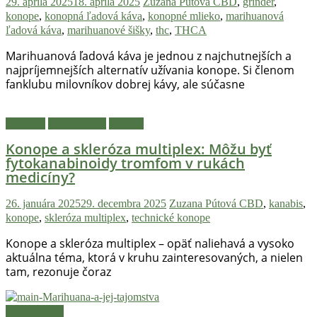
29. apríla 2025
18. apríla 2025
Zuzana Pútová
CBD
,
grinder
,
konope
,
konopná ľadová káva
,
konopné mlieko
,
marihuanová
ľadová káva
,
marihuanové šišky
,
thc
,
THCA
Marihuanová ľadová káva je jednou z najchutnejších a
najpríjemnejších alternatív užívania konope. Si členom
fanklubu milovníkov dobrej kávy, ale súčasne
Novinky
Zaujímavosti
Zdravie
Konope a skleróza multiplex: Môžu byť
fytokanabinoidy tromfom v rukách
medicíny?
26. januára 2025
29. decembra 2025
Zuzana Pútová
CBD
,
kanabis
,
konope
,
skleróza multiplex
,
technické konope
Konope a skleróza multiplex – opäť naliehavá a vysoko
aktuálna téma, ktorá v kruhu zainteresovaných, a nielen
tam, rezonuje čoraz
Zaujímavosti