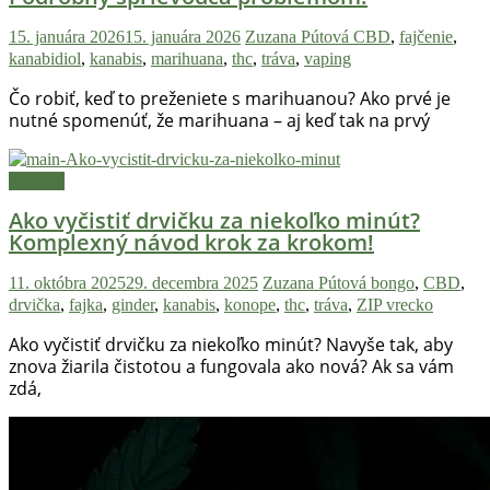
15. januára 2026
15. januára 2026
Zuzana Pútová
CBD
,
fajčenie
,
kanabidiol
,
kanabis
,
marihuana
,
thc
,
tráva
,
vaping
Čo robiť, keď to preženiete s marihuanou? Ako prvé je
nutné spomenúť, že marihuana – aj keď tak na prvý
Návody
Ako vyčistiť drvičku za niekoľko minút?
Komplexný návod krok za krokom!
11. októbra 2025
29. decembra 2025
Zuzana Pútová
bongo
,
CBD
,
drvička
,
fajka
,
ginder
,
kanabis
,
konope
,
thc
,
tráva
,
ZIP vrecko
Ako vyčistiť drvičku za niekoľko minút? Navyše tak, aby
znova žiarila čistotou a fungovala ako nová? Ak sa vám
zdá,