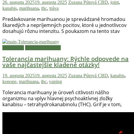
26. augusta 2025
19. augusta 2025
Zuzana Pútová
CBD
,
joint
,
kanabis
,
marihuana
,
thc
,
tráva
Predávkovanie marihuanou je sprevádzané hromadou
škaredých a nepríjemných pocitov, ktoré u jednotlivcov
dosahujú rôznu intenzitu. S poukazom na tento stav
Legalizácia
Pestovanie konope
Tolerancia marihuany: Rýchle odpovede na
vaše najčastejšie kladené otázky!
19. augusta 2025
19. augusta 2025
Zuzana Pútová
CBD
,
kanabis
,
konope
,
marihuana
,
thc
,
vaping
Tolerancia marihuany je úroveň citlivosti nášho
organizmu na vplyv hlavnej psychoaktívnej zložky
kanabisu – tetrahydrokanabinolu (THC). Grif je v tom,