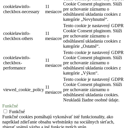
Cookie Consent pluginom. Slúži
cookielawinfo-
11
pre uchovanie záznamu o
checkbox-necessary
mesiacov
odsúhlasení ukladania cookies z
kategórie „Nevyhnutné“.
Tento cookie je nastavený GDPR
Cookie Consent pluginom. Slúži
cookielawinfo-
11
pre uchovanie záznamu o
checkbox-others
mesiacov
odsúhlasení ukladania cookies z
kategórie „Ostatné“.
Tento cookie je nastavený GDPR
cookielawinfo-
Cookie Consent pluginom. Slúži
11
checkbox-
pre uchovanie záznamu o
mesiacov
performance
odsúhlasení ukladania cookies z
kategórie „Výkon“.
Tento cookie je nastavený GDPR
Cookie Consent pluginom. Slúži
11
viewed_cookie_policy
pre uchovanie záznamu o
mesiacov
odsúhlasení ukladania cookies.
Neukladá žiadne osobné údaje.
Funkčné
Funkčné
Funkčné cookies pomáhajú vykonávať isté funkcionality, ako
napríklad zdieľanie obsahu webstránky na sociálnych sieťach,
zbierať spätnú väzbu a iné funkcie tretích strán.