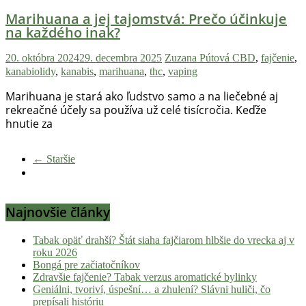
Marihuana a jej tajomstvá: Prečo účinkuje
na každého inak?
20. októbra 2024
29. decembra 2025
Zuzana Pútová
CBD
,
fajčenie
,
kanabiolidy
,
kanabis
,
marihuana
,
thc
,
vaping
Marihuana je stará ako ľudstvo samo a na liečebné aj
rekreačné účely sa používa už celé tisícročia. Keďže
hnutie za
← Staršie
Najnovšie články
Tabak opäť drahší? Štát siaha fajčiarom hlbšie do vrecka aj v
roku 2026
Bongá pre začiatočníkov
Zdravšie fajčenie? Tabak verzus aromatické bylinky
Geniálni, tvoriví, úspešní… a zhulení? Slávni huliči, čo
prepísali históriu