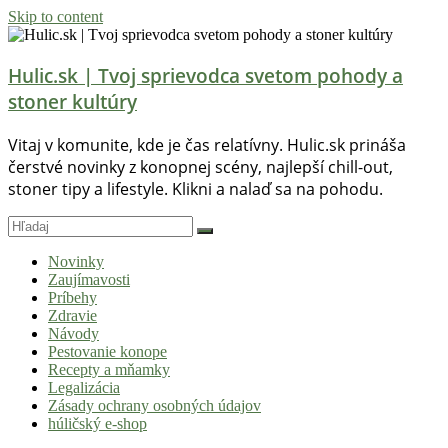
Skip to content
Hulic.sk | Tvoj sprievodca svetom pohody a
stoner kultúry
Vitaj v komunite, kde je čas relatívny. Hulic.sk prináša
čerstvé novinky z konopnej scény, najlepší chill-out,
stoner tipy a lifestyle. Klikni a nalaď sa na pohodu.
Novinky
Zaujímavosti
Príbehy
Zdravie
Návody
Pestovanie konope
Recepty a mňamky
Legalizácia
Zásady ochrany osobných údajov
húličský e-shop