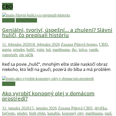
CBD
Príbehy
Zaujímavosti
Geniálni, tvoriví, úspešní… a zhulení? Slávni
huliči, čo prepísali históriu
11. februára 2026
18. februára 2026
Zuzana Pútová
bongo
,
CBD
,
ganja
,
grinder
,
hulič
,
joint
,
lsd
,
marihuana
,
thc
,
tráva
,
vapik
,
vaporizér
,
zip sáčik
Keď sa povie „hulič“, mnohým ešte stále naskočí obraz
niekoho, kto leží na gauči, pozerá do blba a má problém
Návody
Ako vyrobiť konopný olej v domácom
prostredí?
31. januára 2026
15. januára 2026
Zuzana Pútová
CBD
,
drvička
,
fajčenie
,
ginder
,
high efekt
,
kanabis
,
konopný olej
,
marihuana
,
rauš
,