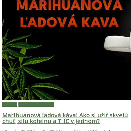
Návody
Recepty a mňamky
Marihuanová ľadová káva! Ako si užiť skvelú
chuť, silu kofeínu a THC v jednom?