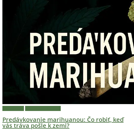
Legalizácia
Pestovanie konope
Predávkovanie marihuanou: Čo robiť, keď
vás tráva pošle k zemi?