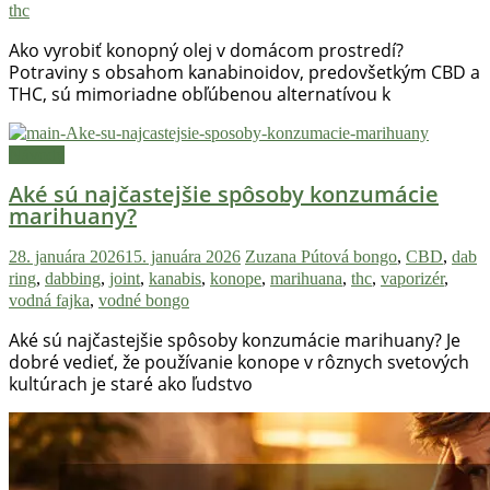
thc
Ako vyrobiť konopný olej v domácom prostredí?
Potraviny s obsahom kanabinoidov, predovšetkým CBD a
THC, sú mimoriadne obľúbenou alternatívou k
Návody
Aké sú najčastejšie spôsoby konzumácie
marihuany?
28. januára 2026
15. januára 2026
Zuzana Pútová
bongo
,
CBD
,
dab
ring
,
dabbing
,
joint
,
kanabis
,
konope
,
marihuana
,
thc
,
vaporizér
,
vodná fajka
,
vodné bongo
Aké sú najčastejšie spôsoby konzumácie marihuany? Je
dobré vedieť, že používanie konope v rôznych svetových
kultúrach je staré ako ľudstvo