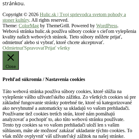
stránkou.
Copyright © 2026
Hulic.sk | Tvoj sprievodca svetom pohody a
stoner kultúry
. All rights reserved.
Theme:
ColorMag
by ThemeGrill. Powered by
WordPress
.
Webová stránka hulic.sk používa súbory cookie s cieľom vylepšenia
kvality našich webových stránok. Tieto súbory môžete prijať,
odmietnuť alebo si vybrať, ktoré chcete akceptovať.
Odmietnuť
Spravovať
Prijať všetky
Close
Prehľad súkromia / Nastavenia cookies
Táto webová stránka používa súbory cookies, ktoré slúžia na
vylepšenie vášho užívateľského zážitku. Zo všetkých cookies sú pre
základné fungovanie stránky potrebné tie, ktoré sú kategorizované
ako nevyhnutné a automaticky sa ukladajú vo vašom prehliadači.
Používame tiež cookies tretích strán, ktoré nám pomáhajú
analyzovať a pochopiť to, ako túto webovú stránku používate.
Tento typ cookies sa vo vašom prehliadači uloží len s vašim
súhlasom, máte ale možnosť zakázať ukladanie týchto cookies. To
však môže ovplyvniť váš užívateľský zážitok na našej stránke.