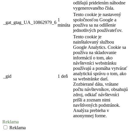
odlišujú pridelením náhodne
vygenerovaného čísla.
Tento cookie je nastavený
1
spoločnosťou Google a
_gat_gtag_UA_10862979_6
minúta
používa sa na odlíšenie
jednotlivých používateľov.
Tento cookie je
nainštalovaný službou
Google Analytics. Cookie sa
používa na skladovanie
informácií o tom, ako
návštevníci webstránku
používajú a pomáha vytvárať
analytickú správu o tom, ako
_gid
1 deň
sa webstránke darí.
Zozbierané dáta, vrátane
počtu návštevníkov, obsahujú
zdroj, odkiaľ návštevníci
prišli a zoznam nimi
navštívených podstránok.
Analýza prebieha v
anonymnej forme.
Reklama
Reklama