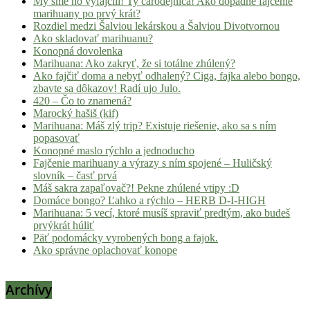
My sme ho vyfajčili! Ty čarodejnica! Ako dopadne fajčenie
marihuany po prvý krát?
Rozdiel medzi Šalviou lekárskou a Šalviou Divotvornou
Ako skladovať marihuanu?
Konopná dovolenka
Marihuana: Ako zakryť, že si totálne zhúlený?
Ako fajčiť doma a nebyť odhalený? Ciga, fajka alebo bongo,
zbavte sa dôkazov! Radí ujo Julo.
420 – Čo to znamená?
Marocký hašiš (kif)
Marihuana: Máš zlý trip? Existuje riešenie, ako sa s ním
popasovať
Konopné maslo rýchlo a jednoducho
Fajčenie marihuany a výrazy s ním spojené – Huličský
slovník – časť prvá
Máš sakra zapaľovač?! Pekne zhúlené vtipy :D
Domáce bongo? Ľahko a rýchlo – HERB D-I-HIGH
Marihuana: 5 vecí, ktoré musíš spraviť predtým, ako budeš
prvýkrát húliť
Päť podomácky vyrobených bong a fajok.
Ako správne oplachovať konope
Archívy