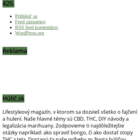
420.
Prihlásiť sa
Feed záznamov
RSS feed komentárov
WordPress.org
Reklama
Húlič.sk
Lifestyleový magazín, v ktorom sa dozvieš všetko o fajčení
a hulení. Naše hlavné témy sú CBD, THC, DIY návody a
legalizácia marihuany. Zodpovieme ti najdôležitejšie
otázky napríklad: ako spraviť bongo, či ako dostať stopy
THC z tela. Dostanú ťa naše príbehy zo života húličov,