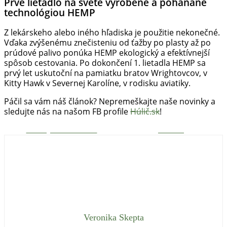
Prvé lietadlo na svete vyrobené a poháňané
technológiou HEMP
Z lekárskeho alebo iného hľadiska je použitie nekonečné.
Vďaka zvýšenému znečisteniu od ťažby po plasty až po
prúdové palivo ponúka HEMP ekologický a efektívnejší
spôsob cestovania. Po dokončení 1. lietadla HEMP sa
prvý let uskutoční na pamiatku bratov Wrightovcov, v
Kitty Hawk v Severnej Karolíne, v rodisku aviatiky.
Páčil sa vám náš článok? Nepremeškajte naše novinky a
sledujte nás na našom FB profile
Húlič.sk
!
Zdieľaj na Facebooku
Tweetni
Veronika Skepta