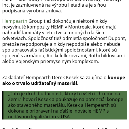
Inc. je zazmluvnená na výrobu lietadla a je s ňou
podpísaná výrobná zmluva.
Hempearth
Group tiež dokončuje niektoré nikdy
nevyvinuté kompozity HEMP v Montreale, ktoré majú
nahradiť lamináty v letectve a mnohých ďalších
odvetviach. Spoločnosť tiež odmietla spoločnosť Dupont,
pretože nepodporuje a nikdy nepodpíše alebo nebude
spolupracovať s fašistickými spoločnosťami, ktoré sú
spojené s armádou, Rockefellerovcami, Rothchildovcami
alebo Vojenským priemyselným komplexom.
Zakladateľ Hempearth Derek Kesek sa zaujíma o
konope
ako o trvalo udržateľný materiál.
„Toto je druh budúcnosti, ktorý tu všetci chceme na
Zemi,“ hovorí Kesek a poukazuje na potenciál konope
ako stavebného materiálu. Kesek a Hempearth sú
dokonale pripravení na ďalšie inovácie HEMP s
nedávnou legalizáciou v USA.