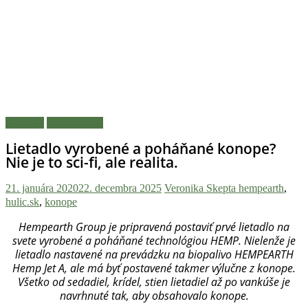
novinky
z
konopnej
scény,
najlepší
chill-
out,
stoner
Novinky
Zaujímavosti
tipy
Lietadlo vyrobené a poháňané konope?
a
Nie je to sci-fi, ale realita.
lifestyle.
Klikni
21. januára 2020
22. decembra 2025
Veronika Skepta
hempearth
,
a
hulic.sk
,
konope
nalaď
sa
Hempearth Group je pripravená postaviť prvé lietadlo na
na
svete vyrobené a poháňané technológiou HEMP. Nielenže je
lietadlo nastavené na prevádzku na biopalivo HEMPEARTH
pohodu.
Hemp Jet A, ale má byť postavené takmer výlučne z konope.
Všetko od sedadiel, krídel, stien lietadiel až po vankúše je
navrhnuté tak, aby obsahovalo konope.