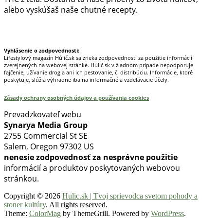
alebo vyskúšaš naše chutné recepty.
Prinášame horúce novinky na tieto témy.
Vyhlásenie o zodpovednosti:
Lifestylový magazín Húlič.sk sa zrieka zodpovednosti za použitie informácií
zverejnených na webovej stránke. Húlič.sk v žiadnom prípade nepodporuje
fajčenie, užívanie drog a ani ich pestovanie, či distribúciu. Informácie, ktoré
poskytuje, slúžia výhradne iba na informačné a vzdelávacie účely.
Zásady ochrany osobných údajov a používania cookies
Prevadzkovateľ webu
Synarya Media Group
2755 Commercial St SE
Salem, Oregon 97302 US
nenesie zodpovednosť za nesprávne použitie
informácií a produktov poskytovaných webovou
stránkou.
Copyright © 2026
Hulic.sk | Tvoj sprievodca svetom pohody a
stoner kultúry
. All rights reserved.
Theme:
ColorMag
by ThemeGrill. Powered by
WordPress
.