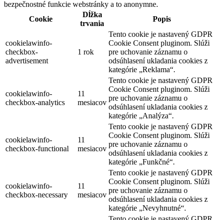
bezpečnostné funkcie webstránky a to anonymne.
Dĺžka
Cookie
Popis
trvania
Tento cookie je nastavený GDPR
cookielawinfo-
Cookie Consent pluginom. Slúži
checkbox-
1 rok
pre uchovanie záznamu o
advertisement
odsúhlasení ukladania cookies z
kategórie „Reklama“.
Tento cookie je nastavený GDPR
Cookie Consent pluginom. Slúži
cookielawinfo-
11
pre uchovanie záznamu o
checkbox-analytics
mesiacov
odsúhlasení ukladania cookies z
kategórie „Analýza“.
Tento cookie je nastavený GDPR
Cookie Consent pluginom. Slúži
cookielawinfo-
11
pre uchovanie záznamu o
checkbox-functional
mesiacov
odsúhlasení ukladania cookies z
kategórie „Funkčné“.
Tento cookie je nastavený GDPR
Cookie Consent pluginom. Slúži
cookielawinfo-
11
pre uchovanie záznamu o
checkbox-necessary
mesiacov
odsúhlasení ukladania cookies z
kategórie „Nevyhnutné“.
Tento cookie je nastavený GDPR