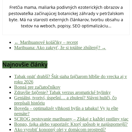
Fretčia mama, maliarka podivných ezoterických obrazov a
pestovateľka začínajúcej botanickej záhrady v petržalskom
byte. Má na starosti externých článkarov, tvorbu obsahu a
textov na weboch, popisy, SEO optimalizáciu…
←
Marihuanové koláčiky – recept
Marihuana: Ako zakryť, že si totálne zhúlený?
→
Najnovšie články
Tabak opäť drahší? Štát siaha fajčiarom hlbšie do vrecka aj v
roku 2026
Bongá pre začiatočníkov
Zdravšie fajčenie? Tabak verzus aromatické bylinky
Geniálni, tvoriví, úspešní… a zhulení? Slávni huliči, čo
prepísali históriu
Boveda – optimalizér vlhkosti bylín a tabaku! Vy ju ešte
nemáte?
SCROG pestovanie marihuany – Získaj z každej rastliny viac
Bongo, fajka alebo vaporizér: Ktorý spôsob je najúspornejší?
Ako vyrobiť konopný olej v domácom prostredí?