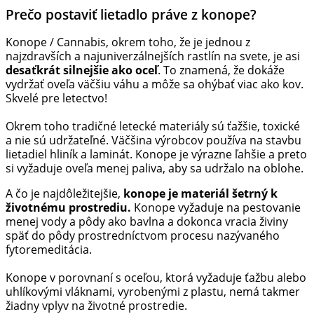
Prečo postaviť lietadlo práve z konope?
Konope / Cannabis, okrem toho, že je jednou z
najzdravších a najuniverzálnejších rastlín na svete, je asi
desaťkrát silnejšie ako oceľ
. To znamená, že dokáže
vydržať oveľa väčšiu váhu a môže sa ohýbať viac ako kov.
Skvelé pre letectvo!
Okrem toho tradičné letecké materiály sú ťažšie, toxické
a nie sú udržateľné. Väčšina výrobcov používa na stavbu
lietadiel hliník a laminát. Konope je výrazne ľahšie a preto
si vyžaduje oveľa menej paliva, aby sa udržalo na oblohe.
A čo je najdôležitejšie,
konope je materiál šetrný k
životnému prostrediu.
Konope vyžaduje na pestovanie
menej vody a pôdy ako bavlna a dokonca vracia živiny
späť do pôdy prostredníctvom procesu nazývaného
fytoremeditácia.
Konope v porovnaní s oceľou, ktorá vyžaduje ťažbu alebo
uhlíkovými vláknami, vyrobenými z plastu, nemá takmer
žiadny vplyv na životné prostredie.