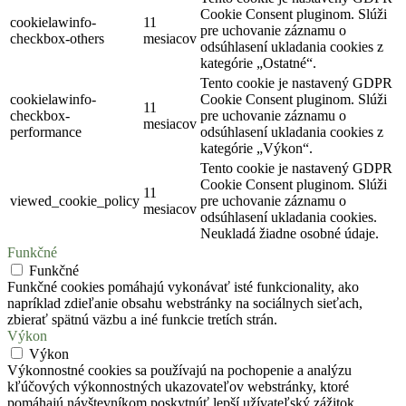
Cookie Consent pluginom. Slúži
cookielawinfo-
11
pre uchovanie záznamu o
checkbox-others
mesiacov
odsúhlasení ukladania cookies z
kategórie „Ostatné“.
Tento cookie je nastavený GDPR
cookielawinfo-
Cookie Consent pluginom. Slúži
11
checkbox-
pre uchovanie záznamu o
mesiacov
performance
odsúhlasení ukladania cookies z
kategórie „Výkon“.
Tento cookie je nastavený GDPR
Cookie Consent pluginom. Slúži
11
viewed_cookie_policy
pre uchovanie záznamu o
mesiacov
odsúhlasení ukladania cookies.
Neukladá žiadne osobné údaje.
Funkčné
Funkčné
Funkčné cookies pomáhajú vykonávať isté funkcionality, ako
napríklad zdieľanie obsahu webstránky na sociálnych sieťach,
zbierať spätnú väzbu a iné funkcie tretích strán.
Výkon
Výkon
Výkonnostné cookies sa používajú na pochopenie a analýzu
kľúčových výkonnostných ukazovateľov webstránky, ktoré
pomáhajú návštevníkom poskytnúť lepší užívateľský zážitok.