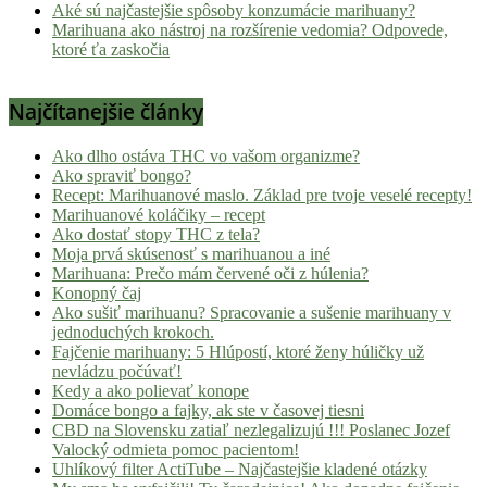
Aké sú najčastejšie spôsoby konzumácie marihuany?
Marihuana ako nástroj na rozšírenie vedomia? Odpovede,
ktoré ťa zaskočia
Najčítanejšie články
Ako dlho ostáva THC vo vašom organizme?
Ako spraviť bongo?
Recept: Marihuanové maslo. Základ pre tvoje veselé recepty!
Marihuanové koláčiky – recept
Ako dostať stopy THC z tela?
Moja prvá skúsenosť s marihuanou a iné
Marihuana: Prečo mám červené oči z húlenia?
Konopný čaj
Ako sušiť marihuanu? Spracovanie a sušenie marihuany v
jednoduchých krokoch.
Fajčenie marihuany: 5 Hlúpostí, ktoré ženy húličky už
nevládzu počúvať!
Kedy a ako polievať konope
Domáce bongo a fajky, ak ste v časovej tiesni
CBD na Slovensku zatiaľ nezlegalizujú !!! Poslanec Jozef
Valocký odmieta pomoc pacientom!
Uhlíkový filter ActiTube – Najčastejšie kladené otázky