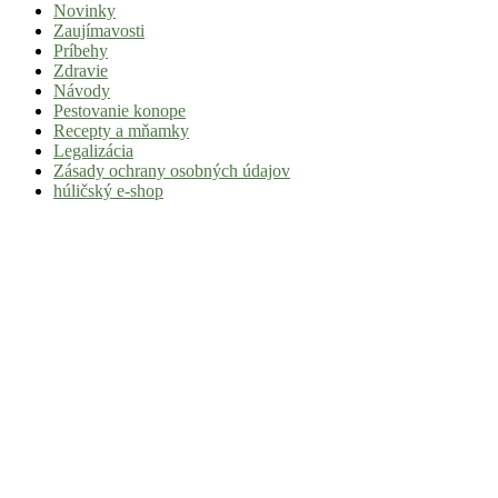
Novinky
|
Zaujímavosti
Tvoj
Príbehy
Zdravie
sprievodca
Návody
svetom
Pestovanie konope
Recepty a mňamky
pohody
Legalizácia
a
Zásady ochrany osobných údajov
húličský e-shop
stoner
kultúry
Vitaj
v
komunite,
kde
je
čas
relatívny.
Hulic.sk
prináša
čerstvé