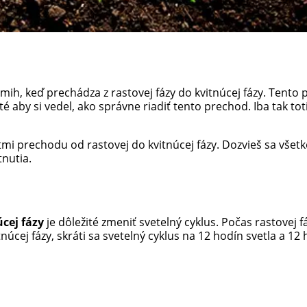
mih, keď prechádza z rastovej fázy do kvitnúcej fázy. Tent
 aby si vedel, ako správne riadiť tento prechod. Iba tak tot
tmi prechodu od rastovej do kvitnúcej fázy. Dozvieš sa vše
tnutia.
úcej fázy
je dôležité zmeniť svetelný cyklus. Počas rastovej f
tnúcej fázy, skráti sa svetelný cyklus na 12 hodín svetla a