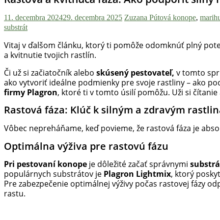
11. decembra 2024
29. decembra 2025
Zuzana Pútová
konope
,
marih
substrát
Vitaj v ďalšom článku, ktorý ti pomôže odomknúť plný pote
a kvitnutie tvojich rastlín.
Či už si začiatočník alebo
skúsený pestovateľ,
v tomto spri
ako vytvoriť ideálne podmienky pre svoje rastliny – ako podp
firmy Plagron
, ktoré ti v tomto úsilí pomôžu. Uži si čítani
Rastová fáza: Klúč k silným a zdravým rastli
Vôbec nepreháňame, keď povieme, že rastová fáza je absolú
Optimálna výživa pre rastovú fázu
Pri pestovaní konope
je dôležité začať správnymi
substr
populárnych substrátov je
Plagron Lightmix
, ktorý posky
Pre zabezpečenie optimálnej výživy počas rastovej fázy 
rastu.