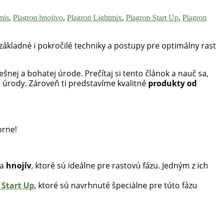
mis
,
Plagron hnojivo
,
Plagron Lightmix
,
Plagron Start Up
,
Plagron
základné i pokročilé techniky a postupy pre optimálny rast
šnej a bohatej úrode. Prečítaj si tento článok a nauč sa,
aj úrody. Zároveň ti predstavíme kvalitné
produkty od
orne!
a
hnojív
, ktoré sú ideálne pre rastovú fázu. Jedným z ich
 Start Up
, ktoré sú navrhnuté špeciálne pre túto fázu