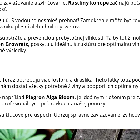
 o zavlažovanie a zvlhčovanie.
Rastliny konope
začínajú poča
osť.
eagujú. S vodou to nesmieš prehnať! Zamokrenie môže byť ro
vzniku plesní alebo hniloby kvetov.
substráte a prevenciou prebytočnej vlhkosti. Tá by totiž mo
on Growmix
, poskytujú ideálnu štruktúru pre optimálnu vlh
né výsledky.
. Teraz potrebujú viac fosforu a draslíka. Tieto látky totiž 
inám dostať všetky potrebné živiny a podporí ich optimálny r
o napríklad
Plagron Alga Bloom
, je ideálnym riešením pre t
 profesionálnych prípravkoch z našej ponuky.
 sú kľúčové pre úspech. Udržuj správne zavlažovanie, zvlhčov