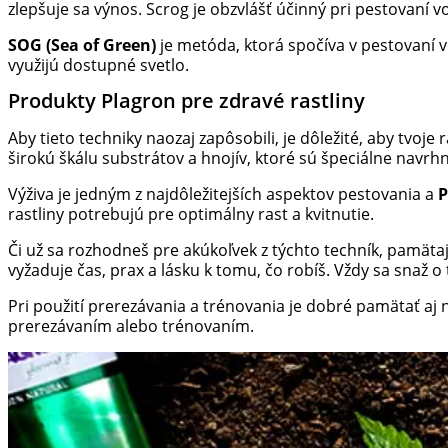
zlepšuje sa výnos. Scrog je obzvlášť účinný pri pestovaní v
SOG (Sea of Green)
je metóda, ktorá spočíva v pestovaní 
využijú dostupné svetlo.
Produkty Plagron pre zdravé rastliny
Aby tieto techniky naozaj zapôsobili, je dôležité, aby tvoje
širokú škálu substrátov a hnojív, ktoré sú špeciálne navrh
Výživa je jedným z najdôležitejších aspektov pestovania a
P
rastliny potrebujú pre optimálny rast a kvitnutie.
Či už sa rozhodneš pre akúkoľvek z týchto techník, pamätaj
vyžaduje čas, prax a lásku k tomu, čo robíš. Vždy sa snaž o t
Pri použití prerezávania a trénovania je dobré pamätať aj 
prerezávaním alebo trénovaním.