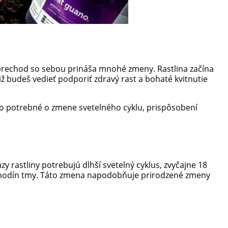
o prechod so sebou prináša mnohé zmeny. Rastlina začína
iž budeš vedieť podporiť zdravý rast a bohaté kvitnutie
tko potrebné o zmene svetelného cyklu, prispôsobení
ázy rastliny potrebujú dlhší svetelný cyklus, zvyčajne 18
 12 hodín tmy. Táto zmena napodobňuje prirodzené zmeny