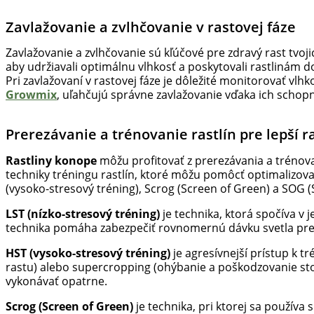
Zavlažovanie a zvlhčovanie v rastovej fáze
Zavlažovanie a zvlhčovanie sú kľúčové pre zdravý rast tvoji
aby udržiavali optimálnu vlhkosť a poskytovali rastlinám d
Pri zavlažovaní v rastovej fáze je dôležité monitorovať vlh
Growmix
, uľahčujú správne zavlažovanie vďaka ich schop
Prerezávanie a trénovanie rastlín pre lepší r
Rastliny konope
môžu profitovať z prerezávania a trénovan
techniky tréningu rastlín, ktoré môžu pomôcť optimalizovať
(vysoko-stresový tréning), Scrog (Screen of Green) a SOG (
LST (nízko-stresový tréning)
je technika, ktorá spočíva v 
technika pomáha zabezpečiť rovnomernú dávku svetla pre vš
HST (vysoko-stresový tréning)
je agresívnejší prístup k 
rastu) alebo supercropping (ohýbanie a poškodzovanie stonk
vykonávať opatrne.
Scrog (Screen of Green)
je technika, pri ktorej sa používa