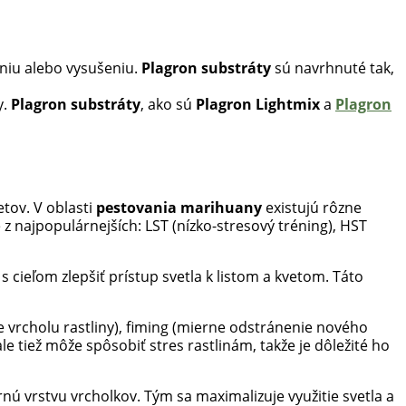
eniu alebo vysušeniu.
Plagron substráty
sú navrhnuté tak,
y.
Plagron substráty
, ako sú
Plagron Lightmix
a
Plagron
etov. V oblasti
pestovania marihuany
existujú rôzne
 z najpopulárnejších: LST (nízko-stresový tréning), HST
 cieľom zlepšiť prístup svetla k listom a kvetom. Táto
ie vrcholu rastliny), fiming (mierne odstránenie nového
e tiež môže spôsobiť stres rastlinám, takže je dôležité ho
rnú vrstvu vrcholkov. Tým sa maximalizuje využitie svetla a