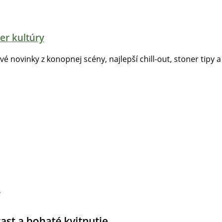
er kultúry
tvé novinky z konopnej scény, najlepší chill-out, stoner tipy a
rast a bohaté kvitnutie