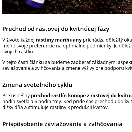
Prechod od rastovej do kvitnúcej fázy
V živote každej
rastliny marihuany
prichádza dôležitý oka
meniť svoje preferencie na optimálne podmienky. Je dôležité
svojich rastlín.
V tejto časti článku sa budeme zaoberať základnými aspek
zavlažovania a zvlhčovania a zmene výživy pre podporu kvi
Zmena svetelného cyklu
Pre úspešný
prechod rastlín konope z rastovej do kvitn
hodín svetla a 6 hodín tmy. Keď príde čas prechodu do kvi
dĺžky dňa a stimuluje rastliny k produkcii kvetov.
Prispôsobenie zavlažovania a zvlhčovania