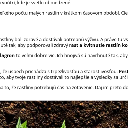
o vnútri, kde je svetlo obmedzené.
veľkého počtu malých rastlín v krátkom časovom období. Cieľ
 rastliny boli zdravé a dostávali potrebnú výživu. A práve tu 
nuté tak, aby podporovali zdravý
rast a kvitnutie rastlín k
lagron
to veľmi dobre vie. Ich hnojivá sú navrhnuté tak, ab
, že úspech prichádza s trpezlivosťou a starostlivosťou.
Pes
o, aby tvoje rastliny dostávali to najlepšie a výsledky sa urč
na to, že rastliny potrebujú čas na zotavenie. Daj im preto 