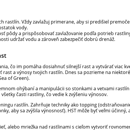
ch rastlín. Vždy zavlažuj primerane, aby si predišiel premoč
ostatok vody.
kosť pôdy a prispôsobovať zavlažovanie podľa potrieb rastlin
nosti udržať vodu a zároveň zabezpečiť dobrú drenáž.
ast
ia, čo im pomáha dosiahnuť silnejší rast a vytvárať viac kv
 rast a výnosy tvojich rastlín. Dnes sa pozrieme na niektoré
Sea of Green).
jemnom ohýbaní a manipulácii so stonkami a vetvami rastlín s
etky časti rastliny, čo vedie k zvýšeniu výnosov.
tréningu rastlín. Zahrňuje techniky ako topping (odstraňovan
y, aby sa zvýšila výnosnosť). HST môže byť veľmi účinný, al
 sieť, alebo mriežka nad rastlinami s cieľom vytvoriť rovnome