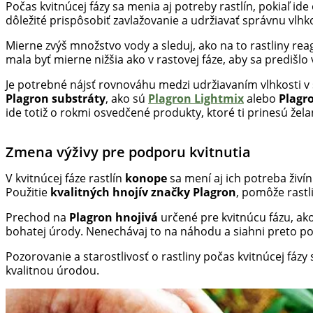
Počas kvitnúcej fázy sa menia aj potreby rastlín, pokiaľ ide
dôležité prispôsobiť zavlažovanie a udržiavať správnu vlhk
Mierne zvýš množstvo vody a sleduj, ako na to rastliny r
mala byť mierne nižšia ako v rastovej fáze, aby sa predišlo 
Je potrebné nájsť rovnováhu medzi udržiavaním vlhkosti v 
Plagron substráty
, ako sú
Plagron Lightmix
alebo
Plagr
ide totiž o rokmi osvedčené produkty, ktoré ti prinesú žela
Zmena výživy pre podporu kvitnutia
V kvitnúcej fáze rastlín
konope
sa mení aj ich potreba živín
Použitie
kvalitných hnojív značky Plagron
, pomôže rastl
Prechod na
Plagron hnojivá
určené pre kvitnúcu fázu, ak
bohatej úrody. Nenechávaj to na náhodu a siahni preto po
Pozorovanie a starostlivosť o rastliny počas kvitnúcej fázy
kvalitnou úrodou.