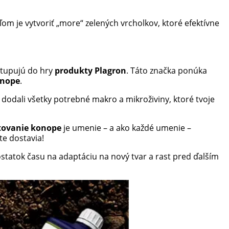
om je vytvoriť „more“ zelených vrcholkov, ktoré efektívne
vstupujú do hry
produkty Plagron
. Táto značka ponúka
onope
.
y dodali všetky potrebné makro a mikroživiny, ktoré tvoje
tovanie konope
je umenie – a ako každé umenie –
ite dostavia!
dostatok času na adaptáciu na nový tvar a rast pred ďalším