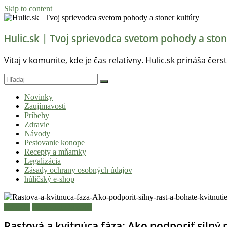
Skip to content
Hulic.sk | Tvoj sprievodca svetom pohody a ston
Vitaj v komunite, kde je čas relatívny. Hulic.sk prináša čers
Novinky
Zaujímavosti
Príbehy
Zdravie
Návody
Pestovanie konope
Recepty a mňamky
Legalizácia
Zásady ochrany osobných údajov
húličský e-shop
Návody
Pestovanie konope
Rastová a kvitnúca fáza: Ako podporiť silný 