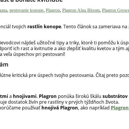
uana
,
pestovanie konope
,
Plagron
,
Plagron Alga Bloom
,
Plagron Grow
nciál tvojich
rastlín konope
. Tento článok sa zameriava na 
evodcovi nájdeš užitočné tipy a triky, ktoré ti pomôžu k úspe
oriť ich rast a kvitnutie a ako zlepšiť kvalitu kvetov a tým 
e a veľa úspechov pri pestovaní!
nám
tne kritická pre úspech tvojho pestovania. Čítaj preto poz
átmi
a
hnojivami
.
Plagron
ponúka širokú škálu
substrátov
tuje dostatok živín pre rastliny v prvých týždňoch života.
odporúčame používať
hnojivá Plagron
, ako napríklad
Plagron