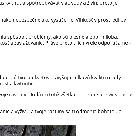
s kvitnutia spotrebovávať viac vody a živín, preto je
vnako nebezpečné ako vysušenie. Vlhkosť v prostredí by
hla spôsobiť problémy, ako sú plesne alebo hniloba.
kosť a zavlažovanie. Práve preto ti ich vrele odporúčame –
podporujú tvorbu kvetov a zvyšujú celkovú kvalitu úrody.
ast a kvitnutie.
voje rastliny. Dodá im totiž všetko potrebné pre vytvorenie
anie a výživu, a tvoje rastliny sa ti odmenia bohatou a