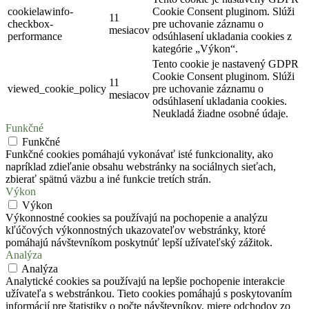
cookielawinfo-
Cookie Consent pluginom. Slúži
11
checkbox-
pre uchovanie záznamu o
mesiacov
performance
odsúhlasení ukladania cookies z
kategórie „Výkon“.
Tento cookie je nastavený GDPR
Cookie Consent pluginom. Slúži
11
viewed_cookie_policy
pre uchovanie záznamu o
mesiacov
odsúhlasení ukladania cookies.
Neukladá žiadne osobné údaje.
Funkčné
Funkčné
Funkčné cookies pomáhajú vykonávať isté funkcionality, ako
napríklad zdieľanie obsahu webstránky na sociálnych sieťach,
zbierať spätnú väzbu a iné funkcie tretích strán.
Výkon
Výkon
Výkonnostné cookies sa používajú na pochopenie a analýzu
kľúčových výkonnostných ukazovateľov webstránky, ktoré
pomáhajú návštevníkom poskytnúť lepší užívateľský zážitok.
Analýza
Analýza
Analytické cookies sa používajú na lepšie pochopenie interakcie
užívateľa s webstránkou. Tieto cookies pomáhajú s poskytovaním
informácií pre štatistiky o počte návštevníkov, miere odchodov zo