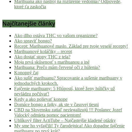
Marihuana ako nástroj na rozšírenie vedomia? Odpovede,
ktoré ťa zaskočia
Najčítanejšie články
Ako dlho ostáva THC vo vašom organizme?
Ako spraviť bongo?
Recept: Marihuanové maslo. Základ pre tvoje veselé recepty!
Marihuanové koláčiky – recept
Ako dostať stopy THC z tela?
Moja prvá skúsenosť s marihuanou a iné
Marihuana: Prečo mám červené oči z húlenia?
Konopný čaj
Ako sušiť marihuanu? Spracovanie a sušenie marihuany v
jednoduchých krokoch.
Fajčenie marihuany: 5 Hlúpostí, ktoré ženy húličky už
nevládzu počúvať!
Kedy a ako polievať konope
Domáce bongo a fajky, ak ste v časovej tiesni
CBD na Slovensku zatiaľ nezlegalizujú !!! Poslanec Jozef
Valocký odmieta pomoc pacientom!
Uhlíkový filter ActiTube – Najčastejšie kladené otázky
My sme ho vyfajčili! Ty čarodejnica! Ako dopadne fajčenie
marihuany po prvý krát?