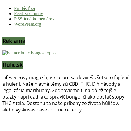
Prihlásiť sa
Feed záznamov
RSS feed komentárov
WordPress.org
Reklama
Húlič.sk
Lifestyleový magazín, v ktorom sa dozvieš všetko o fajčení
a hulení. Naše hlavné témy sú CBD, THC, DIY návody a
legalizácia marihuany. Zodpovieme ti najdôležitejšie
otázky napríklad: ako spraviť bongo, či ako dostať stopy
THC z tela. Dostanú ťa naše príbehy zo života húličov,
alebo vyskúšaš naše chutné recepty.
Prinášame horúce novinky na tieto témy.