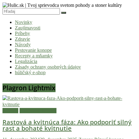
Skip
to
content
Hulic.sk
Novinky
|
Zaujímavosti
Tvoj
Príbehy
Zdravie
sprievodca
Návody
svetom
Pestovanie konope
Recepty a mňamky
pohody
Legalizácia
a
Zásady ochrany osobných údajov
húličský e-shop
stoner
kultúry
Plagron Lightmix
Vitaj
v
komunite,
Návody
Pestovanie konope
kde
Rastová a kvitnúca fáza: Ako podporiť silný
je
rast a bohaté kvitnutie
čas
relatívny.