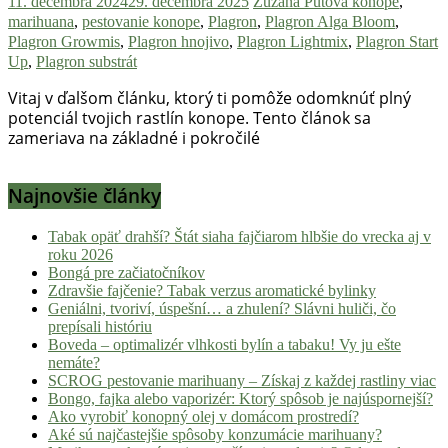
11. decembra 2024
29. decembra 2025
Zuzana Pútová
konope
,
Hulic.sk
marihuana
,
pestovanie konope
,
Plagron
,
Plagron Alga Bloom
,
prináša
Plagron Growmis
,
Plagron hnojivo
,
Plagron Lightmix
,
Plagron Start
čerstvé
Up
,
Plagron substrát
novinky
Vitaj v ďalšom článku, ktorý ti pomôže odomknúť plný
z
potenciál tvojich rastlín konope. Tento článok sa
konopnej
zameriava na základné i pokročilé
scény,
najlepší
chill-
Najnovšie články
out,
stoner
Tabak opäť drahší? Štát siaha fajčiarom hlbšie do vrecka aj v
tipy
roku 2026
Bongá pre začiatočníkov
a
Zdravšie fajčenie? Tabak verzus aromatické bylinky
lifestyle.
Geniálni, tvoriví, úspešní… a zhulení? Slávni huliči, čo
Klikni
prepísali históriu
a
Boveda – optimalizér vlhkosti bylín a tabaku! Vy ju ešte
nemáte?
nalaď
SCROG pestovanie marihuany – Získaj z každej rastliny viac
sa
Bongo, fajka alebo vaporizér: Ktorý spôsob je najúspornejší?
na
Ako vyrobiť konopný olej v domácom prostredí?
pohodu.
Aké sú najčastejšie spôsoby konzumácie marihuany?