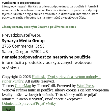
Vyhlásenie o zodpovednosti:
Lifestylový magazín Húlič.sk sa zrieka zodpovednosti za použitie informácií
zverejnených na webovej stránke. Húlič.sk v žiadnom prípade nepodporuje
fajčenie, užívanie drog a ani ich pestovanie, či distribúciu. Informácie, ktoré
poskytuje, slúžia výhradne iba na informačné a vzdelávacie účely.
Zásady ochrany osobných údajov a používania cookies
Prevadzkovateľ webu
Synarya Media Group
2755 Commercial St SE
Salem, Oregon 97302 US
nenesie zodpovednosť za nesprávne použitie
informácií a produktov poskytovaných webovou
stránkou.
Copyright © 2026
Hulic.sk | Tvoj sprievodca svetom pohody a
stoner kultúry
. All rights reserved.
Theme:
ColorMag
by ThemeGrill. Powered by
WordPress
.
Webová stránka hulic.sk používa súbory cookie s cieľom vylepšenia
kvality našich webových stránok. Tieto súbory môžete prijať,
odmietnuť alebo si vybrať, ktoré chcete akceptovať.
Odmietnuť
Spravovať
Prijať všetky