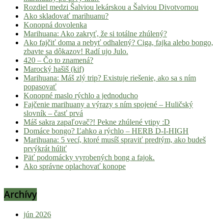
Rozdiel medzi Šalviou lekárskou a Šalviou Divotvornou
Ako skladovať marihuanu?
Konopná dovolenka
Marihuana: Ako zakryť, že si totálne zhúlený?
Ako fajčiť doma a nebyť odhalený? Ciga, fajka alebo bongo,
zbavte sa dôkazov! Radí ujo Julo.
420 – Čo to znamená?
Marocký hašiš (kif)
Marihuana: Máš zlý trip? Existuje riešenie, ako sa s ním
popasovať
Konopné maslo rýchlo a jednoducho
Fajčenie marihuany a výrazy s ním spojené – Huličský
slovník – časť prvá
Máš sakra zapaľovač?! Pekne zhúlené vtipy :D
Domáce bongo? Ľahko a rýchlo – HERB D-I-HIGH
Marihuana: 5 vecí, ktoré musíš spraviť predtým, ako budeš
prvýkrát húliť
Päť podomácky vyrobených bong a fajok.
Ako správne oplachovať konope
Archívy
jún 2026