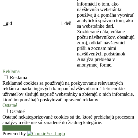
informácií o tom, ako
návštevníci webstránku
používajú a pomáha vytvárať
analytickú správu o tom, ako
_gid
1 deň
sa webstránke darí.
Zozbierané dáta, vrátane
počtu návštevníkov, obsahujú
zdroj, odkiaľ návštevníci
prišli a zoznam nimi
navštívených podstránok.
Analýza prebieha v
anonymnej forme.
Reklama
Reklama
Reklamné cookies sa používajú na poskytovanie relevantných
reklám a marketingových kampaní návštevníkom. Tieto cookies
užívateľov sledujú naprieč webstránky a zbierajú o nich informácie,
ktoré im pomáhajú poskytovať upravené reklamy.
Ostatné
Ostatné
Ostatné nekategorizované cookies sú tie, ktoré prebiehajú procesom
analýzy a ešte nie sú zaradené do žiadnej kategórie.
Uložiť a prijať
Powered by