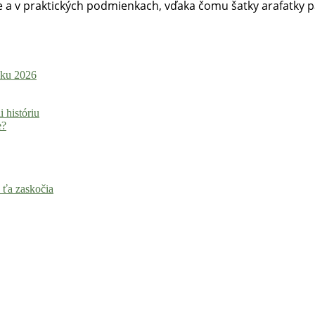
e a v praktických podmienkach, vďaka čomu šatky arafatky p
roku 2026
i históriu
e?
 ťa zaskočia