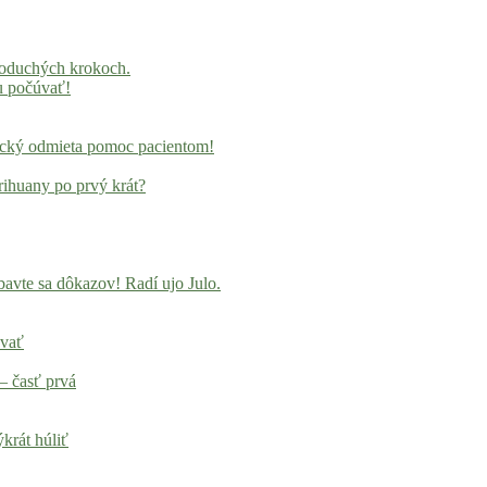
noduchých krokoch.
u počúvať!
locký odmieta pomoc pacientom!
rihuany po prvý krát?
avte sa dôkazov! Radí ujo Julo.
ovať
– časť prvá
krát húliť