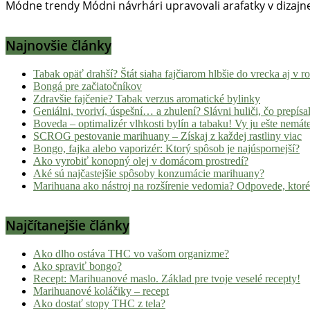
Módne trendy Módni návrhári upravovali arafatky v dizajn
Najnovšie články
Tabak opäť drahší? Štát siaha fajčiarom hlbšie do vrecka aj v 
Bongá pre začiatočníkov
Zdravšie fajčenie? Tabak verzus aromatické bylinky
Geniálni, tvoriví, úspešní… a zhulení? Slávni huliči, čo prepísal
Boveda – optimalizér vlhkosti bylín a tabaku! Vy ju ešte nemát
SCROG pestovanie marihuany – Získaj z každej rastliny viac
Bongo, fajka alebo vaporizér: Ktorý spôsob je najúspornejší?
Ako vyrobiť konopný olej v domácom prostredí?
Aké sú najčastejšie spôsoby konzumácie marihuany?
Marihuana ako nástroj na rozšírenie vedomia? Odpovede, ktoré
Najčítanejšie články
Ako dlho ostáva THC vo vašom organizme?
Ako spraviť bongo?
Recept: Marihuanové maslo. Základ pre tvoje veselé recepty!
Marihuanové koláčiky – recept
Ako dostať stopy THC z tela?