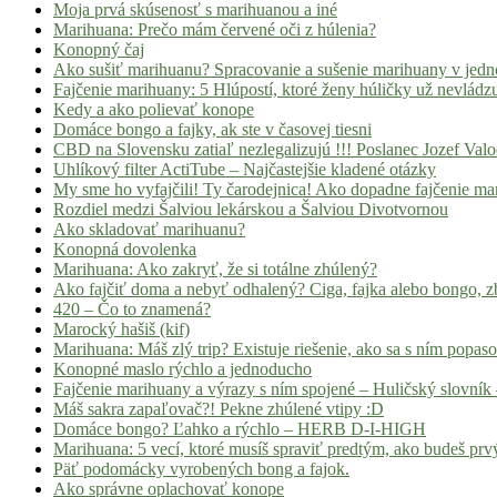
Moja prvá skúsenosť s marihuanou a iné
Marihuana: Prečo mám červené oči z húlenia?
Konopný čaj
Ako sušiť marihuanu? Spracovanie a sušenie marihuany v jed
Fajčenie marihuany: 5 Hlúpostí, ktoré ženy húličky už nevládz
Kedy a ako polievať konope
Domáce bongo a fajky, ak ste v časovej tiesni
CBD na Slovensku zatiaľ nezlegalizujú !!! Poslanec Jozef Va
Uhlíkový filter ActiTube – Najčastejšie kladené otázky
My sme ho vyfajčili! Ty čarodejnica! Ako dopadne fajčenie ma
Rozdiel medzi Šalviou lekárskou a Šalviou Divotvornou
Ako skladovať marihuanu?
Konopná dovolenka
Marihuana: Ako zakryť, že si totálne zhúlený?
Ako fajčiť doma a nebyť odhalený? Ciga, fajka alebo bongo, zb
420 – Čo to znamená?
Marocký hašiš (kif)
Marihuana: Máš zlý trip? Existuje riešenie, ako sa s ním popas
Konopné maslo rýchlo a jednoducho
Fajčenie marihuany a výrazy s ním spojené – Huličský slovník 
Máš sakra zapaľovač?! Pekne zhúlené vtipy :D
Domáce bongo? Ľahko a rýchlo – HERB D-I-HIGH
Marihuana: 5 vecí, ktoré musíš spraviť predtým, ako budeš prvý
Päť podomácky vyrobených bong a fajok.
Ako správne oplachovať konope