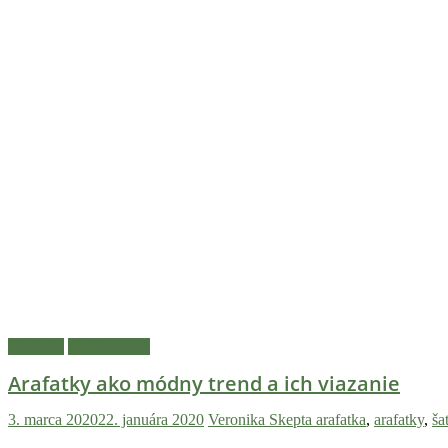
Novinky
Zaujímavosti
Arafatky ako módny trend a ich viazanie
3. marca 2020
22. januára 2020
Veronika Skepta
arafatka
,
arafatky
,
ša