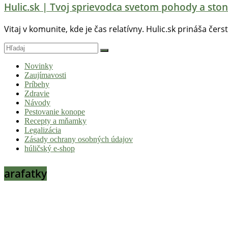
Hulic.sk | Tvoj sprievodca svetom pohody a ston
Vitaj v komunite, kde je čas relatívny. Hulic.sk prináša čers
Novinky
Zaujímavosti
Príbehy
Zdravie
Návody
Pestovanie konope
Recepty a mňamky
Legalizácia
Zásady ochrany osobných údajov
húličský e-shop
arafatky