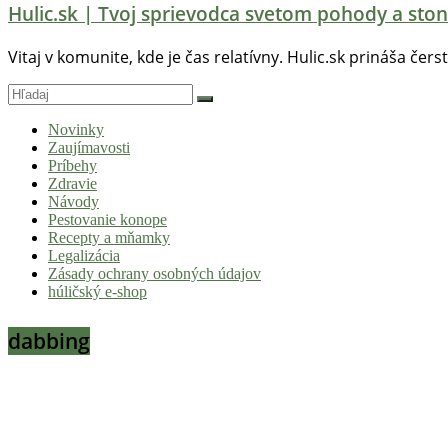
Hulic.sk | Tvoj sprievodca svetom pohody a ston
Vitaj v komunite, kde je čas relatívny. Hulic.sk prináša čers
Novinky
Zaujímavosti
Príbehy
Zdravie
Návody
Pestovanie konope
Recepty a mňamky
Legalizácia
Zásady ochrany osobných údajov
húličský e-shop
dabbing