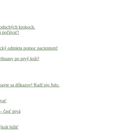
noduchých krokoch.
u počúvať!
locký odmieta pomoc pacientom!
rihuany po prvý krát?
avte sa dôkazov! Radí ujo Julo.
ovať
– časť prvá
krát húliť