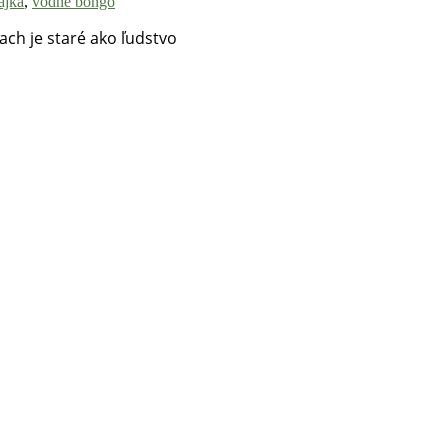
ajka
,
vodné bongo
ch je staré ako ľudstvo