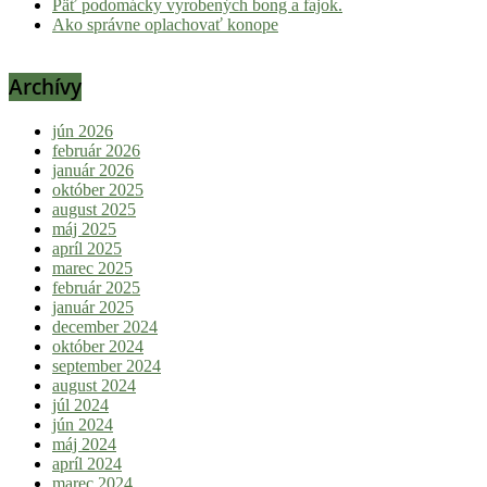
Päť podomácky vyrobených bong a fajok.
Ako správne oplachovať konope
Archívy
jún 2026
február 2026
január 2026
október 2025
august 2025
máj 2025
apríl 2025
marec 2025
február 2025
január 2025
december 2024
október 2024
september 2024
august 2024
júl 2024
jún 2024
máj 2024
apríl 2024
marec 2024