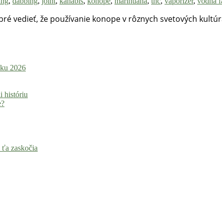
ing
,
dabbing
,
joint
,
kanabis
,
konope
,
marihuana
,
thc
,
vaporizér
,
vodná f
é vedieť, že používanie konope v rôznych svetových kultúra
roku 2026
i históriu
e?
 ťa zaskočia