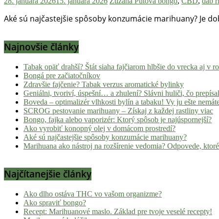
28. januára 2026
15. januára 2026
Zuzana Pútová
bongo
,
CBD
,
dab r
Aké sú najčastejšie spôsoby konzumácie marihuany? Je dobr
Najnovšie články
Tabak opäť drahší? Štát siaha fajčiarom hlbšie do vrecka aj v 
Bongá pre začiatočníkov
Zdravšie fajčenie? Tabak verzus aromatické bylinky
Geniálni, tvoriví, úspešní… a zhulení? Slávni huliči, čo prepísal
Boveda – optimalizér vlhkosti bylín a tabaku! Vy ju ešte nemát
SCROG pestovanie marihuany – Získaj z každej rastliny viac
Bongo, fajka alebo vaporizér: Ktorý spôsob je najúspornejší?
Ako vyrobiť konopný olej v domácom prostredí?
Aké sú najčastejšie spôsoby konzumácie marihuany?
Marihuana ako nástroj na rozšírenie vedomia? Odpovede, ktoré
Najčítanejšie články
Ako dlho ostáva THC vo vašom organizme?
Ako spraviť bongo?
Recept: Marihuanové maslo. Základ pre tvoje veselé recepty!