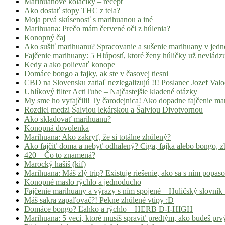
Marihuanové koláčiky – recept
Ako dostať stopy THC z tela?
Moja prvá skúsenosť s marihuanou a iné
Marihuana: Prečo mám červené oči z húlenia?
Konopný čaj
Ako sušiť marihuanu? Spracovanie a sušenie marihuany v jed
Fajčenie marihuany: 5 Hlúpostí, ktoré ženy húličky už nevládz
Kedy a ako polievať konope
Domáce bongo a fajky, ak ste v časovej tiesni
CBD na Slovensku zatiaľ nezlegalizujú !!! Poslanec Jozef Va
Uhlíkový filter ActiTube – Najčastejšie kladené otázky
My sme ho vyfajčili! Ty čarodejnica! Ako dopadne fajčenie ma
Rozdiel medzi Šalviou lekárskou a Šalviou Divotvornou
Ako skladovať marihuanu?
Konopná dovolenka
Marihuana: Ako zakryť, že si totálne zhúlený?
Ako fajčiť doma a nebyť odhalený? Ciga, fajka alebo bongo, zb
420 – Čo to znamená?
Marocký hašiš (kif)
Marihuana: Máš zlý trip? Existuje riešenie, ako sa s ním popas
Konopné maslo rýchlo a jednoducho
Fajčenie marihuany a výrazy s ním spojené – Huličský slovník 
Máš sakra zapaľovač?! Pekne zhúlené vtipy :D
Domáce bongo? Ľahko a rýchlo – HERB D-I-HIGH
Marihuana: 5 vecí, ktoré musíš spraviť predtým, ako budeš prvý