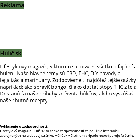
Reklama
Húlič.sk
Lifestyleový magazín, v ktorom sa dozvieš všetko o fajčení a
hulení. Naše hlavné témy sú CBD, THC, DIY návody a
legalizácia marihuany. Zodpovieme ti najdôležitejšie otázky
napríklad: ako spraviť bongo, či ako dostať stopy THC z tela.
Dostanú ťa naše príbehy zo života húličov, alebo vyskúšaš
naše chutné recepty.
Prinášame horúce novinky na tieto témy.
Vyhlásenie o zodpovednosti:
Lifestylový magazín Húlič.sk sa zrieka zodpovednosti za použitie informácií
zverejnených na webovej stránke. Húlič.sk v žiadnom prípade nepodporuje fajčenie,