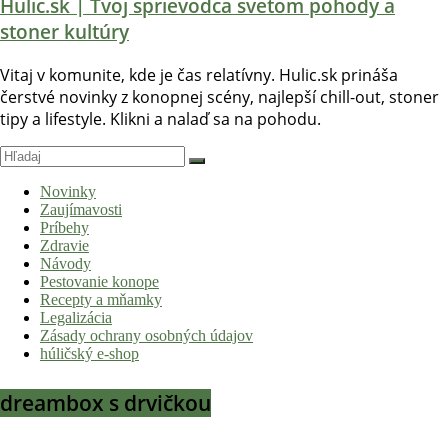
Hulic.sk | Tvoj sprievodca svetom pohody a
stoner kultúry
Vitaj v komunite, kde je čas relatívny. Hulic.sk prináša
čerstvé novinky z konopnej scény, najlepší chill-out, stoner
tipy a lifestyle. Klikni a nalaď sa na pohodu.
Novinky
Zaujímavosti
Príbehy
Zdravie
Návody
Pestovanie konope
Recepty a mňamky
Legalizácia
Zásady ochrany osobných údajov
húličský e-shop
dreambox s drvičkou