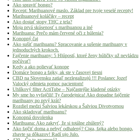
Ako spraviť bongo?
Recept: Marihuanové maslo. Základ pre tvoje veselé recepty!
Marihuanové koláčiky – recept
Ako dostať stopy THC z tela?
Moja prvá skúsenosť s marihuanou a iné
Marihuana: Prečo mám červené oči z húlenia?
Konopný čaj
Ako sušiť marihuanu? Spracovanie a sušenie marihuany v
jednoduchých krokoch.
Fajčenie marihuany: 5 Hlúpostí, ktoré ženy húličky už nevládzu
počúvať!
Kedy a ako polievať konope
Domáce bongo a fajky, ak ste v časovej tiesni
CBD na Slovensku zatiaľ nezlegalizujú !!! Poslanec Jozef
Valocký odmieta pomoc pacientom!
Uhlíkový filter ActiTube – Najčastejšie kladené otázky
My sme ho vyfajčili! Ty čarodejnica! Ako dopadne fajčenie
marihuany po prvý krát?
Rozdiel medzi Šalviou lekárskou a Šalviou Divotvornou
Ako skladovať marihuanu?
Konopná dovolenka
Marihuana: Ako zakryť, že si totálne zhúlený?
Ako fajčiť doma a nebyť odhalený? Ciga, fajka alebo bongo,
zbavte sa dôkazov! Radí ujo Julo.
420 – Čo to znamená?