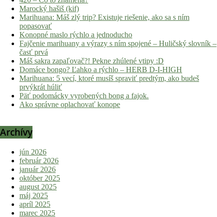
Marocký hašiš (kif)
Marihuana: Máš zlý trip? Existuje riešenie, ako sa s ním
popasovať
Konopné maslo rýchlo a jednoducho
Fajčenie marihuany a výrazy s ním spojené – Huličský slovník –
časť prvá
Máš sakra zapaľovač?! Pekne zhúlené vtipy :D
Domáce bongo? Ľahko a rýchlo – HERB D-I-HIGH
Marihuana: 5 vecí, ktoré musíš spraviť predtým, ako budeš
prvýkrát húliť
Päť podomácky vyrobených bong a fajok.
Ako správne oplachovať konope
Archívy
jún 2026
február 2026
január 2026
október 2025
august 2025
máj 2025
apríl 2025
marec 2025