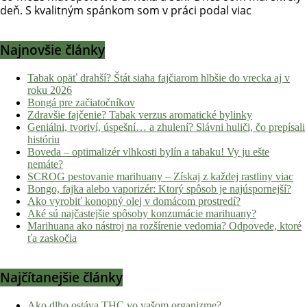
deň. S kvalitným spánkom som v práci podal viac
Najnovšie články
Tabak opäť drahší? Štát siaha fajčiarom hlbšie do vrecka aj v
roku 2026
Bongá pre začiatočníkov
Zdravšie fajčenie? Tabak verzus aromatické bylinky
Geniálni, tvoriví, úspešní… a zhulení? Slávni huliči, čo prepísali
históriu
Boveda – optimalizér vlhkosti bylín a tabaku! Vy ju ešte
nemáte?
SCROG pestovanie marihuany – Získaj z každej rastliny viac
Bongo, fajka alebo vaporizér: Ktorý spôsob je najúspornejší?
Ako vyrobiť konopný olej v domácom prostredí?
Aké sú najčastejšie spôsoby konzumácie marihuany?
Marihuana ako nástroj na rozšírenie vedomia? Odpovede, ktoré
ťa zaskočia
Najčítanejšie články
Ako dlho ostáva THC vo vašom organizme?