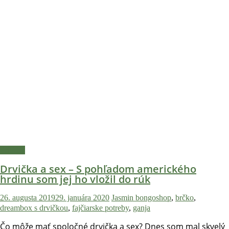
Príbehy
Drvička a sex – S pohľadom amerického
hrdinu som jej ho vložil do rúk
26. augusta 2019
29. januára 2020
Jasmin
bongoshop
,
brčko
,
dreambox s drvičkou
,
fajčiarske potreby
,
ganja
Čo môže mať spoločné drvička a sex? Dnes som mal skvelý