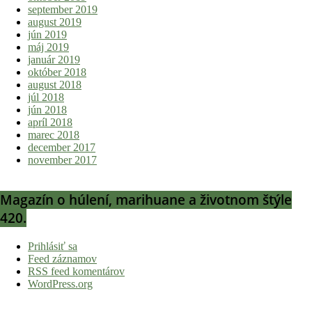
september 2019
august 2019
jún 2019
máj 2019
január 2019
október 2018
august 2018
júl 2018
jún 2018
apríl 2018
marec 2018
december 2017
november 2017
Magazín o húlení, marihuane a životnom štýle
420.
Prihlásiť sa
Feed záznamov
RSS feed komentárov
WordPress.org