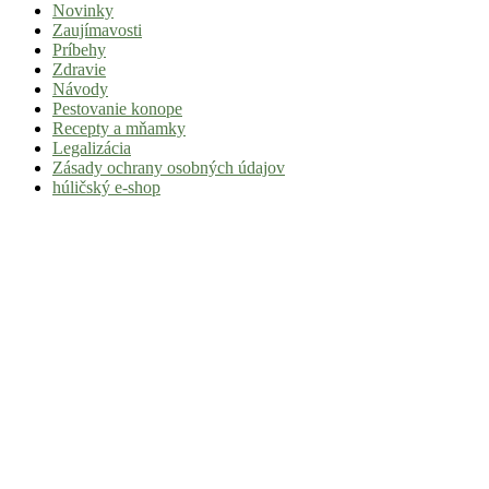
Novinky
|
Zaujímavosti
Tvoj
Príbehy
Zdravie
sprievodca
Návody
svetom
Pestovanie konope
Recepty a mňamky
pohody
Legalizácia
a
Zásady ochrany osobných údajov
húličský e-shop
stoner
kultúry
Vitaj
v
komunite,
kde
je
čas
relatívny.
Hulic.sk
prináša
čerstvé