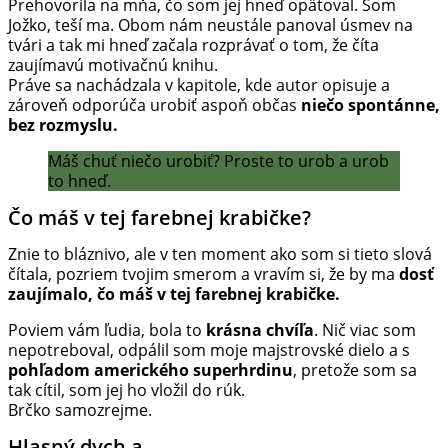
Prehovorila na mňa, čo som jej hneď opätoval. Som
Jožko, teší ma. Obom nám neustále panoval úsmev na
tvári a tak mi hneď začala rozprávať o tom, že číta
zaujímavú motivačnú knihu.
Práve sa nachádzala v kapitole, kde autor opisuje a
zároveň odporúča urobiť aspoň občas
niečo spontánne,
bez rozmyslu.
Máš chuť niečo urobiť? Proste to urob a urob
to hneď.
Čo máš v tej farebnej krabičke?
Znie to bláznivo, ale v ten moment ako som si tieto slová
čítala, pozriem tvojim smerom a vravím si, že by ma
dosť
zaujímalo, čo máš v tej farebnej krabičke.
Poviem vám ľudia, bola to
krásna chvíľa
. Nič viac som
nepotreboval, odpálil som moje majstrovské dielo a s
pohľadom amerického superhrdinu
, pretože som sa
tak cítil, som jej ho vložil do rúk.
Brčko samozrejme.
Hlasný dych a…