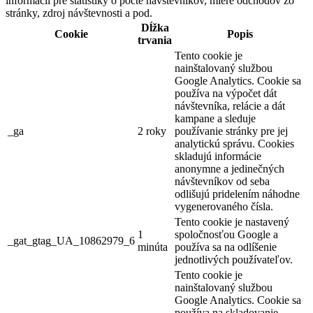
informácií pre štatistiky o počte návštevníkov, miere odchodov zo
stránky, zdroj návštevnosti a pod.
Dĺžka
Cookie
Popis
trvania
Tento cookie je
nainštalovaný službou
Google Analytics. Cookie sa
používa na výpočet dát
návštevníka, relácie a dát
kampane a sleduje
_ga
2 roky
používanie stránky pre jej
analytickú správu. Cookies
skladujú informácie
anonymne a jedinečných
návštevníkov od seba
odlišujú pridelením náhodne
vygenerovaného čísla.
Tento cookie je nastavený
1
spoločnosťou Google a
_gat_gtag_UA_10862979_6
minúta
používa sa na odlíšenie
jednotlivých používateľov.
Tento cookie je
nainštalovaný službou
Google Analytics. Cookie sa
používa na skladovanie