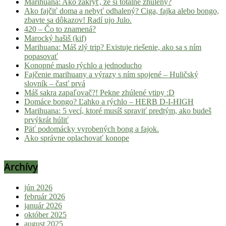
Marihuana: Ako zakryť, že si totálne zhúlený?
Ako fajčiť doma a nebyť odhalený? Ciga, fajka alebo bongo,
zbavte sa dôkazov! Radí ujo Julo.
420 – Čo to znamená?
Marocký hašiš (kif)
Marihuana: Máš zlý trip? Existuje riešenie, ako sa s ním
popasovať
Konopné maslo rýchlo a jednoducho
Fajčenie marihuany a výrazy s ním spojené – Huličský
slovník – časť prvá
Máš sakra zapaľovač?! Pekne zhúlené vtipy :D
Domáce bongo? Ľahko a rýchlo – HERB D-I-HIGH
Marihuana: 5 vecí, ktoré musíš spraviť predtým, ako budeš
prvýkrát húliť
Päť podomácky vyrobených bong a fajok.
Ako správne oplachovať konope
Archívy
jún 2026
február 2026
január 2026
október 2025
august 2025