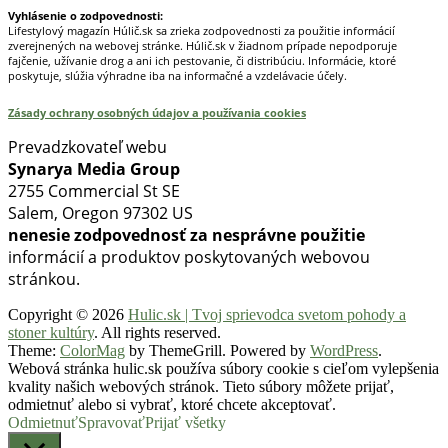
Vyhlásenie o zodpovednosti:
Lifestylový magazín Húlič.sk sa zrieka zodpovednosti za použitie informácií
zverejnených na webovej stránke. Húlič.sk v žiadnom prípade nepodporuje
fajčenie, užívanie drog a ani ich pestovanie, či distribúciu. Informácie, ktoré
poskytuje, slúžia výhradne iba na informačné a vzdelávacie účely.
Zásady ochrany osobných údajov a používania cookies
Prevadzkovateľ webu
Synarya Media Group
2755 Commercial St SE
Salem, Oregon 97302 US
nenesie zodpovednosť za nesprávne použitie
informácií a produktov poskytovaných webovou
stránkou.
Copyright © 2026
Hulic.sk | Tvoj sprievodca svetom pohody a
stoner kultúry
. All rights reserved.
Theme:
ColorMag
by ThemeGrill. Powered by
WordPress
.
Webová stránka hulic.sk používa súbory cookie s cieľom vylepšenia
kvality našich webových stránok. Tieto súbory môžete prijať,
odmietnuť alebo si vybrať, ktoré chcete akceptovať.
Odmietnuť
Spravovať
Prijať všetky