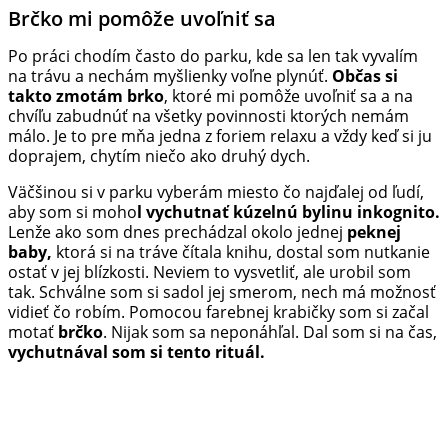
Brčko mi pomôže uvoľniť sa
Po práci chodím často do parku, kde sa len tak vyvalím
na trávu a nechám myšlienky voľne plynúť.
Občas si
takto zmotám brko
, ktoré mi pomôže uvoľniť sa a na
chvíľu zabudnúť na všetky povinnosti ktorých nemám
málo. Je to pre mňa jedna z foriem relaxu a vždy keď si ju
doprajem, chytím niečo ako druhý dych.
Väčšinou si v parku vyberám miesto čo najďalej od ľudí,
aby som si moho
l vychutnať kúzelnú bylinu inkognito.
Lenže ako som dnes prechádzal okolo jednej
peknej
baby,
ktorá si na tráve čítala knihu, dostal som nutkanie
ostať v jej blízkosti. Neviem to vysvetliť, ale urobil som
tak. Schválne som si sadol jej smerom, nech má možnosť
vidieť čo robím. Pomocou farebnej krabičky som si začal
motať
brčko
. Nijak som sa neponáhľal. Dal som si na čas,
vychutnával som si tento rituál.