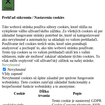
Close
Prehľad súkromia / Nastavenia cookies
Táto webová stránka používa súbory cookies, ktoré slúžia na
vylepšenie vášho užívateľského zážitku. Zo všetkých cookies sú pre
základné fungovanie stránky potrebné tie, ktoré sú kategorizované
ako nevyhnutné a automaticky sa ukladajú vo vašom prehliadači.
Používame tiež cookies tretích strán, ktoré nám pomáhajú
analyzovať a pochopiť to, ako túto webovú stránku používate.
Tento typ cookies sa vo vašom prehliadači uloží len s vašim
súhlasom, máte ale možnosť zakázať ukladanie týchto cookies. To
však môže ovplyvniť váš užívateľský zážitok na našej stránke.
Nevyhnutné
Nevyhnutné
Vždy zapnuté
Nevyhnutné cookies sú úplne zásadné pre správne fungovanie
webstránky. Tieto cookies zaisťujú základné funkcionality a
bezpečnostné funkcie webstránky a to anonymne.
Dĺžka
Cookie
Popis
trvania
Tento cookie je nastavený GDPR
cookielawinfo-
Cookie Consent pluginom. Slúži