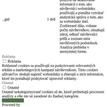
informácií o tom, ako
návštevníci webstránku
používajú a pomáha vytvárať
analytickú správu o tom, ako
_gid
1 deň
sa webstránke darí.
Zozbierané dáta, vrátane
počtu návštevníkov, obsahujú
zdroj, odkiaľ návštevníci
prišli a zoznam nimi
navštívených podstránok.
Analýza prebieha v
anonymnej forme.
Reklama
Reklama
Reklamné cookies sa používajú na poskytovanie relevantných
reklám a marketingových kampaní návštevníkom. Tieto cookies
užívateľov sledujú naprieč webstránky a zbierajú o nich informácie,
ktoré im pomáhajú poskytovať upravené reklamy.
Ostatné
Ostatné
Ostatné nekategorizované cookies sú tie, ktoré prebiehajú procesom
analýzy a ešte nie sú zaradené do žiadnej kategórie.
Uložiť a prijať
Powered by