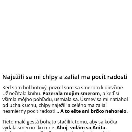
Naježili sa mi chlpy a zalial ma pocit radosti
Keď som bol hotový, pozrel som sa smerom k dievčine.
Už nečítala knihu.
Pozerala mojim smerom,
a keď si
všimla môjho pohľadu, usmiala sa. Úsmev sa mi natiahol
od ucha k uchu, chlpy naježili a celého ma zalial
nesmierny pocit radosti…
A to ešte ani brčko nehorelo.
Tieto malé gestá bohato stačili k tomu, aby sa kočka
vydala smerom ku mne.
Ahoj, volám sa Anita.