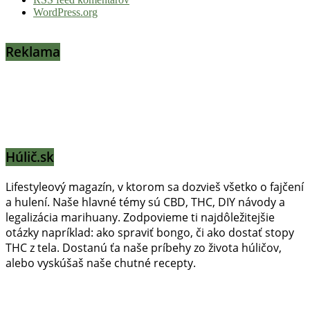
WordPress.org
Reklama
Húlič.sk
Lifestyleový magazín, v ktorom sa dozvieš všetko o fajčení
a hulení. Naše hlavné témy sú CBD, THC, DIY návody a
legalizácia marihuany. Zodpovieme ti najdôležitejšie
otázky napríklad: ako spraviť bongo, či ako dostať stopy
THC z tela. Dostanú ťa naše príbehy zo života húličov,
alebo vyskúšaš naše chutné recepty.
Prinášame horúce novinky na tieto témy.