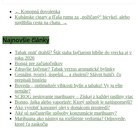
←
Konopná dovolenka
Kubánske cigary a fľaša rumu za „požičaný“ bicykel, alebo
najdlhšia cesta na chatu.
→
Najnovšie články
Tabak opäť drahší? Štát siaha fajčiarom hlbšie do vrecka aj v
roku 2026
Bongá pre začiatočníkov
Zdravšie fajčenie? Tabak verzus aromatické bylinky
Geniálni, tvoriví, úspešní… a zhulení? Slávni huliči, čo
prepísali históriu
Boveda – optimalizér vlhkosti bylín a tabaku! Vy ju ešte
nemáte?
SCROG pestovanie marihuany – Získaj z každej rastliny viac
Bongo, fajka alebo vaporizér: Ktorý spôsob je najúspornejší?
Ako vyrobiť konopný olej v domácom prostredí?
Aké sú najčastejšie spôsoby konzumácie marihuany?
Marihuana ako nástroj na rozšírenie vedomia? Odpovede,
ktoré ťa zaskočia