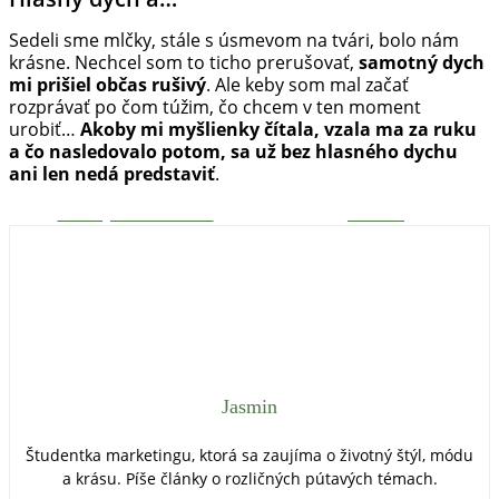
Sedeli sme mlčky, stále s úsmevom na tvári, bolo nám
krásne. Nechcel som to ticho prerušovať,
samotný dych
mi prišiel občas rušivý
. Ale keby som mal začať
rozprávať po čom túžim, čo chcem v ten moment
urobiť…
Akoby mi myšlienky čítala, vzala ma za ruku
a čo nasledovalo potom, sa už bez hlasného dychu
ani len nedá predstaviť
.
Zdieľaj na Facebooku
Tweetni
Jasmin
Študentka marketingu, ktorá sa zaujíma o životný štýl, módu
a krásu. Píše články o rozličných pútavých témach.