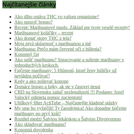
Najčítanejšie články
Ako dlho ostáva THC vo vašom organizme?
Ako spraviť bongo?
Recept: Marihuanové maslo. Základ pre tvoje veselé recepty!
Marihuanové koláčiky – recept
Ako dostať stopy THC z tela?
Moja prvá skúsenosť s marihuanou a iné
Marihuana: Prečo mám červené oči z húlenia?
Konopný čaj
Ako sušiť marihuanu? Spracovanie a sušenie marihuany v
jednoduchých krokoch.
Fajčenie marihuany: 5 Hlúpostí, ktoré ženy húličky už
nevládzu počúvať!
Kedy a ako polievať konope
Domáce bongo a fajky, ak ste v časovej tiesni
CBD na Slovensku zatiaľ nezlegalizujú !!! Poslanec Jozef
Valocký odmieta pomoc pacientom!
Uhlíkový filter ActiTube – Najčastejšie kladené otázky
My sme ho vyfajčili! Ty čarodejnica! Ako dopadne fajčenie
marihuany po prvý krát?
Rozdiel medzi Šalviou lekárskou a Šalviou Divotvornou
Ako skladovať marihuanu?
Konopná dovolenka