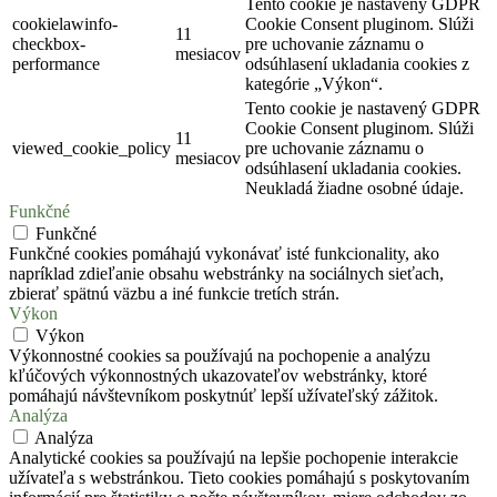
Tento cookie je nastavený GDPR
cookielawinfo-
Cookie Consent pluginom. Slúži
11
checkbox-
pre uchovanie záznamu o
mesiacov
performance
odsúhlasení ukladania cookies z
kategórie „Výkon“.
Tento cookie je nastavený GDPR
Cookie Consent pluginom. Slúži
11
viewed_cookie_policy
pre uchovanie záznamu o
mesiacov
odsúhlasení ukladania cookies.
Neukladá žiadne osobné údaje.
Funkčné
Funkčné
Funkčné cookies pomáhajú vykonávať isté funkcionality, ako
napríklad zdieľanie obsahu webstránky na sociálnych sieťach,
zbierať spätnú väzbu a iné funkcie tretích strán.
Výkon
Výkon
Výkonnostné cookies sa používajú na pochopenie a analýzu
kľúčových výkonnostných ukazovateľov webstránky, ktoré
pomáhajú návštevníkom poskytnúť lepší užívateľský zážitok.
Analýza
Analýza
Analytické cookies sa používajú na lepšie pochopenie interakcie
užívateľa s webstránkou. Tieto cookies pomáhajú s poskytovaním