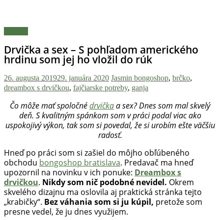
novinky
z
konopnej
Príbehy
scény,
Drvička a sex – S pohľadom amerického
najlepší
hrdinu som jej ho vložil do rúk
chill-
out,
26. augusta 2019
29. januára 2020
Jasmin
bongoshop
,
brčko
,
stoner
dreambox s drvičkou
,
fajčiarske potreby
,
ganja
tipy
Čo môže mať spoločné
drvička
a sex? Dnes som mal skvelý
a
deň. S kvalitným spánkom som v práci podal viac ako
lifestyle.
uspokojivý výkon, tak som si povedal, že si urobím ešte väčšiu
Klikni
radosť.
a
nalaď
Hneď po práci som si zašiel do môjho obľúbeného
sa
obchodu
bongoshop bratislava
. Predavač ma hneď
na
upozornil na novinku v ich ponuke:
Dreambox s
pohodu.
drvičkou
.
Nikdy som nič podobné nevidel.
Okrem
skvelého dizajnu ma oslovila aj praktická stránka tejto
„krabičky“.
Bez váhania som si ju kúpil,
pretože som
presne vedel, že ju dnes využijem.