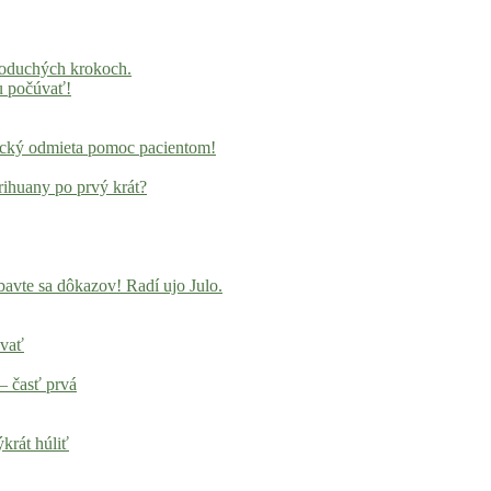
noduchých krokoch.
u počúvať!
locký odmieta pomoc pacientom!
rihuany po prvý krát?
avte sa dôkazov! Radí ujo Julo.
ovať
– časť prvá
krát húliť