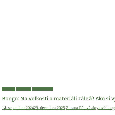
Návody
Recenzie
Zaujímavosti
Bongo: Na veľkosti a materiáli záleží! Ako si 
14. septembra 2024
29. decembra 2025
Zuzana Pútová
akrylové bong