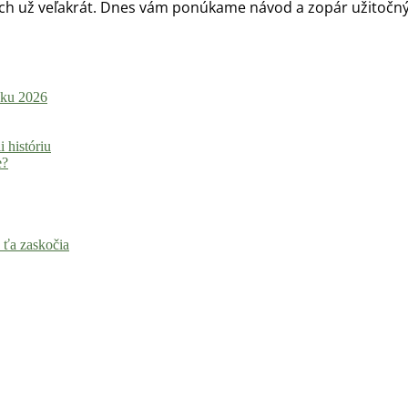
ch už veľakrát. Dnes vám ponúkame návod a zopár užitočný
roku 2026
i históriu
e?
 ťa zaskočia