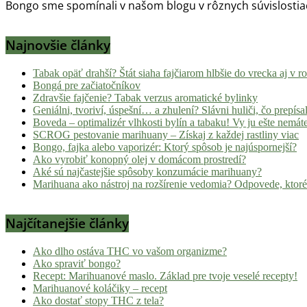
Bongo sme spomínali v našom blogu v rôznych súvislostia
Najnovšie články
Tabak opäť drahší? Štát siaha fajčiarom hlbšie do vrecka aj v 
Bongá pre začiatočníkov
Zdravšie fajčenie? Tabak verzus aromatické bylinky
Geniálni, tvoriví, úspešní… a zhulení? Slávni huliči, čo prepísal
Boveda – optimalizér vlhkosti bylín a tabaku! Vy ju ešte nemát
SCROG pestovanie marihuany – Získaj z každej rastliny viac
Bongo, fajka alebo vaporizér: Ktorý spôsob je najúspornejší?
Ako vyrobiť konopný olej v domácom prostredí?
Aké sú najčastejšie spôsoby konzumácie marihuany?
Marihuana ako nástroj na rozšírenie vedomia? Odpovede, ktoré
Najčítanejšie články
Ako dlho ostáva THC vo vašom organizme?
Ako spraviť bongo?
Recept: Marihuanové maslo. Základ pre tvoje veselé recepty!
Marihuanové koláčiky – recept
Ako dostať stopy THC z tela?