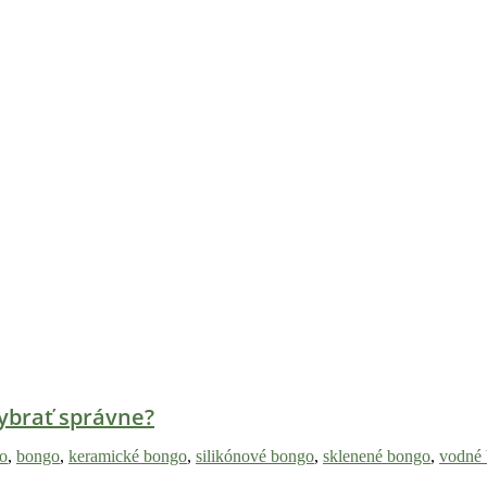
vybrať správne?
o
,
bongo
,
keramické bongo
,
silikónové bongo
,
sklenené bongo
,
vodné