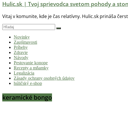
Hulic.sk | Tvoj sprievodca svetom pohody a ston
Vitaj v komunite, kde je čas relatívny. Hulic.sk prináša čers
Novinky
Zaujímavosti
Príbehy
Zdravie
Návody
Pestovanie konope
Recepty a mňamky
Legalizácia
Zásady ochrany osobných údajov
húličský e-shop
keramické bongo