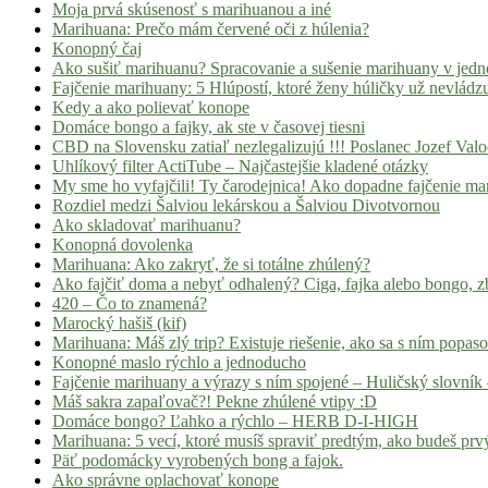
Moja prvá skúsenosť s marihuanou a iné
Marihuana: Prečo mám červené oči z húlenia?
Konopný čaj
Ako sušiť marihuanu? Spracovanie a sušenie marihuany v jed
Fajčenie marihuany: 5 Hlúpostí, ktoré ženy húličky už nevládz
Kedy a ako polievať konope
Domáce bongo a fajky, ak ste v časovej tiesni
CBD na Slovensku zatiaľ nezlegalizujú !!! Poslanec Jozef Va
Uhlíkový filter ActiTube – Najčastejšie kladené otázky
My sme ho vyfajčili! Ty čarodejnica! Ako dopadne fajčenie ma
Rozdiel medzi Šalviou lekárskou a Šalviou Divotvornou
Ako skladovať marihuanu?
Konopná dovolenka
Marihuana: Ako zakryť, že si totálne zhúlený?
Ako fajčiť doma a nebyť odhalený? Ciga, fajka alebo bongo, zb
420 – Čo to znamená?
Marocký hašiš (kif)
Marihuana: Máš zlý trip? Existuje riešenie, ako sa s ním popas
Konopné maslo rýchlo a jednoducho
Fajčenie marihuany a výrazy s ním spojené – Huličský slovník 
Máš sakra zapaľovač?! Pekne zhúlené vtipy :D
Domáce bongo? Ľahko a rýchlo – HERB D-I-HIGH
Marihuana: 5 vecí, ktoré musíš spraviť predtým, ako budeš prvý
Päť podomácky vyrobených bong a fajok.
Ako správne oplachovať konope