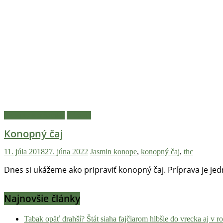
Recepty a mňamky
Zdravie
Konopný čaj
11. júla 2018
27. júna 2022
Jasmin
konope
,
konopný čaj
,
thc
Dnes si ukážeme ako pripraviť konopný čaj. Príprava je je
Najnovšie články
Tabak opäť drahší? Štát siaha fajčiarom hlbšie do vrecka aj v 