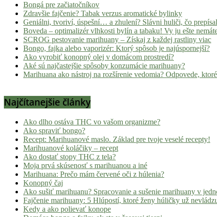
Bongá pre začiatočníkov
Zdravšie fajčenie? Tabak verzus aromatické bylinky
Geniálni, tvoriví, úspešní… a zhulení? Slávni huliči, čo prepísal
Boveda – optimalizér vlhkosti bylín a tabaku! Vy ju ešte nemát
SCROG pestovanie marihuany – Získaj z každej rastliny viac
Bongo, fajka alebo vaporizér: Ktorý spôsob je najúspornejší?
Ako vyrobiť konopný olej v domácom prostredí?
Aké sú najčastejšie spôsoby konzumácie marihuany?
Marihuana ako nástroj na rozšírenie vedomia? Odpovede, ktoré
Najčítanejšie články
Ako dlho ostáva THC vo vašom organizme?
Ako spraviť bongo?
Recept: Marihuanové maslo. Základ pre tvoje veselé recepty!
Marihuanové koláčiky – recept
Ako dostať stopy THC z tela?
Moja prvá skúsenosť s marihuanou a iné
Marihuana: Prečo mám červené oči z húlenia?
Konopný čaj
Ako sušiť marihuanu? Spracovanie a sušenie marihuany v jed
Fajčenie marihuany: 5 Hlúpostí, ktoré ženy húličky už nevládz
Kedy a ako polievať konope