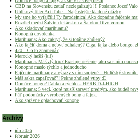
Domáce bongo a fajky, ak ste v časovej tiesni
CBD na Slovensku zatiaľ nezlegalizujú !!! Poslanec Jozef Va
Uhlíkový filter ActiTube – Najčastejšie kladené otázky
My sme ho vyfajčili! Ty čarodejnica! Ako dopadne fajčenie ma
Rozdiel medzi Šalviou lekárskou a Šalviou Divotvornou
Ako skladovať marihuanu?
Konopná dovolenka
Marihuana: Ako zakryť, že si totálne zhúlený?
Ako fajčiť doma a nebyť odhalený? Ciga, fajka alebo bongo, zb
420 – Čo to znamená?
Marocký hašiš (kif)
Marihuana: Máš zlý trip? Existuje riešenie, ako sa s ním popas
Konopné maslo rýchlo a jednoducho
Fajčenie marihuany a výrazy s ním spojené – Huličský slovník 
Máš sakra zapaľovač?! Pekne zhúlené vtipy :D
Domáce bongo? Ľahko a rýchlo – HERB D-I-HIGH
Marihuana: 5 vecí, ktoré musíš spraviť predtým, ako budeš prvý
Päť podomácky vyrobených bong a fajok.
Ako správne oplachovať konope
Archívy
jún 2026
február 2026