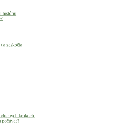
i históriu
e?
 ťa zaskočia
noduchých krokoch.
u počúvať!