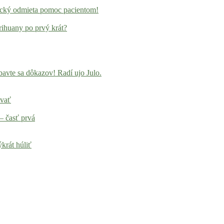
locký odmieta pomoc pacientom!
rihuany po prvý krát?
avte sa dôkazov! Radí ujo Julo.
ovať
– časť prvá
krát húliť