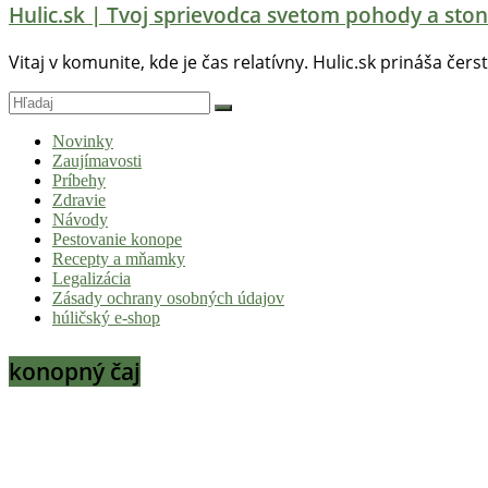
Hulic.sk | Tvoj sprievodca svetom pohody a ston
Vitaj v komunite, kde je čas relatívny. Hulic.sk prináša čers
Novinky
Zaujímavosti
Príbehy
Zdravie
Návody
Pestovanie konope
Recepty a mňamky
Legalizácia
Zásady ochrany osobných údajov
húličský e-shop
konopný čaj