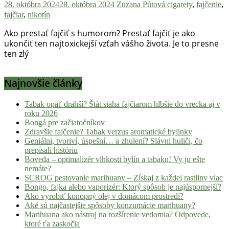
28. októbra 2024
28. októbra 2024
Zuzana Pútová
cigarety
,
fajčenie
,
fajčiar
,
nikotín
Ako prestať fajčiť s humorom? Prestať fajčiť je ako
ukončiť ten najtoxickejší vzťah vášho života. Je to presne
ten zlý
Najnovšie články
Tabak opäť drahší? Štát siaha fajčiarom hlbšie do vrecka aj v
roku 2026
Bongá pre začiatočníkov
Zdravšie fajčenie? Tabak verzus aromatické bylinky
Geniálni, tvoriví, úspešní… a zhulení? Slávni huliči, čo
prepísali históriu
Boveda – optimalizér vlhkosti bylín a tabaku! Vy ju ešte
nemáte?
SCROG pestovanie marihuany – Získaj z každej rastliny viac
Bongo, fajka alebo vaporizér: Ktorý spôsob je najúspornejší?
Ako vyrobiť konopný olej v domácom prostredí?
Aké sú najčastejšie spôsoby konzumácie marihuany?
Marihuana ako nástroj na rozšírenie vedomia? Odpovede,
ktoré ťa zaskočia