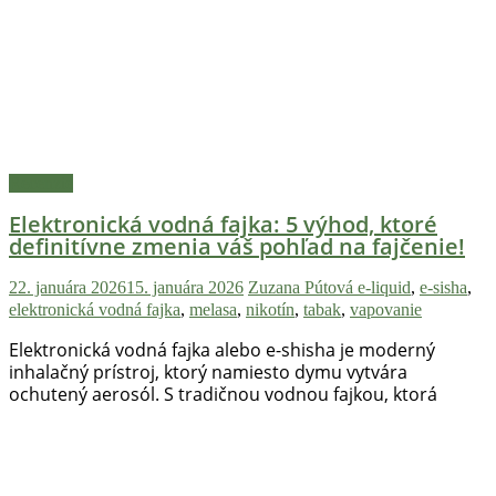
Recenzie
Elektronická vodná fajka: 5 výhod, ktoré
definitívne zmenia váš pohľad na fajčenie!
22. januára 2026
15. januára 2026
Zuzana Pútová
e-liquid
,
e-sisha
,
elektronická vodná fajka
,
melasa
,
nikotín
,
tabak
,
vapovanie
Elektronická vodná fajka alebo e-shisha je moderný
inhalačný prístroj, ktorý namiesto dymu vytvára
ochutený aerosól. S tradičnou vodnou fajkou, ktorá