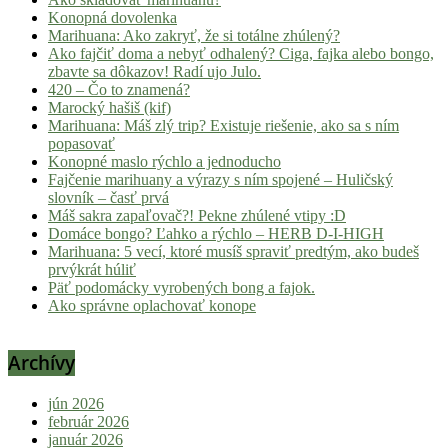
Konopná dovolenka
Marihuana: Ako zakryť, že si totálne zhúlený?
Ako fajčiť doma a nebyť odhalený? Ciga, fajka alebo bongo,
zbavte sa dôkazov! Radí ujo Julo.
420 – Čo to znamená?
Marocký hašiš (kif)
Marihuana: Máš zlý trip? Existuje riešenie, ako sa s ním
popasovať
Konopné maslo rýchlo a jednoducho
Fajčenie marihuany a výrazy s ním spojené – Huličský
slovník – časť prvá
Máš sakra zapaľovač?! Pekne zhúlené vtipy :D
Domáce bongo? Ľahko a rýchlo – HERB D-I-HIGH
Marihuana: 5 vecí, ktoré musíš spraviť predtým, ako budeš
prvýkrát húliť
Päť podomácky vyrobených bong a fajok.
Ako správne oplachovať konope
Archívy
jún 2026
február 2026
január 2026