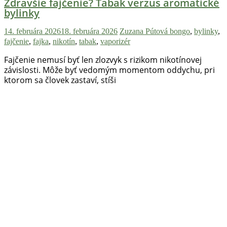
Zdravšie fajčenie? Tabak verzus aromatické
bylinky
14. februára 2026
18. februára 2026
Zuzana Pútová
bongo
,
bylinky
,
fajčenie
,
fajka
,
nikotín
,
tabak
,
vaporizér
Fajčenie nemusí byť len zlozvyk s rizikom nikotínovej
závislosti. Môže byť vedomým momentom oddychu, pri
ktorom sa človek zastaví, stíši