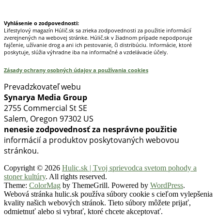
Prinášame horúce novinky na tieto témy.
Vyhlásenie o zodpovednosti:
Lifestylový magazín Húlič.sk sa zrieka zodpovednosti za použitie informácií
zverejnených na webovej stránke. Húlič.sk v žiadnom prípade nepodporuje
fajčenie, užívanie drog a ani ich pestovanie, či distribúciu. Informácie, ktoré
poskytuje, slúžia výhradne iba na informačné a vzdelávacie účely.
Zásady ochrany osobných údajov a používania cookies
Prevadzkovateľ webu
Synarya Media Group
2755 Commercial St SE
Salem, Oregon 97302 US
nenesie zodpovednosť za nesprávne použitie
informácií a produktov poskytovaných webovou
stránkou.
Copyright © 2026
Hulic.sk | Tvoj sprievodca svetom pohody a
stoner kultúry
. All rights reserved.
Theme:
ColorMag
by ThemeGrill. Powered by
WordPress
.
Webová stránka hulic.sk používa súbory cookie s cieľom vylepšenia
kvality našich webových stránok. Tieto súbory môžete prijať,
odmietnuť alebo si vybrať, ktoré chcete akceptovať.