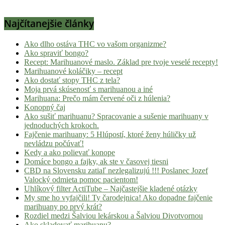
Najčítanejšie články
Ako dlho ostáva THC vo vašom organizme?
Ako spraviť bongo?
Recept: Marihuanové maslo. Základ pre tvoje veselé recepty!
Marihuanové koláčiky – recept
Ako dostať stopy THC z tela?
Moja prvá skúsenosť s marihuanou a iné
Marihuana: Prečo mám červené oči z húlenia?
Konopný čaj
Ako sušiť marihuanu? Spracovanie a sušenie marihuany v
jednoduchých krokoch.
Fajčenie marihuany: 5 Hlúpostí, ktoré ženy húličky už
nevládzu počúvať!
Kedy a ako polievať konope
Domáce bongo a fajky, ak ste v časovej tiesni
CBD na Slovensku zatiaľ nezlegalizujú !!! Poslanec Jozef
Valocký odmieta pomoc pacientom!
Uhlíkový filter ActiTube – Najčastejšie kladené otázky
My sme ho vyfajčili! Ty čarodejnica! Ako dopadne fajčenie
marihuany po prvý krát?
Rozdiel medzi Šalviou lekárskou a Šalviou Divotvornou
Ako skladovať marihuanu?