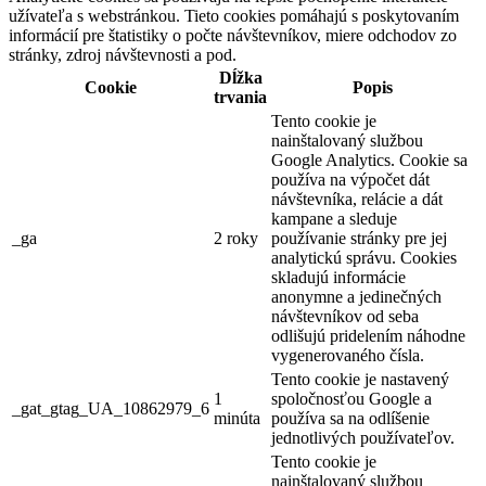
užívateľa s webstránkou. Tieto cookies pomáhajú s poskytovaním
informácií pre štatistiky o počte návštevníkov, miere odchodov zo
stránky, zdroj návštevnosti a pod.
Dĺžka
Cookie
Popis
trvania
Tento cookie je
nainštalovaný službou
Google Analytics. Cookie sa
používa na výpočet dát
návštevníka, relácie a dát
kampane a sleduje
_ga
2 roky
používanie stránky pre jej
analytickú správu. Cookies
skladujú informácie
anonymne a jedinečných
návštevníkov od seba
odlišujú pridelením náhodne
vygenerovaného čísla.
Tento cookie je nastavený
1
spoločnosťou Google a
_gat_gtag_UA_10862979_6
minúta
používa sa na odlíšenie
jednotlivých používateľov.
Tento cookie je
nainštalovaný službou