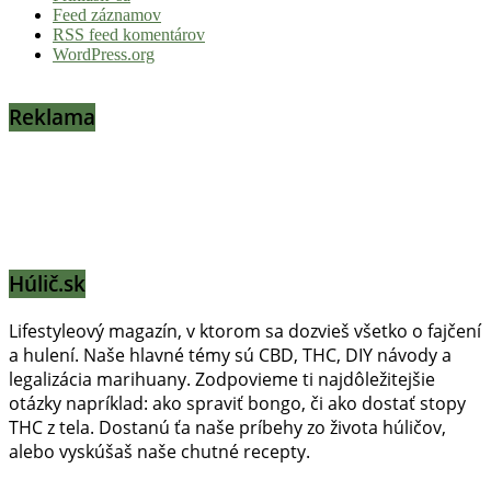
Feed záznamov
RSS feed komentárov
WordPress.org
Reklama
Húlič.sk
Lifestyleový magazín, v ktorom sa dozvieš všetko o fajčení
a hulení. Naše hlavné témy sú CBD, THC, DIY návody a
legalizácia marihuany. Zodpovieme ti najdôležitejšie
otázky napríklad: ako spraviť bongo, či ako dostať stopy
THC z tela. Dostanú ťa naše príbehy zo života húličov,
alebo vyskúšaš naše chutné recepty.