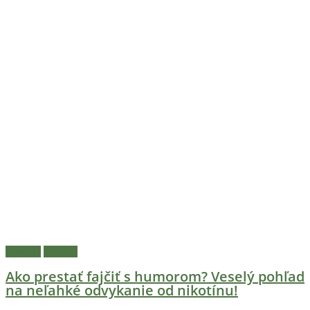
Návody
Zdravie
Ako prestať fajčiť s humorom? Veselý pohľad
na neľahké odvykanie od nikotínu!