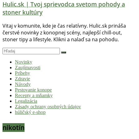
Hulic.sk | Tvoj sprievodca svetom pohody a
stoner kultúry
Vitaj v komunite, kde je čas relatívny. Hulic.sk prináša
čerstvé novinky z konopnej scény, najlepší chill-out,
stoner tipy a lifestyle. Klikni a nalaď sa na pohodu.
Novinky
Zaujímavosti
Príbehy
Zdravie
Návody
Pestovanie konope
Recepty a mňamky
Legalizácia
Zásady ochrany osobných údajov
húličský e-shop
nikotín