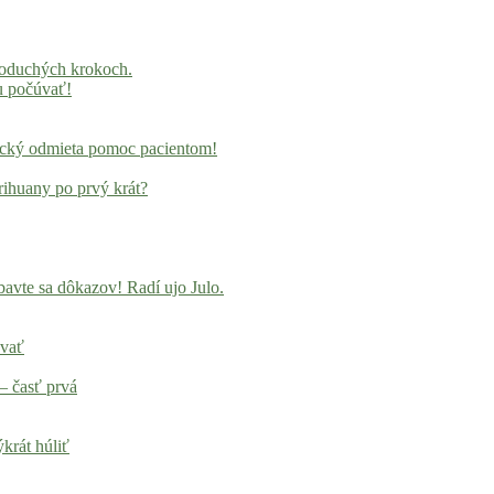
noduchých krokoch.
u počúvať!
locký odmieta pomoc pacientom!
rihuany po prvý krát?
avte sa dôkazov! Radí ujo Julo.
ovať
– časť prvá
krát húliť