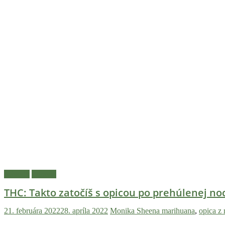
Návody
Zdravie
THC: Takto zatočíš s opicou po prehúlenej noc
21. februára 2022
28. apríla 2022
Monika Sheena
marihuana
,
opica z