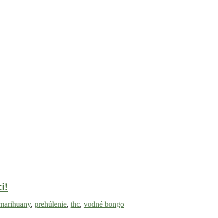
i!
 marihuany
,
prehúlenie
,
thc
,
vodné bongo