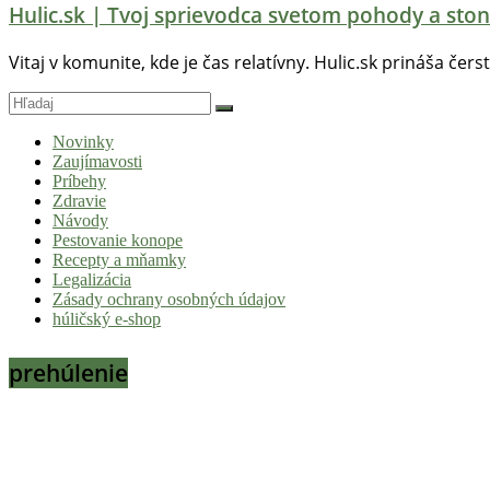
Hulic.sk | Tvoj sprievodca svetom pohody a ston
Vitaj v komunite, kde je čas relatívny. Hulic.sk prináša čers
Novinky
Zaujímavosti
Príbehy
Zdravie
Návody
Pestovanie konope
Recepty a mňamky
Legalizácia
Zásady ochrany osobných údajov
húličský e-shop
prehúlenie