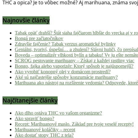
THC a opica? Je to vôbec možné? Aj marihuana, známa svoji
Najnovšie články
Tabak opäť drahší? Štát siaha fajčiarom hlbšie do vrecka aj v 
Bongá pre začiatočníkov
Zdravšie fajčenie? Tabak verzus aromatické bylinky
Geniálni, tvoriví, úspešní… a zhulení? Slávni huliči, čo prepísal
Boveda – optimalizér vlhkosti bylín a tabaku! Vy ju ešte nemát
SCROG pestovanie marihuany – Získaj z každej rastliny viac
Bongo, fajka alebo vaporizér: Ktorý spôsob je najúspornejší?
Ako vyrobiť konopný olej v domácom prostredí?
Aké sú najčastejšie spôsoby konzumácie marihuany?
Marihuana ako nástroj na rozšírenie vedomia? Odpovede, ktoré
Najčítanejšie články
Ako dlho ostáva THC vo vašom organizme?
Ako spraviť bongo?
Recept: Marihuanové maslo. Základ pre tvoje veselé recepty!
Marihuanové koláčiky – recept
Ako dostať stopy THC z tela?