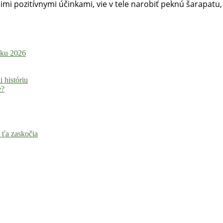
mi pozitívnymi účinkami, vie v tele narobiť peknú šarapatu,
roku 2026
i históriu
e?
 ťa zaskočia