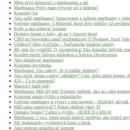
Moja prvá skúsenosť s marihuanou a iné
Marihuana: Prečo mám červené oči z húlenia?
Konopný čaj
Ako sušiť marihuanu? Spracovanie a sušenie marihuany v jed
Fajčenie marihuany: 5 Hlúpostí, ktoré ženy húličky už nevládz
Kedy a ako polievať konope
Domáce bongo a fajky, ak ste v časovej tiesni
CBD na Slovensku zatiaľ nezlegalizujú !!! Poslanec Jozef Va
Uhlíkový filter ActiTube – Najčastejšie kladené otázky
My sme ho vyfajčili! Ty čarodejnica! Ako dopadne fajčenie ma
Rozdiel medzi Šalviou lekárskou a Šalviou Divotvornou
Ako skladovať marihuanu?
Konopná dovolenka
Marihuana: Ako zakryť, že si totálne zhúlený?
Ako fajčiť doma a nebyť odhalený? Ciga, fajka alebo bongo, zb
420 – Čo to znamená?
Marocký hašiš (kif)
Marihuana: Máš zlý trip? Existuje riešenie, ako sa s ním popas
Konopné maslo rýchlo a jednoducho
Fajčenie marihuany a výrazy s ním spojené – Huličský slovník 
Máš sakra zapaľovač?! Pekne zhúlené vtipy :D
Domáce bongo? Ľahko a rýchlo – HERB D-I-HIGH
Marihuana: 5 vecí, ktoré musíš spraviť predtým, ako budeš prvý
Päť podomácky vyrobených bong a fajok.
Ako správne oplachovať konope