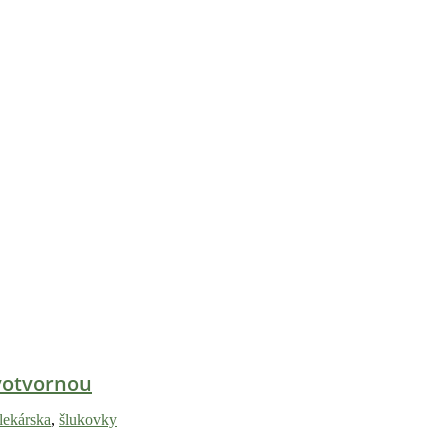
ivotvornou
 lekárska
,
šlukovky