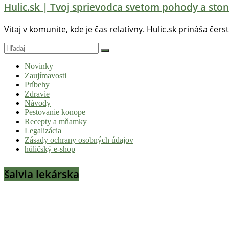
Hulic.sk | Tvoj sprievodca svetom pohody a ston
Vitaj v komunite, kde je čas relatívny. Hulic.sk prináša čers
Novinky
Zaujímavosti
Príbehy
Zdravie
Návody
Pestovanie konope
Recepty a mňamky
Legalizácia
Zásady ochrany osobných údajov
húličský e-shop
šalvia lekárska