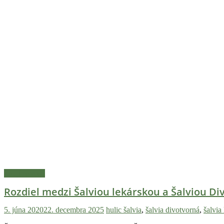
Zaujímavosti
Rozdiel medzi Šalviou lekárskou a Šalviou D
5. júna 2020
22. decembra 2025
hulic
šalvia
,
šalvia divotvorná
,
šalvia