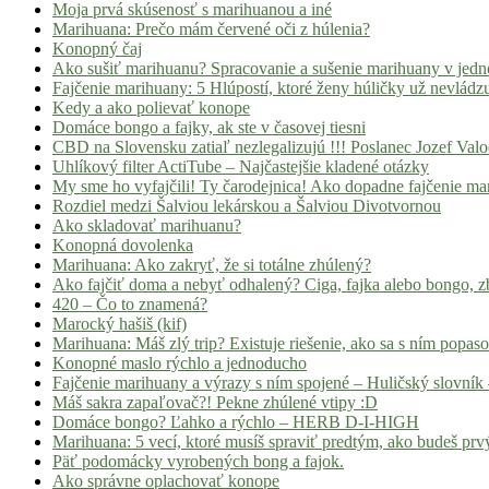
Moja prvá skúsenosť s marihuanou a iné
Marihuana: Prečo mám červené oči z húlenia?
Konopný čaj
Ako sušiť marihuanu? Spracovanie a sušenie marihuany v jed
Fajčenie marihuany: 5 Hlúpostí, ktoré ženy húličky už nevládz
Kedy a ako polievať konope
Domáce bongo a fajky, ak ste v časovej tiesni
CBD na Slovensku zatiaľ nezlegalizujú !!! Poslanec Jozef Va
Uhlíkový filter ActiTube – Najčastejšie kladené otázky
My sme ho vyfajčili! Ty čarodejnica! Ako dopadne fajčenie ma
Rozdiel medzi Šalviou lekárskou a Šalviou Divotvornou
Ako skladovať marihuanu?
Konopná dovolenka
Marihuana: Ako zakryť, že si totálne zhúlený?
Ako fajčiť doma a nebyť odhalený? Ciga, fajka alebo bongo, zb
420 – Čo to znamená?
Marocký hašiš (kif)
Marihuana: Máš zlý trip? Existuje riešenie, ako sa s ním popas
Konopné maslo rýchlo a jednoducho
Fajčenie marihuany a výrazy s ním spojené – Huličský slovník 
Máš sakra zapaľovač?! Pekne zhúlené vtipy :D
Domáce bongo? Ľahko a rýchlo – HERB D-I-HIGH
Marihuana: 5 vecí, ktoré musíš spraviť predtým, ako budeš prvý
Päť podomácky vyrobených bong a fajok.
Ako správne oplachovať konope