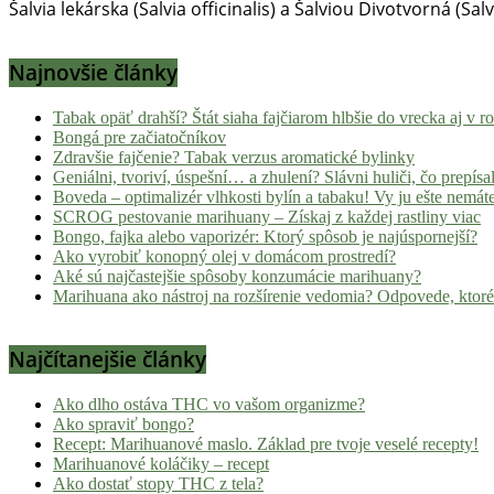
Šalvia lekárska (Salvia officinalis) a Šalviou Divotvorná (Sa
Najnovšie články
Tabak opäť drahší? Štát siaha fajčiarom hlbšie do vrecka aj v 
Bongá pre začiatočníkov
Zdravšie fajčenie? Tabak verzus aromatické bylinky
Geniálni, tvoriví, úspešní… a zhulení? Slávni huliči, čo prepísal
Boveda – optimalizér vlhkosti bylín a tabaku! Vy ju ešte nemát
SCROG pestovanie marihuany – Získaj z každej rastliny viac
Bongo, fajka alebo vaporizér: Ktorý spôsob je najúspornejší?
Ako vyrobiť konopný olej v domácom prostredí?
Aké sú najčastejšie spôsoby konzumácie marihuany?
Marihuana ako nástroj na rozšírenie vedomia? Odpovede, ktoré
Najčítanejšie články
Ako dlho ostáva THC vo vašom organizme?
Ako spraviť bongo?
Recept: Marihuanové maslo. Základ pre tvoje veselé recepty!
Marihuanové koláčiky – recept
Ako dostať stopy THC z tela?