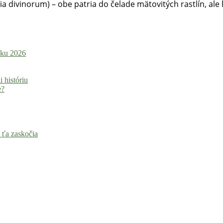
lvia divinorum) – obe patria do čelade mätovitých rastlín, ale
roku 2026
i históriu
e?
 ťa zaskočia