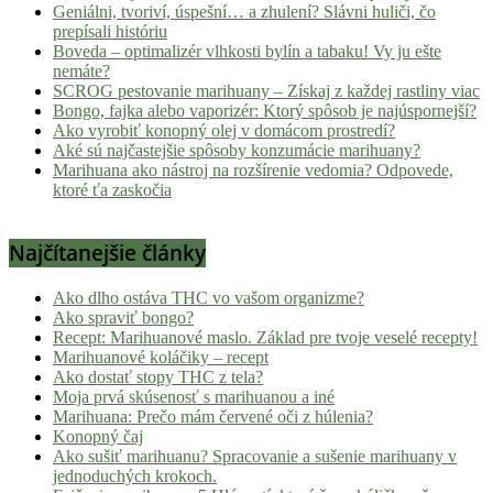
Geniálni, tvoriví, úspešní… a zhulení? Slávni huliči, čo
prepísali históriu
Boveda – optimalizér vlhkosti bylín a tabaku! Vy ju ešte
nemáte?
SCROG pestovanie marihuany – Získaj z každej rastliny viac
Bongo, fajka alebo vaporizér: Ktorý spôsob je najúspornejší?
Ako vyrobiť konopný olej v domácom prostredí?
Aké sú najčastejšie spôsoby konzumácie marihuany?
Marihuana ako nástroj na rozšírenie vedomia? Odpovede,
ktoré ťa zaskočia
Najčítanejšie články
Ako dlho ostáva THC vo vašom organizme?
Ako spraviť bongo?
Recept: Marihuanové maslo. Základ pre tvoje veselé recepty!
Marihuanové koláčiky – recept
Ako dostať stopy THC z tela?
Moja prvá skúsenosť s marihuanou a iné
Marihuana: Prečo mám červené oči z húlenia?
Konopný čaj
Ako sušiť marihuanu? Spracovanie a sušenie marihuany v
jednoduchých krokoch.