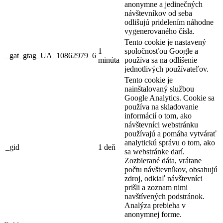
anonymne a jedinečných
návštevníkov od seba
odlišujú pridelením náhodne
vygenerovaného čísla.
Tento cookie je nastavený
1
spoločnosťou Google a
_gat_gtag_UA_10862979_6
minúta
používa sa na odlíšenie
jednotlivých používateľov.
Tento cookie je
nainštalovaný službou
Google Analytics. Cookie sa
používa na skladovanie
informácií o tom, ako
návštevníci webstránku
používajú a pomáha vytvárať
analytickú správu o tom, ako
_gid
1 deň
sa webstránke darí.
Zozbierané dáta, vrátane
počtu návštevníkov, obsahujú
zdroj, odkiaľ návštevníci
prišli a zoznam nimi
navštívených podstránok.
Analýza prebieha v
anonymnej forme.