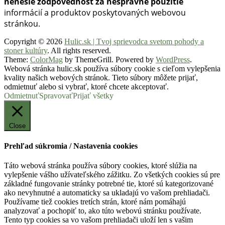
nenesie zodpovednosť za nesprávne použitie
informácií a produktov poskytovaných webovou
stránkou.
Copyright © 2026
Hulic.sk | Tvoj sprievodca svetom pohody a
stoner kultúry
. All rights reserved.
Theme:
ColorMag
by ThemeGrill. Powered by
WordPress
.
Webová stránka hulic.sk používa súbory cookie s cieľom vylepšenia
kvality našich webových stránok. Tieto súbory môžete prijať,
odmietnuť alebo si vybrať, ktoré chcete akceptovať.
Odmietnuť
Spravovať
Prijať všetky
Close
Prehľad súkromia / Nastavenia cookies
Táto webová stránka používa súbory cookies, ktoré slúžia na
vylepšenie vášho užívateľského zážitku. Zo všetkých cookies sú pre
základné fungovanie stránky potrebné tie, ktoré sú kategorizované
ako nevyhnutné a automaticky sa ukladajú vo vašom prehliadači.
Používame tiež cookies tretích strán, ktoré nám pomáhajú
analyzovať a pochopiť to, ako túto webovú stránku používate.
Tento typ cookies sa vo vašom prehliadači uloží len s vašim