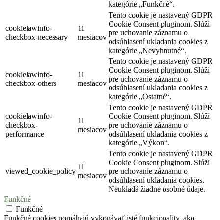
kategórie „Funkčné“.
Tento cookie je nastavený GDPR
Cookie Consent pluginom. Slúži
cookielawinfo-
11
pre uchovanie záznamu o
checkbox-necessary
mesiacov
odsúhlasení ukladania cookies z
kategórie „Nevyhnutné“.
Tento cookie je nastavený GDPR
Cookie Consent pluginom. Slúži
cookielawinfo-
11
pre uchovanie záznamu o
checkbox-others
mesiacov
odsúhlasení ukladania cookies z
kategórie „Ostatné“.
Tento cookie je nastavený GDPR
cookielawinfo-
Cookie Consent pluginom. Slúži
11
checkbox-
pre uchovanie záznamu o
mesiacov
performance
odsúhlasení ukladania cookies z
kategórie „Výkon“.
Tento cookie je nastavený GDPR
Cookie Consent pluginom. Slúži
11
viewed_cookie_policy
pre uchovanie záznamu o
mesiacov
odsúhlasení ukladania cookies.
Neukladá žiadne osobné údaje.
Funkčné
Funkčné
Funkčné cookies pomáhajú vykonávať isté funkcionality, ako