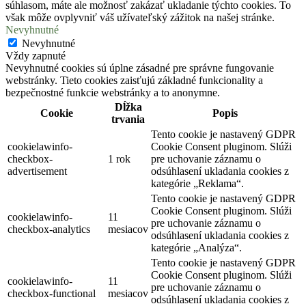
súhlasom, máte ale možnosť zakázať ukladanie týchto cookies. To
však môže ovplyvniť váš užívateľský zážitok na našej stránke.
Nevyhnutné
Nevyhnutné
Vždy zapnuté
Nevyhnutné cookies sú úplne zásadné pre správne fungovanie
webstránky. Tieto cookies zaisťujú základné funkcionality a
bezpečnostné funkcie webstránky a to anonymne.
Dĺžka
Cookie
Popis
trvania
Tento cookie je nastavený GDPR
cookielawinfo-
Cookie Consent pluginom. Slúži
checkbox-
1 rok
pre uchovanie záznamu o
advertisement
odsúhlasení ukladania cookies z
kategórie „Reklama“.
Tento cookie je nastavený GDPR
Cookie Consent pluginom. Slúži
cookielawinfo-
11
pre uchovanie záznamu o
checkbox-analytics
mesiacov
odsúhlasení ukladania cookies z
kategórie „Analýza“.
Tento cookie je nastavený GDPR
Cookie Consent pluginom. Slúži
cookielawinfo-
11
pre uchovanie záznamu o
checkbox-functional
mesiacov
odsúhlasení ukladania cookies z