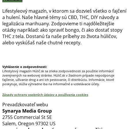
Lifestyleový magazín, v ktorom sa dozvieš všetko o fajčení
a hulení. Naše hlavné témy sú CBD, THC, DIY návody a
legalizácia marihuany. Zodpovieme ti najdôležitejšie
otázky napríklad: ako spraviť bongo, či ako dostať stopy
THC z tela. Dostanú ťa naše príbehy zo života húličov,
alebo vyskúšaš naše chutné recepty.
Prinášame horúce novinky na tieto témy.
Vyhlásenie o zodpovednosti:
Lifestylový magazín Húlič.sk sa zrieka zodpovednosti za použitie informácií
zverejnených na webovej stránke. Húlič.sk v žiadnom prípade nepodporuje
fajčenie, užívanie drog a ani ich pestovanie, či distribúciu. Informácie, ktoré
poskytuje, slúžia výhradne iba na informačné a vzdelávacie účely.
Zásady ochrany osobných údajov a používania cookies
Prevadzkovateľ webu
Synarya Media Group
2755 Commercial St SE
Salem, Oregon 97302 US