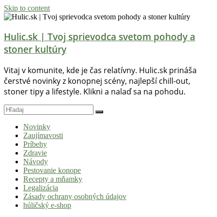
Skip to content
Hulic.sk | Tvoj sprievodca svetom pohody a
stoner kultúry
Vitaj v komunite, kde je čas relatívny. Hulic.sk prináša
čerstvé novinky z konopnej scény, najlepší chill-out,
stoner tipy a lifestyle. Klikni a nalaď sa na pohodu.
Novinky
Zaujímavosti
Príbehy
Zdravie
Návody
Pestovanie konope
Recepty a mňamky
Legalizácia
Zásady ochrany osobných údajov
húličský e-shop