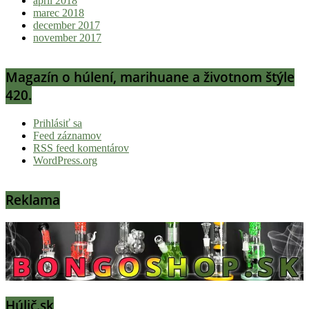
apríl 2018
marec 2018
december 2017
november 2017
Magazín o húlení, marihuane a životnom štýle
420.
Prihlásiť sa
Feed záznamov
RSS feed komentárov
WordPress.org
Reklama
Húlič.sk