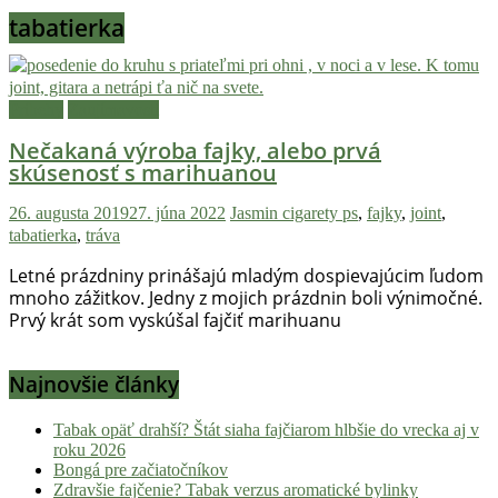
tabatierka
Príbehy
Zaujímavosti
Nečakaná výroba fajky, alebo prvá
skúsenosť s marihuanou
26. augusta 2019
27. júna 2022
Jasmin
cigarety ps
,
fajky
,
joint
,
tabatierka
,
tráva
Letné prázdniny prinášajú mladým dospievajúcim ľudom
mnoho zážitkov. Jedny z mojich prázdnin boli výnimočné.
Prvý krát som vyskúšal fajčiť marihuanu
Najnovšie články
Tabak opäť drahší? Štát siaha fajčiarom hlbšie do vrecka aj v
roku 2026
Bongá pre začiatočníkov
Zdravšie fajčenie? Tabak verzus aromatické bylinky