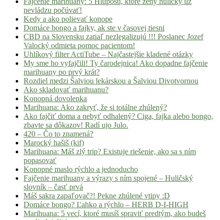
Fajčenie marihuany: 5 Hlúpostí, ktoré ženy húličky už
nevládzu počúvať!
Kedy a ako polievať konope
Domáce bongo a fajky, ak ste v časovej tiesni
CBD na Slovensku zatiaľ nezlegalizujú !!! Poslanec Jozef
Valocký odmieta pomoc pacientom!
Uhlíkový filter ActiTube – Najčastejšie kladené otázky
My sme ho vyfajčili! Ty čarodejnica! Ako dopadne fajčenie
marihuany po prvý krát?
Rozdiel medzi Šalviou lekárskou a Šalviou Divotvornou
Ako skladovať marihuanu?
Konopná dovolenka
Marihuana: Ako zakryť, že si totálne zhúlený?
Ako fajčiť doma a nebyť odhalený? Ciga, fajka alebo bongo,
zbavte sa dôkazov! Radí ujo Julo.
420 – Čo to znamená?
Marocký hašiš (kif)
Marihuana: Máš zlý trip? Existuje riešenie, ako sa s ním
popasovať
Konopné maslo rýchlo a jednoducho
Fajčenie marihuany a výrazy s ním spojené – Huličský
slovník – časť prvá
Máš sakra zapaľovač?! Pekne zhúlené vtipy :D
Domáce bongo? Ľahko a rýchlo – HERB D-I-HIGH
Marihuana: 5 vecí, ktoré musíš spraviť predtým, ako budeš