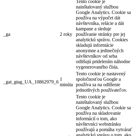
Tento cookie je
nainštalovaný službou
Google Analytics. Cookie sa
používa na výpočet dát
návštevníka, relácie a dát
kampane a sleduje
_ga
2 roky
používanie stránky pre jej
analytickú správu. Cookies
skladujú informácie
anonymne a jedinečných
návštevníkov od seba
odlišujú pridelením náhodne
vygenerovaného čísla.
Tento cookie je nastavený
1
spoločnosťou Google a
_gat_gtag_UA_10862979_6
minúta
používa sa na odlíšenie
jednotlivých používateľov.
Tento cookie je
nainštalovaný službou
Google Analytics. Cookie sa
používa na skladovanie
informácií o tom, ako
návštevníci webstránku
používajú a pomáha vytvárať
analytickú správu o tom, ako