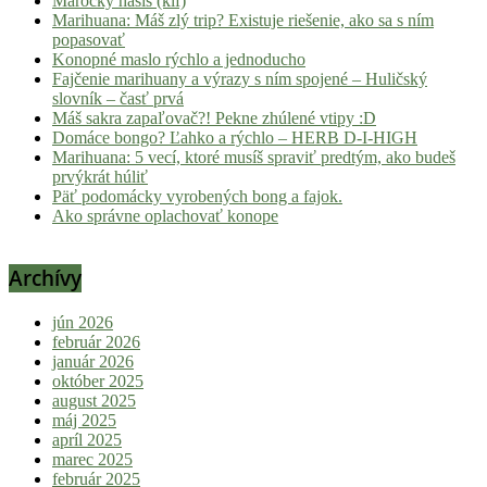
Marocký hašiš (kif)
Marihuana: Máš zlý trip? Existuje riešenie, ako sa s ním
popasovať
Konopné maslo rýchlo a jednoducho
Fajčenie marihuany a výrazy s ním spojené – Huličský
slovník – časť prvá
Máš sakra zapaľovač?! Pekne zhúlené vtipy :D
Domáce bongo? Ľahko a rýchlo – HERB D-I-HIGH
Marihuana: 5 vecí, ktoré musíš spraviť predtým, ako budeš
prvýkrát húliť
Päť podomácky vyrobených bong a fajok.
Ako správne oplachovať konope
Archívy
jún 2026
február 2026
január 2026
október 2025
august 2025
máj 2025
apríl 2025
marec 2025
február 2025