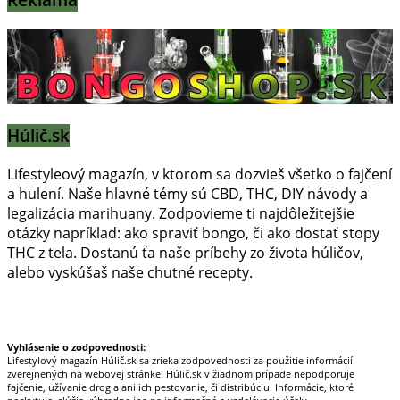
Húlič.sk
Lifestyleový magazín, v ktorom sa dozvieš všetko o fajčení
a hulení. Naše hlavné témy sú CBD, THC, DIY návody a
legalizácia marihuany. Zodpovieme ti najdôležitejšie
otázky napríklad: ako spraviť bongo, či ako dostať stopy
THC z tela. Dostanú ťa naše príbehy zo života húličov,
alebo vyskúšaš naše chutné recepty.
Prinášame horúce novinky na tieto témy.
Vyhlásenie o zodpovednosti:
Lifestylový magazín Húlič.sk sa zrieka zodpovednosti za použitie informácií
zverejnených na webovej stránke. Húlič.sk v žiadnom prípade nepodporuje
fajčenie, užívanie drog a ani ich pestovanie, či distribúciu. Informácie, ktoré