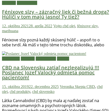
Novinky
Zaujímavosti
Fénixove slzy – zázračný liek či bežná droga?
Húliči v tom majú jasno! Ty tiež?
12. októbra 2021
28. apríla 2022
Vojto
cbd olej
,
fénixove slzy
,
marihuana
Fénixove slzy pozná každý skúsený húlič – aspoň to o
sebe tvrdí. Ak máš v tejto téme trochu diskotéku, alebo
Legalizácia
Novinky
Zaujímavosti
Zdravie
CBD na Slovensku zatiaľ nezlegalizujú !!!
Poslanec Jozef Valocký odmieta pomoc
pacientom!
15. októbra 2019
22. decembra 2025
Veronika Skepta
CBD
,
cbd
olej
,
cbd produkty
,
cbd slovensko
Látka Cannabidiol (CBD) by mala aj naďalej zostať na
zozname omamných a psychotropných látok.
Pozmeňovací návrh poslanca Jozefa Valockého (Smer-SD)