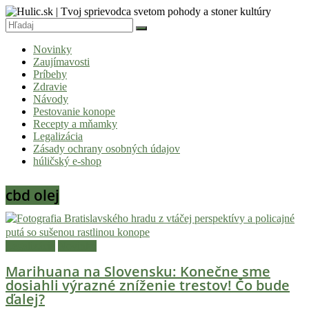
Skip
to
content
Hulic.sk
Novinky
|
Zaujímavosti
Tvoj
Príbehy
Zdravie
sprievodca
Návody
svetom
Pestovanie konope
Recepty a mňamky
pohody
Legalizácia
a
Zásady ochrany osobných údajov
húličský e-shop
stoner
kultúry
cbd olej
Vitaj
v
komunite,
Legalizácia
Novinky
kde
Marihuana na Slovensku: Konečne sme
je
dosiahli výrazné zníženie trestov! Čo bude
čas
ďalej?
relatívny.