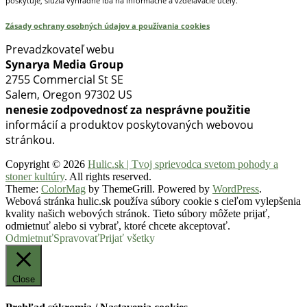
poskytuje, slúžia výhradne iba na informačné a vzdelávacie účely.
Zásady ochrany osobných údajov a používania cookies
Prevadzkovateľ webu
Synarya Media Group
2755 Commercial St SE
Salem, Oregon 97302 US
nenesie zodpovednosť za nesprávne použitie
informácií a produktov poskytovaných webovou
stránkou.
Copyright © 2026
Hulic.sk | Tvoj sprievodca svetom pohody a
stoner kultúry
. All rights reserved.
Theme:
ColorMag
by ThemeGrill. Powered by
WordPress
.
Webová stránka hulic.sk používa súbory cookie s cieľom vylepšenia
kvality našich webových stránok. Tieto súbory môžete prijať,
odmietnuť alebo si vybrať, ktoré chcete akceptovať.
Odmietnuť
Spravovať
Prijať všetky
Close