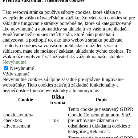
Prehľad súkromia / Nastavenia cookies
Táto webová stránka používa súbory cookies, ktoré slúžia na
vylepšenie vášho užívateľského zážitku. Zo všetkých cookies sú pre
základné fungovanie stránky potrebné tie, ktoré sú kategorizované
ako nevyhnutné a automaticky sa ukladajú vo vašom prehliadači.
Používame tiež cookies tretích strán, ktoré nám pomáhajú
analyzovať a pochopiť to, ako túto webovú stránku používate.
Tento typ cookies sa vo vašom prehliadači uloží len s vašim
súhlasom, máte ale možnosť zakázať ukladanie týchto cookies. To
však môže ovplyvniť váš užívateľský zážitok na našej stránke.
Nevyhnutné
Nevyhnutné
Vždy zapnuté
Nevyhnutné cookies sú úplne zásadné pre správne fungovanie
webstránky. Tieto cookies zaisťujú základné funkcionality a
bezpečnostné funkcie webstránky a to anonymne.
Dĺžka
Cookie
Popis
trvania
Tento cookie je nastavený GDPR
cookielawinfo-
Cookie Consent pluginom. Slúži
checkbox-
1 rok
pre uchovanie záznamu o
advertisement
odsúhlasení ukladania cookies z
kategórie „Reklama“.