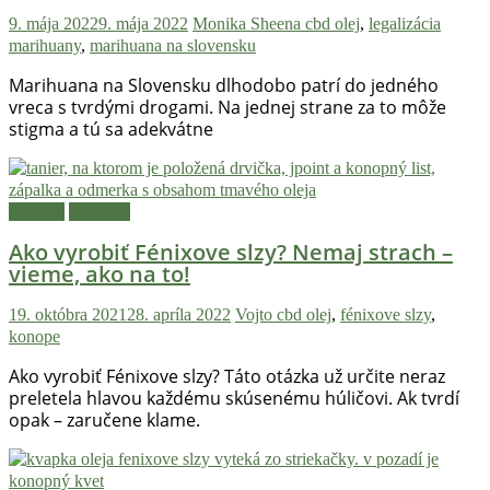
Hulic.sk
9. mája 2022
9. mája 2022
Monika Sheena
cbd olej
,
legalizácia
prináša
marihuany
,
marihuana na slovensku
čerstvé
Marihuana na Slovensku dlhodobo patrí do jedného
novinky
vreca s tvrdými drogami. Na jednej strane za to môže
z
stigma a tú sa adekvátne
konopnej
scény,
najlepší
chill-
Návody
Novinky
out,
Ako vyrobiť Fénixove slzy? Nemaj strach –
stoner
vieme, ako na to!
tipy
a
19. októbra 2021
28. apríla 2022
Vojto
cbd olej
,
fénixove slzy
,
lifestyle.
konope
Klikni
Ako vyrobiť Fénixove slzy? Táto otázka už určite neraz
a
preletela hlavou každému skúsenému húličovi. Ak tvrdí
nalaď
opak – zaručene klame.
sa
na
pohodu.