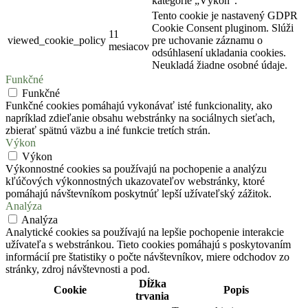
kategórie „Výkon“.
Tento cookie je nastavený GDPR
Cookie Consent pluginom. Slúži
11
viewed_cookie_policy
pre uchovanie záznamu o
mesiacov
odsúhlasení ukladania cookies.
Neukladá žiadne osobné údaje.
Funkčné
Funkčné
Funkčné cookies pomáhajú vykonávať isté funkcionality, ako
napríklad zdieľanie obsahu webstránky na sociálnych sieťach,
zbierať spätnú väzbu a iné funkcie tretích strán.
Výkon
Výkon
Výkonnostné cookies sa používajú na pochopenie a analýzu
kľúčových výkonnostných ukazovateľov webstránky, ktoré
pomáhajú návštevníkom poskytnúť lepší užívateľský zážitok.
Analýza
Analýza
Analytické cookies sa používajú na lepšie pochopenie interakcie
užívateľa s webstránkou. Tieto cookies pomáhajú s poskytovaním
informácií pre štatistiky o počte návštevníkov, miere odchodov zo
stránky, zdroj návštevnosti a pod.
Dĺžka
Cookie
Popis
trvania