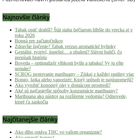
Najnovšie články
Tabak opäť drahší? Štát siaha fajčiarom hlbšie do vrecka aj v
roku 2026
Bongá pre začiatočníkov
Zdravšie fajčenie? Tabak verzus aromatické bylinky
Geniálni, tvoriví, úspešní… a zhulení? Slávni huliči, čo
prepísali históriu
Boveda – optimalizér vlhkosti bylín a tabaku! Vy ju ešte
nemáte?
SCROG pestovanie marihuany – Získaj z každej rastliny viac
Bongo, fajka alebo vaporizér: Ktorý spôsob je najúspornejší?
Ako vyrobiť konopný olej v domácom prostredí?
Aké sú najčastejšie spôsoby konzumácie marihuany?
Marihuana ako nástroj na rozšírenie vedomia? Odpovede,
ktoré ťa zaskočia
Najčítanejšie články
Ako dlho ostáva THC vo vašom organizme?
Ako spraviť bongo?