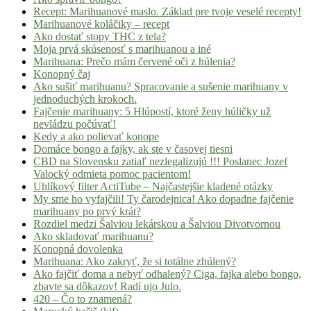
Recept: Marihuanové maslo. Základ pre tvoje veselé recepty!
Marihuanové koláčiky – recept
Ako dostať stopy THC z tela?
Moja prvá skúsenosť s marihuanou a iné
Marihuana: Prečo mám červené oči z húlenia?
Konopný čaj
Ako sušiť marihuanu? Spracovanie a sušenie marihuany v
jednoduchých krokoch.
Fajčenie marihuany: 5 Hlúpostí, ktoré ženy húličky už
nevládzu počúvať!
Kedy a ako polievať konope
Domáce bongo a fajky, ak ste v časovej tiesni
CBD na Slovensku zatiaľ nezlegalizujú !!! Poslanec Jozef
Valocký odmieta pomoc pacientom!
Uhlíkový filter ActiTube – Najčastejšie kladené otázky
My sme ho vyfajčili! Ty čarodejnica! Ako dopadne fajčenie
marihuany po prvý krát?
Rozdiel medzi Šalviou lekárskou a Šalviou Divotvornou
Ako skladovať marihuanu?
Konopná dovolenka
Marihuana: Ako zakryť, že si totálne zhúlený?
Ako fajčiť doma a nebyť odhalený? Ciga, fajka alebo bongo,
zbavte sa dôkazov! Radí ujo Julo.
420 – Čo to znamená?