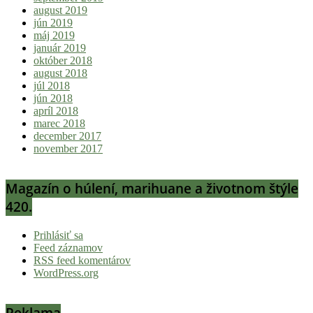
august 2019
jún 2019
máj 2019
január 2019
október 2018
august 2018
júl 2018
jún 2018
apríl 2018
marec 2018
december 2017
november 2017
Magazín o húlení, marihuane a životnom štýle
420.
Prihlásiť sa
Feed záznamov
RSS feed komentárov
WordPress.org
Reklama