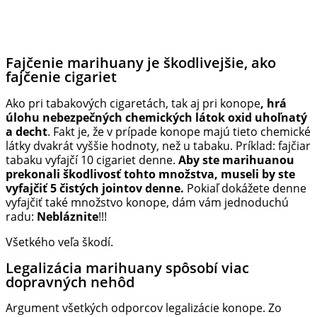
Fajčenie marihuany je škodlivejšie, ako
fajčenie cigariet
Ako pri tabakových cigaretách, tak aj pri konope
, hrá
úlohu nebezpečných chemických látok oxid uhoľnatý
a decht
. Fakt je, že v prípade konope majú tieto chemické
látky dvakrát vyššie hodnoty, než u tabaku. Príklad: fajčiar
tabaku vyfajčí 10 cigariet denne.
Aby ste marihuanou
prekonali škodlivosť tohto množstva, museli by ste
vyfajčiť 5 čistých jointov denne.
Pokiaľ dokážete denne
vyfajčiť také množstvo konope, dám vám jednoduchú
radu:
Nebláznite
!!!
Všetkého veľa škodí.
Legalizácia marihuany spôsobí viac
dopravných nehôd
Argument všetkých odporcov legalizácie konope. Zo