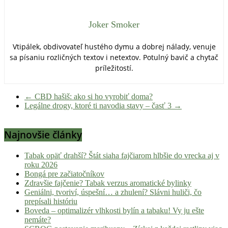
Joker Smoker
Vtipálek, obdivovateľ hustého dymu a dobrej nálady, venuje
sa písaniu rozličných textov i netextov. Potulný bavič a chytač
príležitostí.
←
CBD hašiš: ako si ho vyrobiť doma?
Legálne drogy, ktoré ti navodia stavy – časť 3
→
Najnovšie články
Tabak opäť drahší? Štát siaha fajčiarom hlbšie do vrecka aj v
roku 2026
Bongá pre začiatočníkov
Zdravšie fajčenie? Tabak verzus aromatické bylinky
Geniálni, tvoriví, úspešní… a zhulení? Slávni huliči, čo
prepísali históriu
Boveda – optimalizér vlhkosti bylín a tabaku! Vy ju ešte
nemáte?