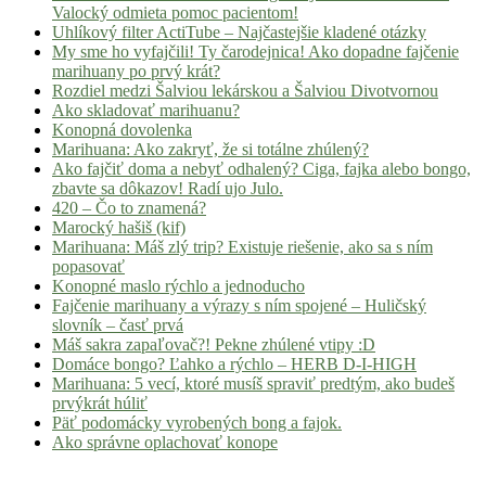
Valocký odmieta pomoc pacientom!
Uhlíkový filter ActiTube – Najčastejšie kladené otázky
My sme ho vyfajčili! Ty čarodejnica! Ako dopadne fajčenie
marihuany po prvý krát?
Rozdiel medzi Šalviou lekárskou a Šalviou Divotvornou
Ako skladovať marihuanu?
Konopná dovolenka
Marihuana: Ako zakryť, že si totálne zhúlený?
Ako fajčiť doma a nebyť odhalený? Ciga, fajka alebo bongo,
zbavte sa dôkazov! Radí ujo Julo.
420 – Čo to znamená?
Marocký hašiš (kif)
Marihuana: Máš zlý trip? Existuje riešenie, ako sa s ním
popasovať
Konopné maslo rýchlo a jednoducho
Fajčenie marihuany a výrazy s ním spojené – Huličský
slovník – časť prvá
Máš sakra zapaľovač?! Pekne zhúlené vtipy :D
Domáce bongo? Ľahko a rýchlo – HERB D-I-HIGH
Marihuana: 5 vecí, ktoré musíš spraviť predtým, ako budeš
prvýkrát húliť
Päť podomácky vyrobených bong a fajok.
Ako správne oplachovať konope