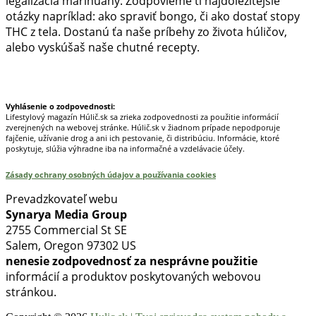
legalizácia marihuany. Zodpovieme ti najdôležitejšie
otázky napríklad: ako spraviť bongo, či ako dostať stopy
THC z tela. Dostanú ťa naše príbehy zo života húličov,
alebo vyskúšaš naše chutné recepty.
Prinášame horúce novinky na tieto témy.
Vyhlásenie o zodpovednosti:
Lifestylový magazín Húlič.sk sa zrieka zodpovednosti za použitie informácií
zverejnených na webovej stránke. Húlič.sk v žiadnom prípade nepodporuje
fajčenie, užívanie drog a ani ich pestovanie, či distribúciu. Informácie, ktoré
poskytuje, slúžia výhradne iba na informačné a vzdelávacie účely.
Zásady ochrany osobných údajov a používania cookies
Prevadzkovateľ webu
Synarya Media Group
2755 Commercial St SE
Salem, Oregon 97302 US
nenesie zodpovednosť za nesprávne použitie
informácií a produktov poskytovaných webovou
stránkou.