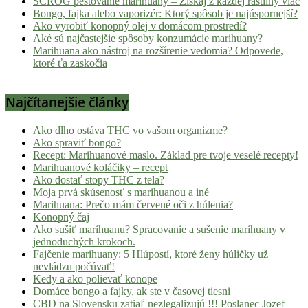
SCROG pestovanie marihuany – Získaj z každej rastliny viac
Bongo, fajka alebo vaporizér: Ktorý spôsob je najúspornejší?
Ako vyrobiť konopný olej v domácom prostredí?
Aké sú najčastejšie spôsoby konzumácie marihuany?
Marihuana ako nástroj na rozšírenie vedomia? Odpovede,
ktoré ťa zaskočia
Najčítanejšie články
Ako dlho ostáva THC vo vašom organizme?
Ako spraviť bongo?
Recept: Marihuanové maslo. Základ pre tvoje veselé recepty!
Marihuanové koláčiky – recept
Ako dostať stopy THC z tela?
Moja prvá skúsenosť s marihuanou a iné
Marihuana: Prečo mám červené oči z húlenia?
Konopný čaj
Ako sušiť marihuanu? Spracovanie a sušenie marihuany v
jednoduchých krokoch.
Fajčenie marihuany: 5 Hlúpostí, ktoré ženy húličky už
nevládzu počúvať!
Kedy a ako polievať konope
Domáce bongo a fajky, ak ste v časovej tiesni
CBD na Slovensku zatiaľ nezlegalizujú !!! Poslanec Jozef