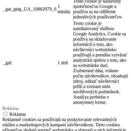
Tento cookie je nastavený
1
spoločnosťou Google a
_gat_gtag_UA_10862979_6
minúta
používa sa na odlíšenie
jednotlivých používateľov.
Tento cookie je
nainštalovaný službou
Google Analytics. Cookie sa
používa na skladovanie
informácií o tom, ako
návštevníci webstránku
používajú a pomáha vytvárať
analytickú správu o tom, ako
_gid
1 deň
sa webstránke darí.
Zozbierané dáta, vrátane
počtu návštevníkov, obsahujú
zdroj, odkiaľ návštevníci
prišli a zoznam nimi
navštívených podstránok.
Analýza prebieha v
anonymnej forme.
Reklama
Reklama
Reklamné cookies sa používajú na poskytovanie relevantných
reklám a marketingových kampaní návštevníkom. Tieto cookies
užívateľov sledujú naprieč webstránky a zbierajú o nich informácie,