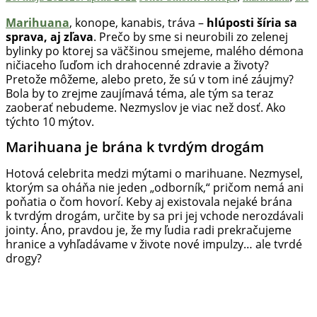
Marihuana
, konope, kanabis, tráva –
hlúposti šíria sa
sprava, aj zľava
. Prečo by sme si neurobili zo zelenej
bylinky po ktorej sa väčšinou smejeme, malého démona
ničiaceho ľuďom ich drahocenné zdravie a životy?
Pretože môžeme, alebo preto, že sú v tom iné záujmy?
Bola by to zrejme zaujímavá téma, ale tým sa teraz
zaoberať nebudeme. Nezmyslov je viac než dosť. Ako
týchto 10 mýtov.
Marihuana je brána k tvrdým drogám
Hotová celebrita medzi mýtami o marihuane. Nezmysel,
ktorým sa oháňa nie jeden „odborník,“ pričom nemá ani
poňatia o čom hovorí. Keby aj existovala nejaké brána
k tvrdým drogám, určite by sa pri jej vchode nerozdávali
jointy. Áno, pravdou je, že my ľudia radi prekračujeme
hranice a vyhľadávame v živote nové impulzy… ale tvrdé
drogy?