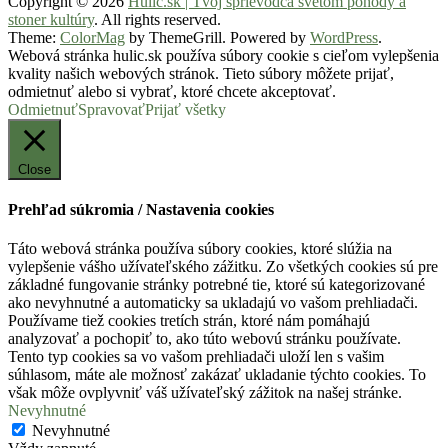
Copyright © 2026
Hulic.sk | Tvoj sprievodca svetom pohody a
stoner kultúry
. All rights reserved.
Theme:
ColorMag
by ThemeGrill. Powered by
WordPress
.
Webová stránka hulic.sk používa súbory cookie s cieľom vylepšenia
kvality našich webových stránok. Tieto súbory môžete prijať,
odmietnuť alebo si vybrať, ktoré chcete akceptovať.
Odmietnuť
Spravovať
Prijať všetky
Close
Prehľad súkromia / Nastavenia cookies
Táto webová stránka používa súbory cookies, ktoré slúžia na
vylepšenie vášho užívateľského zážitku. Zo všetkých cookies sú pre
základné fungovanie stránky potrebné tie, ktoré sú kategorizované
ako nevyhnutné a automaticky sa ukladajú vo vašom prehliadači.
Používame tiež cookies tretích strán, ktoré nám pomáhajú
analyzovať a pochopiť to, ako túto webovú stránku používate.
Tento typ cookies sa vo vašom prehliadači uloží len s vašim
súhlasom, máte ale možnosť zakázať ukladanie týchto cookies. To
však môže ovplyvniť váš užívateľský zážitok na našej stránke.
Nevyhnutné
Nevyhnutné