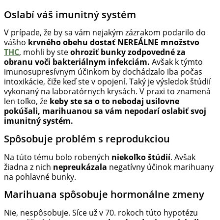
Oslabí váš imunitný systém
V prípade, že by sa vám nejakým zázrakom podarilo do
vášho
krvného obehu dostať NEREÁLNE množstvo
THC
, mohli by ste
ohroziť bunky zodpovedné za
obranu voči bakteriálnym infekciám.
Avšak k týmto
imunosupresívnym účinkom by dochádzalo iba počas
intoxikácie, čiže keď ste v opojení. Taký je výsledok štúdií
vykonaný na laboratórnych krysách. V praxi to znamená
len toľko, že
keby ste sa o to nebodaj usilovne
pokúšali, marihuanou sa vám nepodarí oslabiť svoj
imunitný systém.
Spôsobuje problém s reprodukciou
Na túto tému bolo robených
niekoľko štúdií
. Avšak
žiadna z nich
nepreukázala
negatívny účinok marihuany
na pohlavné bunky.
Marihuana spôsobuje hormonálne zmeny
Nie, nespôsobuje. Síce už v 70. rokoch túto hypotézu