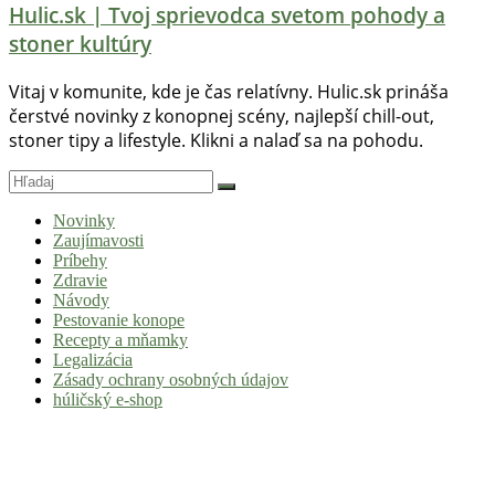
Hulic.sk | Tvoj sprievodca svetom pohody a
stoner kultúry
Vitaj v komunite, kde je čas relatívny. Hulic.sk prináša
čerstvé novinky z konopnej scény, najlepší chill-out,
stoner tipy a lifestyle. Klikni a nalaď sa na pohodu.
Novinky
Zaujímavosti
Príbehy
Zdravie
Návody
Pestovanie konope
Recepty a mňamky
Legalizácia
Zásady ochrany osobných údajov
húličský e-shop