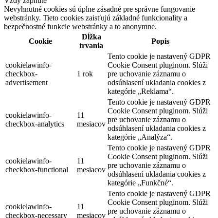
Vždy zapnuté
Nevyhnutné cookies sú úplne zásadné pre správne fungovanie
webstránky. Tieto cookies zaisťujú základné funkcionality a
bezpečnostné funkcie webstránky a to anonymne.
Dĺžka
Cookie
Popis
trvania
Tento cookie je nastavený GDPR
cookielawinfo-
Cookie Consent pluginom. Slúži
checkbox-
1 rok
pre uchovanie záznamu o
advertisement
odsúhlasení ukladania cookies z
kategórie „Reklama“.
Tento cookie je nastavený GDPR
Cookie Consent pluginom. Slúži
cookielawinfo-
11
pre uchovanie záznamu o
checkbox-analytics
mesiacov
odsúhlasení ukladania cookies z
kategórie „Analýza“.
Tento cookie je nastavený GDPR
Cookie Consent pluginom. Slúži
cookielawinfo-
11
pre uchovanie záznamu o
checkbox-functional
mesiacov
odsúhlasení ukladania cookies z
kategórie „Funkčné“.
Tento cookie je nastavený GDPR
Cookie Consent pluginom. Slúži
cookielawinfo-
11
pre uchovanie záznamu o
checkbox-necessary
mesiacov