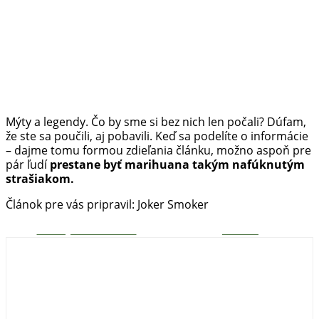
Mýty a legendy. Čo by sme si bez nich len počali? Dúfam,
že ste sa poučili, aj pobavili. Keď sa podelíte o informácie
– dajme tomu formou zdieľania článku, možno aspoň pre
pár ľudí
prestane byť marihuana takým nafúknutým
strašiakom.
Článok pre vás pripravil: Joker Smoker
Zdieľaj na Facebooku
Tweetni