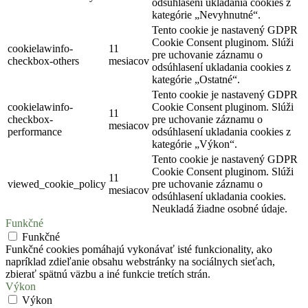
odsúhlasení ukladania cookies z
kategórie „Nevyhnutné“.
Tento cookie je nastavený GDPR
Cookie Consent pluginom. Slúži
cookielawinfo-
11
pre uchovanie záznamu o
checkbox-others
mesiacov
odsúhlasení ukladania cookies z
kategórie „Ostatné“.
Tento cookie je nastavený GDPR
cookielawinfo-
Cookie Consent pluginom. Slúži
11
checkbox-
pre uchovanie záznamu o
mesiacov
performance
odsúhlasení ukladania cookies z
kategórie „Výkon“.
Tento cookie je nastavený GDPR
Cookie Consent pluginom. Slúži
11
viewed_cookie_policy
pre uchovanie záznamu o
mesiacov
odsúhlasení ukladania cookies.
Neukladá žiadne osobné údaje.
Funkčné
Funkčné
Funkčné cookies pomáhajú vykonávať isté funkcionality, ako
napríklad zdieľanie obsahu webstránky na sociálnych sieťach,
zbierať spätnú väzbu a iné funkcie tretích strán.
Výkon
Výkon