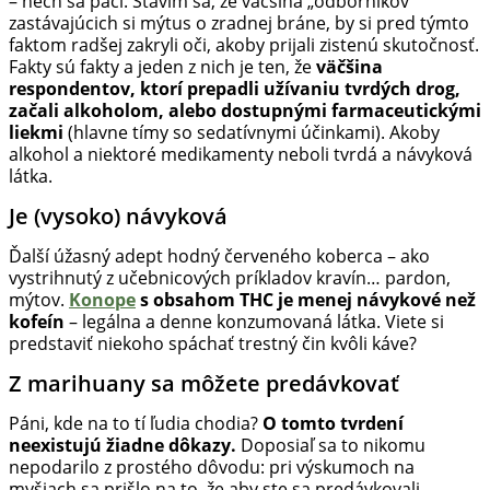
– nech sa páči. Stavím sa, že väčšina „odborníkov“
zastávajúcich si mýtus o zradnej bráne, by si pred týmto
faktom radšej zakryli oči, akoby prijali zistenú skutočnosť.
Fakty sú fakty a jeden z nich je ten, že
väčšina
respondentov, ktorí prepadli užívaniu tvrdých drog,
začali alkoholom, alebo dostupnými farmaceutickými
liekmi
(hlavne tímy so sedatívnymi účinkami). Akoby
alkohol a niektoré medikamenty neboli tvrdá a návyková
látka.
Je (vysoko) návyková
Ďalší úžasný adept hodný červeného koberca – ako
vystrihnutý z učebnicových príkladov kravín… pardon,
mýtov.
Konope
s obsahom THC je menej návykové než
kofeín
– legálna a denne konzumovaná látka. Viete si
predstaviť niekoho spáchať trestný čin kvôli káve?
Z marihuany sa môžete predávkovať
Páni, kde na to tí ľudia chodia?
O tomto tvrdení
neexistujú žiadne dôkazy.
Doposiaľ sa to nikomu
nepodarilo z prostého dôvodu: pri výskumoch na
myšiach sa prišlo na to, že aby ste sa predávkovali