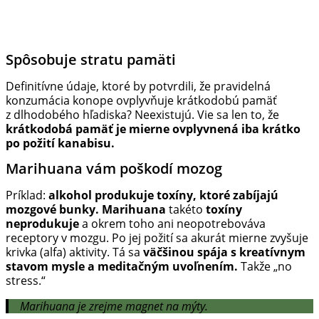
Spôsobuje stratu pamäti
Definitívne údaje, ktoré by potvrdili, že pravidelná
konzumácia konope ovplyvňuje krátkodobú pamäť
z dlhodobého hľadiska? Neexistujú. Vie sa len to, že
krátkodobá pamäť je mierne ovplyvnená iba krátko
po požití kanabisu.
Marihuana vám poškodí mozog
Príklad:
alkohol produkuje toxíny, ktoré zabíjajú
mozgové bunky.
Marihuana
takéto
toxíny
neprodukuje
a okrem toho ani neopotrebováva
receptory v mozgu. Po jej požití sa akurát mierne zvyšuje
krivka (alfa) aktivity. Tá sa
väčšinou spája s kreatívnym
stavom mysle a meditačným uvoľnením.
Takže „no
stress.“
Marihuana je zrejme magnet na mýty.