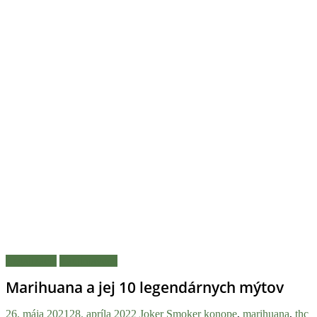
Legalizácia
Zaujímavosti
Marihuana a jej 10 legendárnych mýtov
26. mája 2021
28. apríla 2022
Joker Smoker
konope
,
marihuana
,
thc