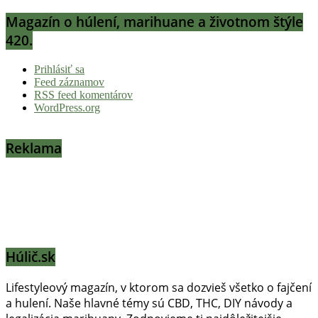
Magazín o húlení, marihuane a životnom štýle
420.
Prihlásiť sa
Feed záznamov
RSS feed komentárov
WordPress.org
Reklama
Húlič.sk
Lifestyleový magazín, v ktorom sa dozvieš všetko o fajčení
a hulení. Naše hlavné témy sú CBD, THC, DIY návody a