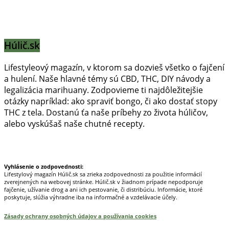
Húlič.sk
Lifestyleový magazín, v ktorom sa dozvieš všetko o fajčení
a hulení. Naše hlavné témy sú CBD, THC, DIY návody a
legalizácia marihuany. Zodpovieme ti najdôležitejšie
otázky napríklad: ako spraviť bongo, či ako dostať stopy
THC z tela. Dostanú ťa naše príbehy zo života húličov,
alebo vyskúšaš naše chutné recepty.
Prinášame horúce novinky na tieto témy.
Vyhlásenie o zodpovednosti:
Lifestylový magazín Húlič.sk sa zrieka zodpovednosti za použitie informácií
zverejnených na webovej stránke. Húlič.sk v žiadnom prípade nepodporuje
fajčenie, užívanie drog a ani ich pestovanie, či distribúciu. Informácie, ktoré
poskytuje, slúžia výhradne iba na informačné a vzdelávacie účely.
Zásady ochrany osobných údajov a používania cookies