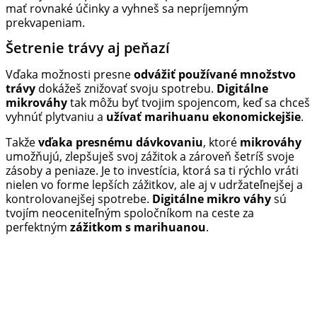
mať rovnaké účinky a vyhneš sa nepríjemným
prekvapeniam.
Šetrenie trávy aj peňazí
Vďaka možnosti presne
odvážiť používané množstvo
trávy
dokážeš znižovať svoju spotrebu.
Digitálne
mikrováhy
tak môžu byť tvojim spojencom, keď sa chceš
vyhnúť plytvaniu a
užívať marihuanu ekonomickejšie
.
Takže
vďaka presnému dávkovaniu
, ktoré
mikrováhy
umožňujú, zlepšuješ svoj zážitok a zároveň šetríš svoje
zásoby a peniaze. Je to investícia, ktorá sa ti rýchlo vráti
nielen vo forme lepších zážitkov, ale aj v udržateľnejšej a
kontrolovanejšej spotrebe.
Digitálne mikro váhy
sú
tvojím neoceniteľným spoločníkom na ceste za
perfektným
zážitkom s marihuanou
.