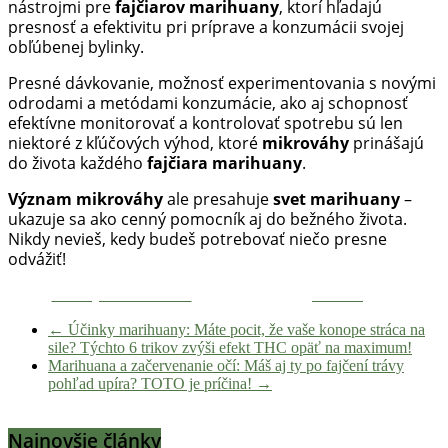
nástrojmi pre
fajčiarov marihuany
, ktorí hľadajú
presnosť a efektivitu pri príprave a konzumácii svojej
obľúbenej bylinky.
Presné dávkovanie, možnosť experimentovania s novými
odrodami a metódami konzumácie, ako aj schopnosť
efektívne monitorovať a kontrolovať spotrebu sú len
niektoré z kľúčových výhod, ktoré
mikrováhy
prinášajú
do života každého
fajčiara marihuany
.
Význam mikrováhy
ale presahuje
svet marihuany
–
ukazuje sa ako cenný pomocník aj do bežného života.
Nikdy nevieš, kedy budeš potrebovať niečo presne
odvážiť!
Zdieľaj na Facebooku
Tweetni
←
Účinky marihuany: Máte pocit, že vaše konope stráca na
sile? Týchto 6 trikov zvýši efekt THC opäť na maximum!
Marihuana a začervenanie očí: Máš aj ty po fajčení trávy
pohľad upíra? TOTO je príčina!
→
Najnovšie články