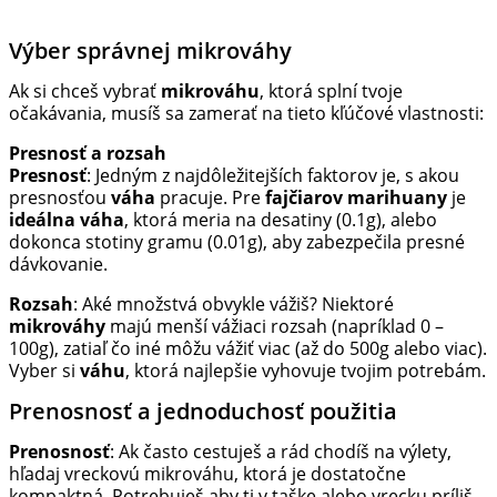
Výber správnej mikrováhy
Ak si chceš vybrať
mikrováhu
, ktorá splní tvoje
očakávania, musíš sa zamerať na tieto kľúčové vlastnosti:
Presnosť a rozsah
Presnosť
: Jedným z najdôležitejších faktorov je, s akou
presnosťou
váha
pracuje. Pre
fajčiarov marihuany
je
ideálna váha
, ktorá meria na desatiny (0.1g), alebo
dokonca stotiny gramu (0.01g), aby zabezpečila presné
dávkovanie.
Rozsah
: Aké množstvá obvykle vážiš? Niektoré
mikrováhy
majú menší vážiaci rozsah (napríklad 0 –
100g), zatiaľ čo iné môžu vážiť viac (až do 500g alebo viac).
Vyber si
váhu
, ktorá najlepšie vyhovuje tvojim potrebám.
Prenosnosť a jednoduchosť použitia
Prenosnosť
: Ak často cestuješ a rád chodíš na výlety,
hľadaj vreckovú mikrováhu, ktorá je dostatočne
kompaktná. Potrebuješ aby ti v taške alebo vrecku príliš