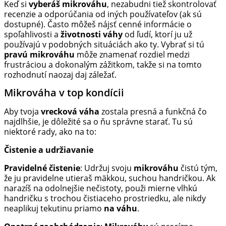
Keď si
vyberáš mikrováhu
, nezabudni tiež skontrolovať
recenzie a odporúčania od iných používateľov (ak sú
dostupné). Často môžeš nájsť cenné informácie o
spoľahlivosti a
životnosti váhy
od ľudí, ktorí ju už
používajú v podobných situáciách ako ty. Vybrať si tú
pravú mikrováhu
môže znamenať rozdiel medzi
frustráciou a dokonalým zážitkom, takže si na tomto
rozhodnutí naozaj daj záležať.
Mikrováha v top kondícii
Aby tvoja
vrecková váha
zostala presná a funkčná čo
najdlhšie, je dôležité sa o ňu správne starať. Tu sú
niektoré rady, ako na to:
Čistenie a udržiavanie
Pravidelné čistenie
: Udržuj svoju
mikrováhu
čistú tým,
že ju pravidelne utieraš mäkkou, suchou handričkou. Ak
narazíš na odolnejšie nečistoty, použi mierne vlhkú
handričku s trochou čistiaceho prostriedku, ale nikdy
neaplikuj tekutinu priamo
na váhu
.