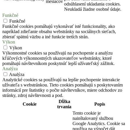
mesiacov
odsúhlasení ukladania cookies.
Neukladá žiadne osobné údaje.
Funkčné
Funkčné
Funkčné cookies pomáhajú vykonávať isté funkcionality, ako
napríklad zdieľanie obsahu webstránky na sociálnych sieťach,
zbierať spätnú väzbu a iné funkcie tretích strán.
Výkon
Výkon
Výkonnostné cookies sa používajú na pochopenie a analýzu
kľúčových výkonnostných ukazovateľov webstránky, ktoré
pomáhajú návštevníkom poskytnúť lepší užívateľský zážitok.
Analýza
Analýza
Analytické cookies sa používajú na lepšie pochopenie interakcie
užívateľa s webstránkou. Tieto cookies pomáhajú s poskytovaním
informácií pre štatistiky o počte návštevníkov, miere odchodov zo
stránky, zdroj návštevnosti a pod.
Dĺžka
Cookie
Popis
trvania
Tento cookie je
nainštalovaný službou
Google Analytics. Cookie sa
používa na výpočet dát