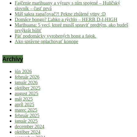
Fajčenie marihuany a výrazy s ním spojené – Huličský
slovník – časť prvá
Máš sakra zapaľovač?! Pekne zhúlené vtipy :D
Domáce bongo? Ľahko a rýchlo – HERB D-I-HIGH
Marihuana: 5 vecí, ktoré musíš spraviť predtým, ako budeš
prvýkrát húliť
Päť podomácky vyrobených bong a fajok.
Ako správne oplachovať konope
Archívy
jún 2026
február 2026
január 2026
október 2025
august 2025
máj 2025
apríl 2025
marec 2025
február 2025
január 2025
december 2024
október 2024