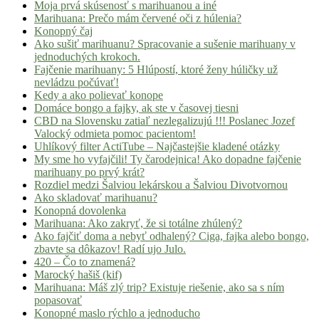
Moja prvá skúsenosť s marihuanou a iné
Marihuana: Prečo mám červené oči z húlenia?
Konopný čaj
Ako sušiť marihuanu? Spracovanie a sušenie marihuany v
jednoduchých krokoch.
Fajčenie marihuany: 5 Hlúpostí, ktoré ženy húličky už
nevládzu počúvať!
Kedy a ako polievať konope
Domáce bongo a fajky, ak ste v časovej tiesni
CBD na Slovensku zatiaľ nezlegalizujú !!! Poslanec Jozef
Valocký odmieta pomoc pacientom!
Uhlíkový filter ActiTube – Najčastejšie kladené otázky
My sme ho vyfajčili! Ty čarodejnica! Ako dopadne fajčenie
marihuany po prvý krát?
Rozdiel medzi Šalviou lekárskou a Šalviou Divotvornou
Ako skladovať marihuanu?
Konopná dovolenka
Marihuana: Ako zakryť, že si totálne zhúlený?
Ako fajčiť doma a nebyť odhalený? Ciga, fajka alebo bongo,
zbavte sa dôkazov! Radí ujo Julo.
420 – Čo to znamená?
Marocký hašiš (kif)
Marihuana: Máš zlý trip? Existuje riešenie, ako sa s ním
popasovať
Konopné maslo rýchlo a jednoducho