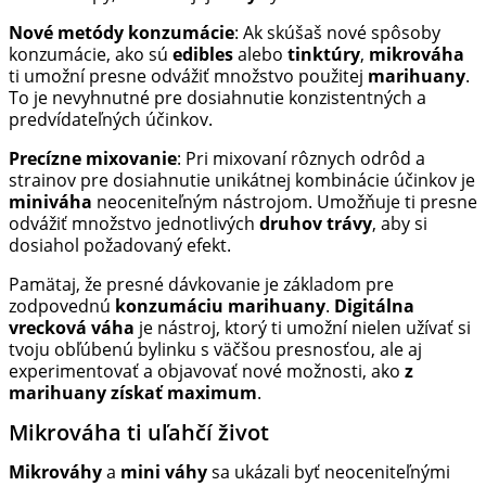
Nové metódy konzumácie
: Ak skúšaš nové spôsoby
konzumácie, ako sú
edibles
alebo
tinktúry
,
mikrováha
ti umožní presne odvážiť množstvo použitej
marihuany
.
To je nevyhnutné pre dosiahnutie konzistentných a
predvídateľných účinkov.
Precízne mixovanie
: Pri mixovaní rôznych odrôd a
strainov pre dosiahnutie unikátnej kombinácie účinkov je
miniváha
neoceniteľným nástrojom. Umožňuje ti presne
odvážiť množstvo jednotlivých
druhov trávy
, aby si
dosiahol požadovaný efekt.
Pamätaj, že presné dávkovanie je základom pre
zodpovednú
konzumáciu marihuany
.
Digitálna
vrecková váha
je nástroj, ktorý ti umožní nielen užívať si
tvoju obľúbenú bylinku s väčšou presnosťou, ale aj
experimentovať a objavovať nové možnosti, ako
z
marihuany získať maximum
.
Mikrováha ti uľahčí život
Mikrováhy
a
mini váhy
sa ukázali byť neoceniteľnými