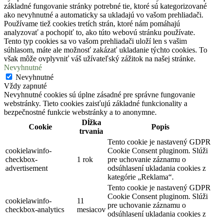
základné fungovanie stránky potrebné tie, ktoré sú kategorizované
ako nevyhnutné a automaticky sa ukladajú vo vašom prehliadači.
Používame tiež cookies tretích strán, ktoré nám pomáhajú
analyzovať a pochopiť to, ako túto webovú stránku používate.
Tento typ cookies sa vo vašom prehliadači uloží len s vašim
súhlasom, máte ale možnosť zakázať ukladanie týchto cookies. To
však môže ovplyvniť váš užívateľský zážitok na našej stránke.
Nevyhnutné
Nevyhnutné
Vždy zapnuté
Nevyhnutné cookies sú úplne zásadné pre správne fungovanie
webstránky. Tieto cookies zaisťujú základné funkcionality a
bezpečnostné funkcie webstránky a to anonymne.
Dĺžka
Cookie
Popis
trvania
Tento cookie je nastavený GDPR
cookielawinfo-
Cookie Consent pluginom. Slúži
checkbox-
1 rok
pre uchovanie záznamu o
advertisement
odsúhlasení ukladania cookies z
kategórie „Reklama“.
Tento cookie je nastavený GDPR
Cookie Consent pluginom. Slúži
cookielawinfo-
11
pre uchovanie záznamu o
checkbox-analytics
mesiacov
odsúhlasení ukladania cookies z