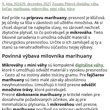
9. júna 2024
29. decembra 2025
Zuzana Pútová
digitálna váha
,
fajčiar
,
marihuana
,
mikrováha
,
mini váha
,
tráva
Keď príde na
prípravu marihuany
, presnosť je kľúčová.
Jej účinky sa líšia v závislosti od užitého množstva. Ak si
chceš dopriať tie najlepšie stavy, no zároveň nechceš
zbytočne plytvať, to čo potrebuješ je
mikrováha
. Tieto
šikovné zariadenia ti umožnia odvážiť materiál s
chirurgickou presnosťou. Určite si ich zamiluješ aj ty a
stanú sa nenahraditeľnou súčasťou tvojej výbavy.
Povinná výbava milovníka marihuany
Mikrováhy
a
mini váhy
sú kompaktné
digitálne váhy
,
ktoré ti umožňujú odvážiť materiál s vysokou presnosťou
– často až na stotiny alebo tisíciny gramu. Pre
fajčiarov
marihuany
sú tieto malé zázraky absolútnou
nevyhnutnosťou. Umožňujú ti totiž presne
odvážiť
množstvo trávy
, ktoré potrebuješ.
Presné
dávkovanie marihuany
je kritické nielen pre
dosiahnutie požadovaných účinkov, ale aj pre
minimalizáciu plytvania. S
mikrováhou
vieš presne,
koľko
marihuany
používaš na prípravu jednotlivých