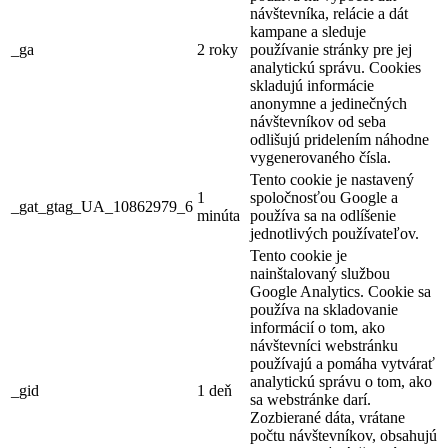
návštevníka, relácie a dát
kampane a sleduje
_ga
2 roky
používanie stránky pre jej
analytickú správu. Cookies
skladujú informácie
anonymne a jedinečných
návštevníkov od seba
odlišujú pridelením náhodne
vygenerovaného čísla.
Tento cookie je nastavený
1
spoločnosťou Google a
_gat_gtag_UA_10862979_6
minúta
používa sa na odlíšenie
jednotlivých používateľov.
Tento cookie je
nainštalovaný službou
Google Analytics. Cookie sa
používa na skladovanie
informácií o tom, ako
návštevníci webstránku
používajú a pomáha vytvárať
analytickú správu o tom, ako
_gid
1 deň
sa webstránke darí.
Zozbierané dáta, vrátane
počtu návštevníkov, obsahujú