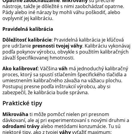
Opatrné zaobchádzanie
:
Mikrováhy
sú precízne
nástroje, takže je dôležité s nimi zaobchádzať opatrne.
Pády alebo iné nárazy by mohli váhu poškodiť, alebo
ovplyvniť jej kalibráciu.
Pravidelná kalibrácia
Dôležitosť kalibrácie
: Pravidelná kalibrácia je kľúčová
pre udržanie
presnosti tvojej váhy
. Kalibráciu vykonávaj
podľa pokynov výrobcu, obvykle s použitím kalibračných
závaží špecifikovanej hmotnosti.
Ako kalibrovať
: Väčšina
váh
má jednoduchý kalibračný
proces, ktorý sa spustí stlačením špecifického tlačidla a
umiestnením kalibračného závažia na vážiacu plochu.
Postupuj presne podľa inštrukcií výrobcu, aby si
zabezpečil, že kalibrácia bude správna.
Praktické tipy
Mikrováha
ti môže pomôcť nielen pri presnom
dávkovaní, ale aj pri experimentovaní s novými druhmi a
odrodami trávy
alebo metódami konzumácie. Tu sú
niektoré tipy, ako z tvojej
váhy
vyťažiť maximum: