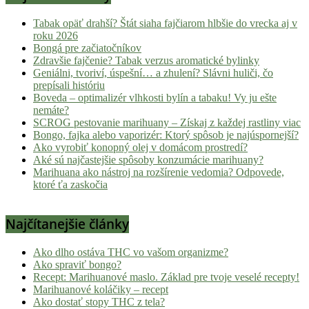
Tabak opäť drahší? Štát siaha fajčiarom hlbšie do vrecka aj v
roku 2026
Bongá pre začiatočníkov
Zdravšie fajčenie? Tabak verzus aromatické bylinky
Geniálni, tvoriví, úspešní… a zhulení? Slávni huliči, čo
prepísali históriu
Boveda – optimalizér vlhkosti bylín a tabaku! Vy ju ešte
nemáte?
SCROG pestovanie marihuany – Získaj z každej rastliny viac
Bongo, fajka alebo vaporizér: Ktorý spôsob je najúspornejší?
Ako vyrobiť konopný olej v domácom prostredí?
Aké sú najčastejšie spôsoby konzumácie marihuany?
Marihuana ako nástroj na rozšírenie vedomia? Odpovede,
ktoré ťa zaskočia
Najčítanejšie články
Ako dlho ostáva THC vo vašom organizme?
Ako spraviť bongo?
Recept: Marihuanové maslo. Základ pre tvoje veselé recepty!
Marihuanové koláčiky – recept
Ako dostať stopy THC z tela?