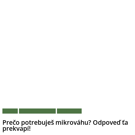
Návody
Recepty a mňamky
Zaujímavosti
Prečo potrebuješ mikrováhu? Odpoveď ťa
prekvapí!