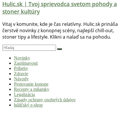
Hulic.sk | Tvoj sprievodca svetom pohody a
stoner kultúry
Vitaj v komunite, kde je čas relatívny. Hulic.sk prináša
čerstvé novinky z konopnej scény, najlepší chill-out,
stoner tipy a lifestyle. Klikni a nalaď sa na pohodu.
Novinky
Zaujímavosti
Príbehy
Zdravie
Návody
Pestovanie konope
Recepty a mňamky
Legalizácia
Zásady ochrany osobných údajov
húličský e-shop