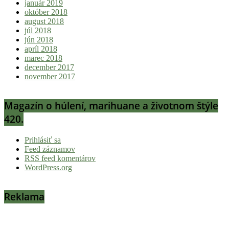
január 2019
október 2018
august 2018
júl 2018
jún 2018
apríl 2018
marec 2018
december 2017
november 2017
Magazín o húlení, marihuane a životnom štýle
420.
Prihlásiť sa
Feed záznamov
RSS feed komentárov
WordPress.org
Reklama