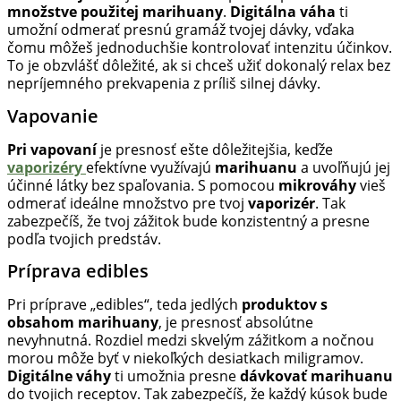
množstve použitej marihuany
.
Digitálna váha
ti
umožní odmerať presnú gramáž tvojej dávky, vďaka
čomu môžeš jednoduchšie kontrolovať intenzitu účinkov.
To je obzvlášť dôležité, ak si chceš užiť dokonalý relax bez
nepríjemného prekvapenia z príliš silnej dávky.
Vapovanie
Pri vapovaní
je presnosť ešte dôležitejšia, keďže
vaporizéry
efektívne využívajú
marihuanu
a uvoľňujú jej
účinné látky bez spaľovania. S pomocou
mikrováhy
vieš
odmerať ideálne množstvo pre tvoj
vaporizér
. Tak
zabezpečíš, že tvoj zážitok bude konzistentný a presne
podľa tvojich predstáv.
Príprava edibles
Pri príprave „edibles“, teda jedlých
produktov s
obsahom marihuany
, je presnosť absolútne
nevyhnutná. Rozdiel medzi skvelým zážitkom a nočnou
morou môže byť v niekoľkých desiatkach miligramov.
Digitálne váhy
ti umožnia presne
dávkovať marihuanu
do tvojich receptov. Tak zabezpečíš, že každý kúsok bude