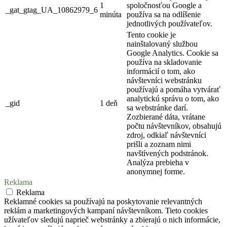
1
spoločnosťou Google a
_gat_gtag_UA_10862979_6
minúta
používa sa na odlíšenie
jednotlivých používateľov.
Tento cookie je
nainštalovaný službou
Google Analytics. Cookie sa
používa na skladovanie
informácií o tom, ako
návštevníci webstránku
používajú a pomáha vytvárať
analytickú správu o tom, ako
_gid
1 deň
sa webstránke darí.
Zozbierané dáta, vrátane
počtu návštevníkov, obsahujú
zdroj, odkiaľ návštevníci
prišli a zoznam nimi
navštívených podstránok.
Analýza prebieha v
anonymnej forme.
Reklama
Reklama
Reklamné cookies sa používajú na poskytovanie relevantných
reklám a marketingových kampaní návštevníkom. Tieto cookies
užívateľov sledujú naprieč webstránky a zbierajú o nich informácie,