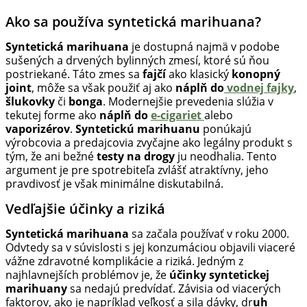
Ako sa používa syntetická marihuana?
Syntetická marihuana
je dostupná najmä v podobe
sušených a drvených bylinných zmesí, ktoré sú ňou
postriekané. Táto zmes sa
fajčí
ako klasický
konopný
joint
, môže sa však použiť aj ako
náplň do
vodnej fajky
,
šlukovky
či
bonga
. Modernejšie prevedenia slúžia v
tekutej forme ako
náplň do
e-cigariet
alebo
vaporizérov
.
Syntetickú marihuanu
ponúkajú
výrobcovia a predajcovia zvyčajne ako legálny produkt s
tým, že ani bežné
testy na drogy
ju neodhalia. Tento
argument je pre spotrebiteľa zvlášť atraktívny, jeho
pravdivosť je však minimálne diskutabilná.
Vedľajšie účinky a riziká
Syntetická marihuana
sa začala používať v roku 2000.
Odvtedy sa v súvislosti s jej konzumáciou objavili viaceré
vážne zdravotné komplikácie a riziká. Jedným z
najhlavnejších problémov je, že
účinky syntetickej
marihuany
sa nedajú predvídať. Závisia od viacerých
faktorov, ako je napríklad veľkosť a sila dávky, dr
uh