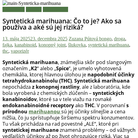
Legalizácia
Návody
Zaujímavosti
Syntetická marihuana: Čo to je? Ako sa
používa a aké sú jej riziká?
13. mája 2025
23. decembra 2025
Zuzana Pútová
bongo
,
droga
,
fajka
,
kanabinoid
,
konopný joint
,
šlukovka
,
syntetická marihuana
,
thc
,
vaporizér
Syntetická marihuana
, známejšia skôr pod slangovým
označením „
K2
“ alebo „
Spice
“, je umelo vyhotovená
chemikália, ktorej hlavnou úlohou je
napodobniť účinky
tetrahydrokanabinolu (THC)
.
Syntetická marihuana
nepochádza
z konopnej rastliny
, ale z laboratória, kde
bola vyrobená z chemických zlúčenín –
syntetických
kanabinoidov
, ktoré sa v tele viažu na rovnaké
endokanabinoidné receptory
ako
THC
. V porovnaní
s
prírodnou
marihuanou
sú jej účinky silnejšie a cena
nižšia, čo ju sprístupňuje širšiemu spektru konzumentov.
Tu však prichádza na rad povestné „ALE“, ktoré pri
syntetickej marihuane
znamená problémy – od vážnych
vedľajších účinkov až po život ohrozujúce riziká. Viac sa