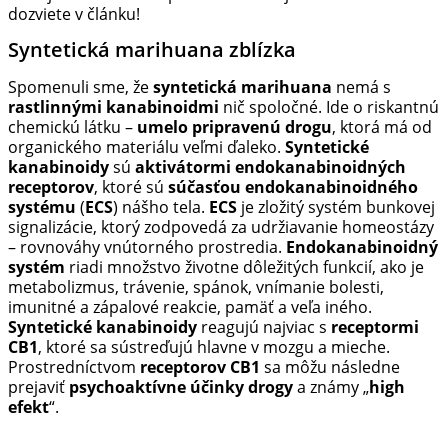
dozviete v článku!
Syntetická marihuana zblízka
Spomenuli sme, že
syntetická marihuana
nemá s
rastlinnými kanabinoidmi
nič spoločné. Ide o riskantnú
chemickú látku –
umelo pripravenú drogu
, ktorá má od
organického materiálu veľmi ďaleko.
Syntetické
kanabinoidy
sú
aktivátormi endokanabinoidných
receptorov
, ktoré sú
súčasťou endokanabinoidného
systému
(
ECS
) nášho tela.
ECS
je zložitý systém bunkovej
signalizácie, ktorý zodpovedá za udržiavanie homeostázy
– rovnováhy vnútorného prostredia.
Endokanabinoidný
systém
riadi množstvo životne dôležitých funkcií, ako je
metabolizmus, trávenie, spánok, vnímanie bolesti,
imunitné a zápalové reakcie, pamäť a veľa iného.
Syntetické kanabinoidy
reagujú najviac s
receptormi
CB1
, ktoré sa sústreďujú hlavne v mozgu a mieche.
Prostredníctvom
receptorov CB1
sa môžu následne
prejaviť
psychoaktívne účinky drogy
a známy „
high
efekt
“.