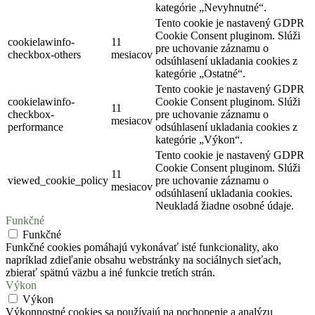
kategórie „Nevyhnutné“.
Tento cookie je nastavený GDPR
Cookie Consent pluginom. Slúži
cookielawinfo-
11
pre uchovanie záznamu o
checkbox-others
mesiacov
odsúhlasení ukladania cookies z
kategórie „Ostatné“.
Tento cookie je nastavený GDPR
cookielawinfo-
Cookie Consent pluginom. Slúži
11
checkbox-
pre uchovanie záznamu o
mesiacov
performance
odsúhlasení ukladania cookies z
kategórie „Výkon“.
Tento cookie je nastavený GDPR
Cookie Consent pluginom. Slúži
11
viewed_cookie_policy
pre uchovanie záznamu o
mesiacov
odsúhlasení ukladania cookies.
Neukladá žiadne osobné údaje.
Funkčné
Funkčné
Funkčné cookies pomáhajú vykonávať isté funkcionality, ako
napríklad zdieľanie obsahu webstránky na sociálnych sieťach,
zbierať spätnú väzbu a iné funkcie tretích strán.
Výkon
Výkon
Výkonnostné cookies sa používajú na pochopenie a analýzu