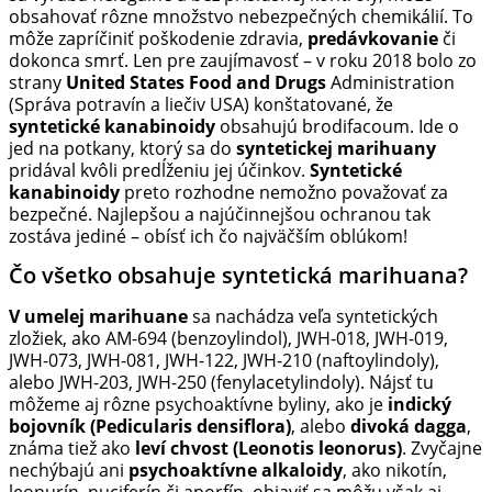
obsahovať rôzne množstvo nebezpečných chemikálií. To
môže zapríčiniť poškodenie zdravia,
predávkovanie
či
dokonca smrť. Len pre zaujímavosť – v roku 2018 bolo zo
strany
United States Food and Drugs
Administration
(Správa potravín a liečiv USA) konštatované, že
syntetické kanabinoidy
obsahujú brodifacoum. Ide o
jed na potkany, ktorý sa do
syntetickej marihuany
pridával kvôli predĺženiu jej účinkov.
Syntetické
kanabinoidy
preto rozhodne nemožno považovať za
bezpečné. Najlepšou a najúčinnejšou ochranou tak
zostáva jediné – obísť ich čo najväčším oblúkom!
Čo všetko obsahuje syntetická marihuana?
V umelej marihuane
sa nachádza veľa syntetických
zložiek, ako AM-694 (benzoylindol), JWH-018, JWH-019,
JWH-073, JWH-081, JWH-122, JWH-210 (naftoylindoly),
alebo JWH-203, JWH-250 (fenylacetylindoly). Nájsť tu
môžeme aj rôzne psychoaktívne byliny, ako je
indický
bojovník (Pedicularis densiflora)
, alebo
divoká dagga
,
známa tiež ako
leví chvost (Leonotis leonorus)
. Zvyčajne
nechýbajú ani
psychoaktívne alkaloidy
, ako nikotín,
leonurín, nuciferín či aporfín, objaviť sa môžu však aj