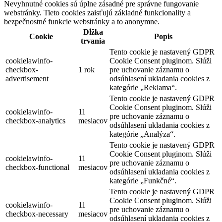
Nevyhnutné cookies sú úplne zásadné pre správne fungovanie
webstránky. Tieto cookies zaisťujú základné funkcionality a
bezpečnostné funkcie webstránky a to anonymne.
Dĺžka
Cookie
Popis
trvania
Tento cookie je nastavený GDPR
cookielawinfo-
Cookie Consent pluginom. Slúži
checkbox-
1 rok
pre uchovanie záznamu o
advertisement
odsúhlasení ukladania cookies z
kategórie „Reklama“.
Tento cookie je nastavený GDPR
Cookie Consent pluginom. Slúži
cookielawinfo-
11
pre uchovanie záznamu o
checkbox-analytics
mesiacov
odsúhlasení ukladania cookies z
kategórie „Analýza“.
Tento cookie je nastavený GDPR
Cookie Consent pluginom. Slúži
cookielawinfo-
11
pre uchovanie záznamu o
checkbox-functional
mesiacov
odsúhlasení ukladania cookies z
kategórie „Funkčné“.
Tento cookie je nastavený GDPR
Cookie Consent pluginom. Slúži
cookielawinfo-
11
pre uchovanie záznamu o
checkbox-necessary
mesiacov
odsúhlasení ukladania cookies z