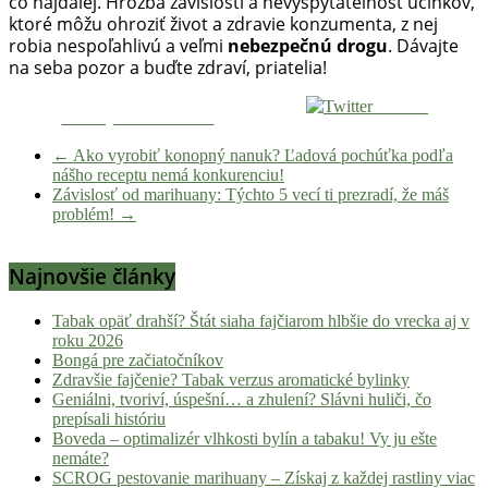
čo najďalej. Hrozba závislosti a nevyspytateľnosť účinkov,
ktoré môžu ohroziť život a zdravie konzumenta, z nej
robia nespoľahlivú a veľmi
nebezpečnú drogu
. Dávajte
na seba pozor a buďte zdraví, priatelia!
Tweetni
Zdieľaj na Facebooku
←
Ako vyrobiť konopný nanuk? Ľadová pochúťka podľa
nášho receptu nemá konkurenciu!
Závislosť od marihuany: Týchto 5 vecí ti prezradí, že máš
problém!
→
Najnovšie články
Tabak opäť drahší? Štát siaha fajčiarom hlbšie do vrecka aj v
roku 2026
Bongá pre začiatočníkov
Zdravšie fajčenie? Tabak verzus aromatické bylinky
Geniálni, tvoriví, úspešní… a zhulení? Slávni huliči, čo
prepísali históriu
Boveda – optimalizér vlhkosti bylín a tabaku! Vy ju ešte
nemáte?
SCROG pestovanie marihuany – Získaj z každej rastliny viac