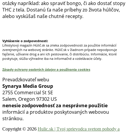
otázky napríklad: ako spraviť bongo, či ako dostať stopy
THC z tela. Dostanú ťa naše príbehy zo života húličov,
alebo vyskúšaš naše chutné recepty.
Prinášame horúce novinky na tieto témy.
Vyhlásenie o zodpovednosti:
Lifestylový magazín Húlič.sk sa zrieka zodpovednosti za použitie informácií
zverejnených na webovej stránke. Húlič.sk v žiadnom prípade nepodporuje
fajčenie, užívanie drog a ani ich pestovanie, či distribúciu. Informácie, ktoré
poskytuje, slúžia výhradne iba na informačné a vzdelávacie účely.
Zásady ochrany osobných údajov a používania cookies
Prevadzkovateľ webu
Synarya Media Group
2755 Commercial St SE
Salem, Oregon 97302 US
nenesie zodpovednosť za nesprávne použitie
informácií a produktov poskytovaných webovou
stránkou.
Copyright © 2026
Hulic.sk | Tvoj sprievodca svetom pohody a