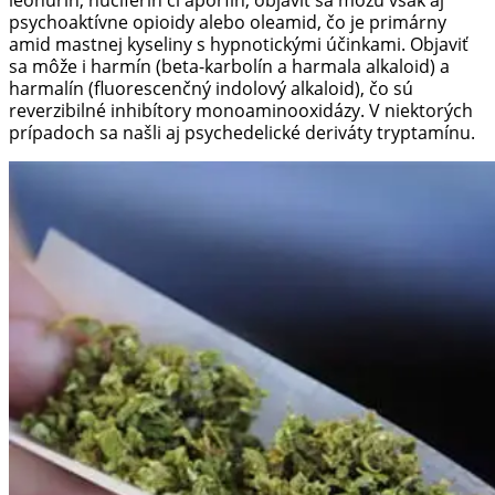
psychoaktívne opioidy alebo oleamid, čo je primárny
amid mastnej kyseliny s hypnotickými účinkami. Objaviť
sa môže i harmín (beta-karbolín a harmala alkaloid) a
harmalín (fluorescenčný indolový alkaloid), čo sú
reverzibilné inhibítory monoaminooxidázy. V niektorých
prípadoch sa našli aj psychedelické deriváty tryptamínu.