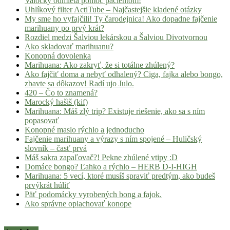
Valocký odmieta pomoc pacientom!
Uhlíkový filter ActiTube – Najčastejšie kladené otázky
My sme ho vyfajčili! Ty čarodejnica! Ako dopadne fajčenie
marihuany po prvý krát?
Rozdiel medzi Šalviou lekárskou a Šalviou Divotvornou
Ako skladovať marihuanu?
Konopná dovolenka
Marihuana: Ako zakryť, že si totálne zhúlený?
Ako fajčiť doma a nebyť odhalený? Ciga, fajka alebo bongo,
zbavte sa dôkazov! Radí ujo Julo.
420 – Čo to znamená?
Marocký hašiš (kif)
Marihuana: Máš zlý trip? Existuje riešenie, ako sa s ním
popasovať
Konopné maslo rýchlo a jednoducho
Fajčenie marihuany a výrazy s ním spojené – Huličský
slovník – časť prvá
Máš sakra zapaľovač?! Pekne zhúlené vtipy :D
Domáce bongo? Ľahko a rýchlo – HERB D-I-HIGH
Marihuana: 5 vecí, ktoré musíš spraviť predtým, ako budeš
prvýkrát húliť
Päť podomácky vyrobených bong a fajok.
Ako správne oplachovať konope