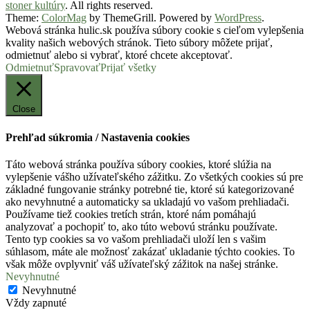
stoner kultúry
. All rights reserved.
Theme:
ColorMag
by ThemeGrill. Powered by
WordPress
.
Webová stránka hulic.sk používa súbory cookie s cieľom vylepšenia
kvality našich webových stránok. Tieto súbory môžete prijať,
odmietnuť alebo si vybrať, ktoré chcete akceptovať.
Odmietnuť
Spravovať
Prijať všetky
Close
Prehľad súkromia / Nastavenia cookies
Táto webová stránka používa súbory cookies, ktoré slúžia na
vylepšenie vášho užívateľského zážitku. Zo všetkých cookies sú pre
základné fungovanie stránky potrebné tie, ktoré sú kategorizované
ako nevyhnutné a automaticky sa ukladajú vo vašom prehliadači.
Používame tiež cookies tretích strán, ktoré nám pomáhajú
analyzovať a pochopiť to, ako túto webovú stránku používate.
Tento typ cookies sa vo vašom prehliadači uloží len s vašim
súhlasom, máte ale možnosť zakázať ukladanie týchto cookies. To
však môže ovplyvniť váš užívateľský zážitok na našej stránke.
Nevyhnutné
Nevyhnutné
Vždy zapnuté