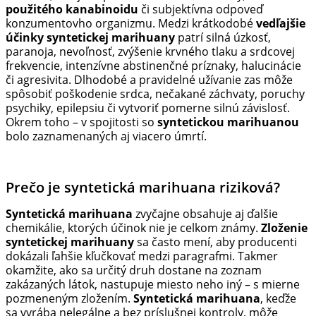
použitého kanabinoidu
či subjektívna odpoveď
konzumentovho organizmu. Medzi krátkodobé
vedľajšie
účinky syntetickej marihuany
patrí silná úzkosť,
paranoja, nevoľnosť, zvýšenie krvného tlaku a srdcovej
frekvencie, intenzívne abstinenčné príznaky, halucinácie
či agresivita. Dlhodobé a pravidelné užívanie zas môže
spôsobiť poškodenie srdca, nečakané záchvaty, poruchy
psychiky, epilepsiu či vytvoriť pomerne silnú závislosť.
Okrem toho – v spojitosti so
syntetickou marihuanou
bolo zaznamenaných aj viacero úmrtí.
Prečo je syntetická marihuana riziková?
Syntetická marihuana
zvyčajne obsahuje aj ďalšie
chemikálie, ktorých účinok nie je celkom známy.
Zloženie
syntetickej marihuany
sa často mení, aby producenti
dokázali ľahšie kľučkovať medzi paragrafmi. Takmer
okamžite, ako sa určitý druh dostane na zoznam
zakázaných látok, nastupuje miesto neho iný – s mierne
pozmeneným zložením.
Syntetická marihuana
, keďže
sa vyrába nelegálne a bez príslušnej kontroly, môže