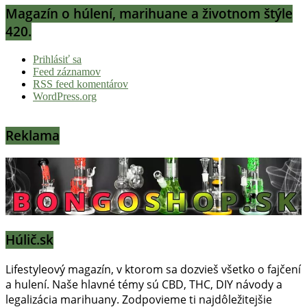
Magazín o húlení, marihuane a životnom štýle
420.
Prihlásiť sa
Feed záznamov
RSS feed komentárov
WordPress.org
Reklama
Húlič.sk
Lifestyleový magazín, v ktorom sa dozvieš všetko o fajčení
a hulení. Naše hlavné témy sú CBD, THC, DIY návody a
legalizácia marihuany. Zodpovieme ti najdôležitejšie