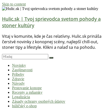
Skip to content
Hulic.sk | Tvoj sprievodca svetom pohody a
stoner kultúry
Vitaj v komunite, kde je čas relatívny. Hulic.sk prináša
čerstvé novinky z konopnej scény, najlepší chill-out,
stoner tipy a lifestyle. Klikni a nalaď sa na pohodu.
Novinky
Zaujímavosti
Príbehy
Zdravie
Návody
Pestovanie konope
Recepty a mňamky
Legalizácia
Zásady ochrany osobných údajov
húličský e-shop