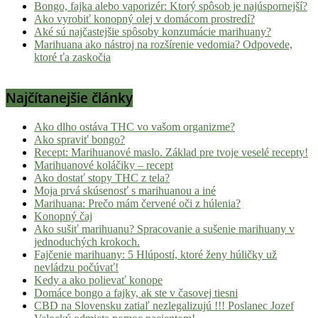
Bongo, fajka alebo vaporizér: Ktorý spôsob je najúspornejší?
Ako vyrobiť konopný olej v domácom prostredí?
Aké sú najčastejšie spôsoby konzumácie marihuany?
Marihuana ako nástroj na rozšírenie vedomia? Odpovede,
ktoré ťa zaskočia
Najčítanejšie články
Ako dlho ostáva THC vo vašom organizme?
Ako spraviť bongo?
Recept: Marihuanové maslo. Základ pre tvoje veselé recepty!
Marihuanové koláčiky – recept
Ako dostať stopy THC z tela?
Moja prvá skúsenosť s marihuanou a iné
Marihuana: Prečo mám červené oči z húlenia?
Konopný čaj
Ako sušiť marihuanu? Spracovanie a sušenie marihuany v
jednoduchých krokoch.
Fajčenie marihuany: 5 Hlúpostí, ktoré ženy húličky už
nevládzu počúvať!
Kedy a ako polievať konope
Domáce bongo a fajky, ak ste v časovej tiesni
CBD na Slovensku zatiaľ nezlegalizujú !!! Poslanec Jozef