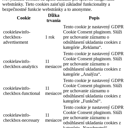
webstránky. Tieto cookies zaisťujú základné funkcionality a
bezpečnostné funkcie webstránky a to anonymne.
Dĺžka
Cookie
Popis
trvania
Tento cookie je nastavený GDPR
cookielawinfo-
Cookie Consent pluginom. Slúži
checkbox-
1 rok
pre uchovanie záznamu o
advertisement
odsúhlasení ukladania cookies z
kategórie „Reklama“.
Tento cookie je nastavený GDPR
Cookie Consent pluginom. Slúži
cookielawinfo-
11
pre uchovanie záznamu o
checkbox-analytics
mesiacov
odsúhlasení ukladania cookies z
kategórie „Analýza“.
Tento cookie je nastavený GDPR
Cookie Consent pluginom. Slúži
cookielawinfo-
11
pre uchovanie záznamu o
checkbox-functional
mesiacov
odsúhlasení ukladania cookies z
kategórie „Funkčné“.
Tento cookie je nastavený GDPR
Cookie Consent pluginom. Slúži
cookielawinfo-
11
pre uchovanie záznamu o
checkbox-necessary
mesiacov
odsúhlasení ukladania cookies z
kategórie „Nevyhnutné“.