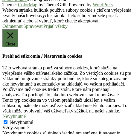
Theme:
ColorMag
by ThemeGrill. Powered by
WordPress
.
Webová stránka hulic.sk používa súbory cookie s cieľom vylepšenia
kvality našich webových stránok. Tieto súbory môžete prijať,
odmietnuť alebo si vybrať, ktoré chcete akceptovať.
Odmietnuť
Spravovať
Prijať všetky
Close
Prehľad súkromia / Nastavenia cookies
Táto webová stránka používa súbory cookies, ktoré slúžia na
vylepšenie vášho užívateľského zážitku. Zo všetkých cookies sú pre
základné fungovanie stránky potrebné tie, ktoré sú kategorizované
ako nevyhnutné a automaticky sa ukladajú vo vašom prehliadači.
Používame tiež cookies tretích strán, ktoré nám pomáhajú
analyzovať a pochopiť to, ako túto webovú stránku používate.
Tento typ cookies sa vo vašom prehliadači uloží len s vašim
súhlasom, máte ale možnosť zakázať ukladanie týchto cookies. To
však môže ovplyvniť váš užívateľský zážitok na našej stránke.
Nevyhnutné
Nevyhnutné
Vždy zapnuté
Nevyhnutné cookies sú úplne zásadné pre správne fungovanie