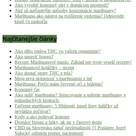
Ako vyrobiť konopný olej v domácom prostredí?
Aké sú najčastejšie spôsoby konzumácie marihuany?
Marihuana ako nástroj na rozšírenie vedomia? Odpovede,
ktoré ťa zaskočia
Najčítanejšie články
Ako dlho ostáva THC vo vašom organizme?
Ako spraviť bongo?
Recept: Marihuanové maslo. Základ pre tvoje veselé recepty!
Marihuanové koláčiky – recept
Ako dostať stopy THC z tela?
Moja prvá skúsenosť s marihuanou a iné
Marihuana: Prečo mám červené oči z húlenia?
Konopný čaj
Ako sušiť marihuanu? Spracovanie a sušenie marihuany v
jednoduchých krokoch.
Fajčenie marihuany: 5 Hlúpostí, ktoré ženy húličky už
nevládzu počúvať!
Kedy a ako polievať konope
Domáce bongo a fajky, ak ste v časovej tiesni
CBD na Slovensku zatiaľ nezlegalizujú !!! Poslanec Jozef
Valocký odmieta pomoc pacientom!