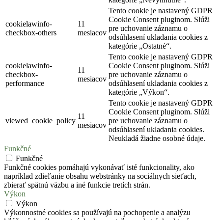
Tento cookie je nastavený GDPR
Cookie Consent pluginom. Slúži
cookielawinfo-
11
pre uchovanie záznamu o
checkbox-others
mesiacov
odsúhlasení ukladania cookies z
kategórie „Ostatné“.
Tento cookie je nastavený GDPR
cookielawinfo-
Cookie Consent pluginom. Slúži
11
checkbox-
pre uchovanie záznamu o
mesiacov
performance
odsúhlasení ukladania cookies z
kategórie „Výkon“.
Tento cookie je nastavený GDPR
Cookie Consent pluginom. Slúži
11
viewed_cookie_policy
pre uchovanie záznamu o
mesiacov
odsúhlasení ukladania cookies.
Neukladá žiadne osobné údaje.
Funkčné
Funkčné
Funkčné cookies pomáhajú vykonávať isté funkcionality, ako
napríklad zdieľanie obsahu webstránky na sociálnych sieťach,
zbierať spätnú väzbu a iné funkcie tretích strán.
Výkon
Výkon
Výkonnostné cookies sa používajú na pochopenie a analýzu