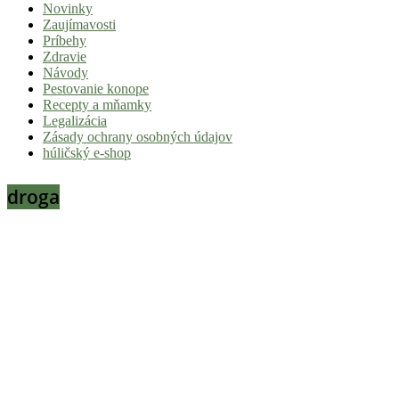
Novinky
|
Zaujímavosti
Tvoj
Príbehy
Zdravie
sprievodca
Návody
svetom
Pestovanie konope
Recepty a mňamky
pohody
Legalizácia
a
Zásady ochrany osobných údajov
húličský e-shop
stoner
kultúry
droga
Vitaj
v
komunite,
kde
je
čas
relatívny.
Hulic.sk
prináša
čerstvé