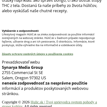
otázky napríklad: ako spraviť bongo, či ako dostať stopy
THC z tela. Dostanú ťa naše príbehy zo života húličov,
alebo vyskúšaš naše chutné recepty.
Prinášame horúce novinky na tieto témy.
Vyhlásenie o zodpovednosti:
Lifestylový magazín Húlič.sk sa zrieka zodpovednosti za použitie informácií
zverejnených na webovej stránke. Húlič.sk v žiadnom prípade nepodporuje
fajčenie, užívanie drog a ani ich pestovanie, či distribúciu. Informácie, ktoré
poskytuje, slúžia výhradne iba na informačné a vzdelávacie účely.
Zásady ochrany osobných údajov a používania cookies
Prevadzkovateľ webu
Synarya Media Group
2755 Commercial St SE
Salem, Oregon 97302 US
nenesie zodpovednosť za nesprávne použitie
informácií a produktov poskytovaných webovou
stránkou.
Copyright © 2026
Hulic.sk | Tvoj sprievodca svetom pohody a
stoner kultúry
. All rights reserved.