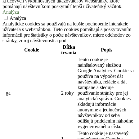
kľúčových výkonnostných ukazovateľov webstránky, ktoré
pomáhajú návštevníkom poskytnúť lepší užívateľský zážitok.
Analýza
Analýza
Analytické cookies sa používajú na lepšie pochopenie interakcie
užívateľa s webstránkou. Tieto cookies pomáhajú s poskytovaním
informácií pre štatistiky o počte návštevníkov, miere odchodov zo
stránky, zdroj návštevnosti a pod.
Dĺžka
Cookie
Popis
trvania
Tento cookie je
nainštalovaný službou
Google Analytics. Cookie sa
používa na výpočet dát
návštevníka, relácie a dát
kampane a sleduje
_ga
2 roky
používanie stránky pre jej
analytickú správu. Cookies
skladujú informácie
anonymne a jedinečných
návštevníkov od seba
odlišujú pridelením náhodne
vygenerovaného čísla.
Tento cookie je nastavený
1
spoločnosťou Google a