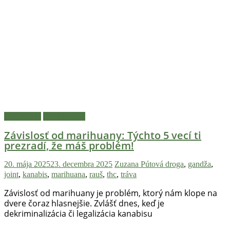
novinky
z
konopnej
scény,
najlepší
chill-
out,
stoner
tipy
a
Legalizácia
Zaujímavosti
lifestyle.
Klikni
Závislosť od marihuany: Týchto 5 vecí ti
prezradí, že máš problém!
a
nalaď
20. mája 2025
23. decembra 2025
Zuzana Pútová
droga
,
gandža
,
sa
joint
,
kanabis
,
marihuana
,
rauš
,
thc
,
tráva
na
pohodu.
Závislosť od marihuany je problém, ktorý nám klope na
dvere čoraz hlasnejšie. Zvlášť dnes, keď je
dekriminalizácia či legalizácia kanabisu