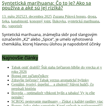
Syntetická marihuana: Čo to je? Ako sa
používa a aké sú jej riziká?
13. mája 2025
23. decembra 2025
Zuzana Pútová
bongo
,
droga
,
fajka
,
kanabinoid
,
konopný joint
,
šlukovka
,
syntetická marihuana
,
thc
,
vaporizér
Syntetická marihuana, známejšia skôr pod slangovým
označením „K2“ alebo „Spice“, je umelo vyhotovená
chemikália, ktorej hlavnou úlohou je napodobniť účinky
Najnovšie články
Tabak opäť drahší? Štát siaha fajčiarom hlbšie do vrecka aj v
roku 2026
Bongá pre začiatočníkov
Zdravšie fajčenie? Tabak verzus aromatické bylinky
Geniálni, tvoriví, úspešní… a zhulení? Slávni huliči, čo
prepísali históriu
Boveda – optimalizér vlhkosti bylín a tabaku! Vy ju ešte
nemáte?
SCROG pestovanie marihuany – Získaj z každej rastliny viac
Bongo, fajka alebo vaporizér: Ktorý spôsob je najúspornejší?