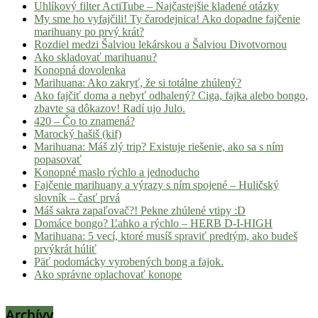
Uhlíkový filter ActiTube – Najčastejšie kladené otázky
My sme ho vyfajčili! Ty čarodejnica! Ako dopadne fajčenie
marihuany po prvý krát?
Rozdiel medzi Šalviou lekárskou a Šalviou Divotvornou
Ako skladovať marihuanu?
Konopná dovolenka
Marihuana: Ako zakryť, že si totálne zhúlený?
Ako fajčiť doma a nebyť odhalený? Ciga, fajka alebo bongo,
zbavte sa dôkazov! Radí ujo Julo.
420 – Čo to znamená?
Marocký hašiš (kif)
Marihuana: Máš zlý trip? Existuje riešenie, ako sa s ním
popasovať
Konopné maslo rýchlo a jednoducho
Fajčenie marihuany a výrazy s ním spojené – Huličský
slovník – časť prvá
Máš sakra zapaľovač?! Pekne zhúlené vtipy :D
Domáce bongo? Ľahko a rýchlo – HERB D-I-HIGH
Marihuana: 5 vecí, ktoré musíš spraviť predtým, ako budeš
prvýkrát húliť
Päť podomácky vyrobených bong a fajok.
Ako správne oplachovať konope
Archívy