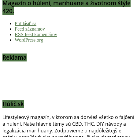
Magazín o húlení, marihuane a životnom štýle
420.
Prihlásiť sa
Feed záznamov
RSS feed komentárov
WordPress.org
Reklama
Húlič.sk
Lifestyleový magazín, v ktorom sa dozvieš všetko o fajčení
a hulení. Naše hlavné témy sú CBD, THC, DIY návody a
legalizácia marihuany. Zodpovieme ti najdôležitejšie