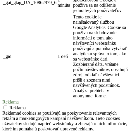
_gat_gtag_UA_10862979_6
minúta
používa sa na odlíšenie
jednotlivých používateľov.
Tento cookie je
nainštalovaný službou
Google Analytics. Cookie sa
používa na skladovanie
informácií o tom, ako
návštevníci webstránku
používajú a pomáha vytvárať
analytickú správu o tom, ako
_gid
1 deň
sa webstránke darí.
Zozbierané dáta, vrátane
počtu návštevníkov, obsahujú
zdroj, odkiaľ návštevníci
prišli a zoznam nimi
navštívených podstránok.
Analýza prebieha v
anonymnej forme.
Reklama
Reklama
Reklamné cookies sa používajú na poskytovanie relevantných
reklám a marketingových kampaní návštevníkom. Tieto cookies
užívateľov sledujú naprieč webstránky a zbierajú o nich informácie,
ktoré im pomáhajú poskytovať upravené reklamy.