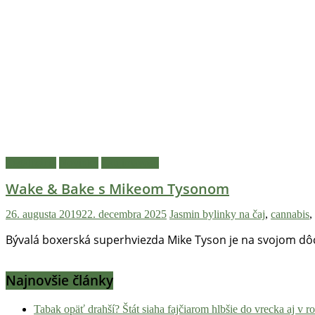
Legalizácia
Novinky
Zaujímavosti
Wake & Bake s Mikeom Tysonom
26. augusta 2019
22. decembra 2025
Jasmin
bylinky na čaj
,
cannabis
,
Bývalá boxerská superhviezda Mike Tyson je na svojom dôch
Najnovšie články
Tabak opäť drahší? Štát siaha fajčiarom hlbšie do vrecka aj v 