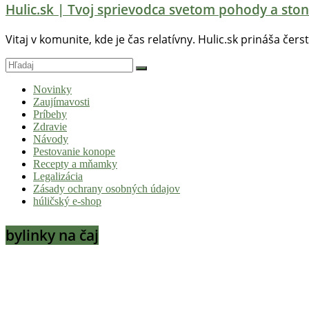
Hulic.sk | Tvoj sprievodca svetom pohody a ston
Vitaj v komunite, kde je čas relatívny. Hulic.sk prináša čers
Novinky
Zaujímavosti
Príbehy
Zdravie
Návody
Pestovanie konope
Recepty a mňamky
Legalizácia
Zásady ochrany osobných údajov
húličský e-shop
bylinky na čaj