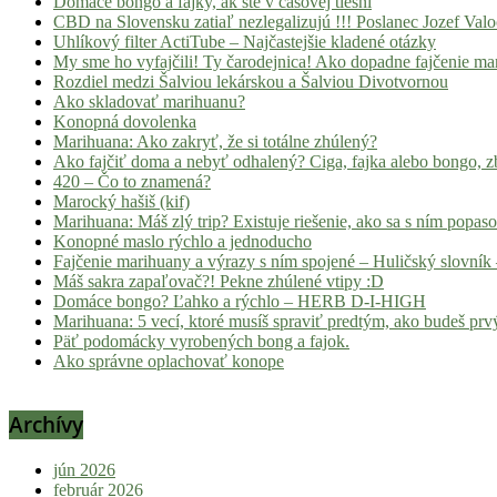
Domáce bongo a fajky, ak ste v časovej tiesni
CBD na Slovensku zatiaľ nezlegalizujú !!! Poslanec Jozef Va
Uhlíkový filter ActiTube – Najčastejšie kladené otázky
My sme ho vyfajčili! Ty čarodejnica! Ako dopadne fajčenie ma
Rozdiel medzi Šalviou lekárskou a Šalviou Divotvornou
Ako skladovať marihuanu?
Konopná dovolenka
Marihuana: Ako zakryť, že si totálne zhúlený?
Ako fajčiť doma a nebyť odhalený? Ciga, fajka alebo bongo, zb
420 – Čo to znamená?
Marocký hašiš (kif)
Marihuana: Máš zlý trip? Existuje riešenie, ako sa s ním popas
Konopné maslo rýchlo a jednoducho
Fajčenie marihuany a výrazy s ním spojené – Huličský slovník 
Máš sakra zapaľovač?! Pekne zhúlené vtipy :D
Domáce bongo? Ľahko a rýchlo – HERB D-I-HIGH
Marihuana: 5 vecí, ktoré musíš spraviť predtým, ako budeš prvý
Päť podomácky vyrobených bong a fajok.
Ako správne oplachovať konope
Archívy
jún 2026
február 2026