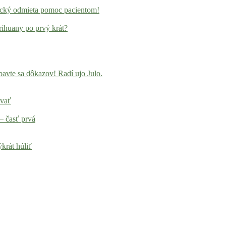
locký odmieta pomoc pacientom!
rihuany po prvý krát?
avte sa dôkazov! Radí ujo Julo.
ovať
– časť prvá
krát húliť