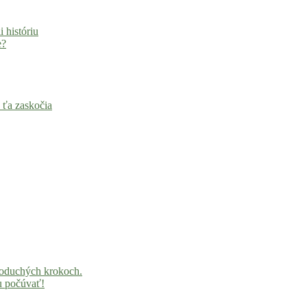
i históriu
e?
 ťa zaskočia
noduchých krokoch.
u počúvať!