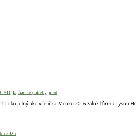
CBD
,
fajčiarske potreby
,
joint
odku pilný ako včelička. V roku 2016 založil firmu Tyson Ho
roku 2026