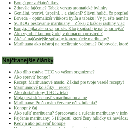
Bongá pre začiatočníkov
Zdravšie fajčenie? Tabak verzus aromatické bylinky
Geniálni, tvoriví, úspešní… a zhulení? Slávni huliči, čo prepísal
Boveda – optimalizér vlhkosti bylín a tabaku! Vy ju ešte nemát
SCROG pestovanie marihuany – Získaj z každej rastliny viac
Bongo, fajka alebo vaporizér: Ktorý spôsob je najúspornejší?
Ako vyrobiť konopný olej v domácom prostredí?
Aké sú najčastejšie spôsoby konzumácie marihuany?
Marihuana ako nástroj na rozšírenie vedomia? Odpovede, ktoré
Najčítanejšie články
Ako dlho ostáva THC vo vašom organizme?
Ako spraviť bongo?
Recept: Marihuanové maslo. Základ pre tvoje veselé recepty!
Marihuanové koláčiky – recept
Ako dostať stopy THC z tela?
Moja prvá skúsenosť s marihuanou a iné
Marihuana: Prečo mám červené oči z húlenia?
Konopný čaj
Ako sušiť marihuanu? Spracovanie a sušenie marihuany v jed
Fajčenie marihuany: 5 Hlúpostí, ktoré ženy húličky už nevládz
Kedy a ako polievať konope