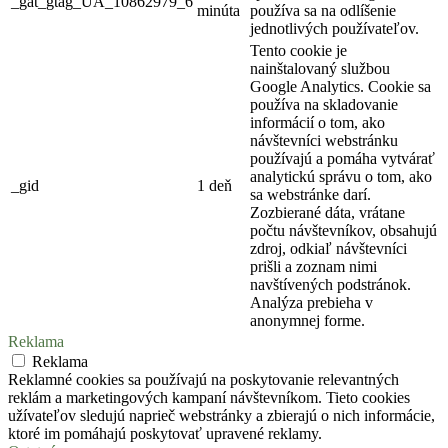
_gat_gtag_UA_10862979_6
minúta
používa sa na odlíšenie
jednotlivých používateľov.
Tento cookie je
nainštalovaný službou
Google Analytics. Cookie sa
používa na skladovanie
informácií o tom, ako
návštevníci webstránku
používajú a pomáha vytvárať
analytickú správu o tom, ako
_gid
1 deň
sa webstránke darí.
Zozbierané dáta, vrátane
počtu návštevníkov, obsahujú
zdroj, odkiaľ návštevníci
prišli a zoznam nimi
navštívených podstránok.
Analýza prebieha v
anonymnej forme.
Reklama
Reklama
Reklamné cookies sa používajú na poskytovanie relevantných
reklám a marketingových kampaní návštevníkom. Tieto cookies
užívateľov sledujú naprieč webstránky a zbierajú o nich informácie,
ktoré im pomáhajú poskytovať upravené reklamy.