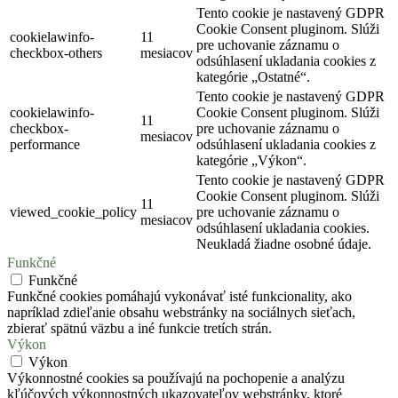
Tento cookie je nastavený GDPR
Cookie Consent pluginom. Slúži
cookielawinfo-
11
pre uchovanie záznamu o
checkbox-others
mesiacov
odsúhlasení ukladania cookies z
kategórie „Ostatné“.
Tento cookie je nastavený GDPR
cookielawinfo-
Cookie Consent pluginom. Slúži
11
checkbox-
pre uchovanie záznamu o
mesiacov
performance
odsúhlasení ukladania cookies z
kategórie „Výkon“.
Tento cookie je nastavený GDPR
Cookie Consent pluginom. Slúži
11
viewed_cookie_policy
pre uchovanie záznamu o
mesiacov
odsúhlasení ukladania cookies.
Neukladá žiadne osobné údaje.
Funkčné
Funkčné
Funkčné cookies pomáhajú vykonávať isté funkcionality, ako
napríklad zdieľanie obsahu webstránky na sociálnych sieťach,
zbierať spätnú väzbu a iné funkcie tretích strán.
Výkon
Výkon
Výkonnostné cookies sa používajú na pochopenie a analýzu
kľúčových výkonnostných ukazovateľov webstránky, ktoré