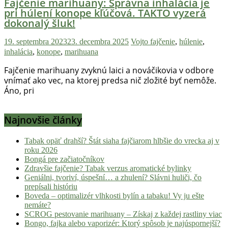
Fajčenie marihuany: Správna inhalácia je
pri húlení konope kľúčová. TAKTO vyzerá
dokonalý šluk!
19. septembra 2023
23. decembra 2025
Vojto
fajčenie
,
húlenie
,
inhalácia
,
konope
,
marihuana
Fajčenie marihuany zvyknú laici a nováčikovia v odbore
vnímať ako vec, na ktorej predsa nič zložité byť nemôže.
Áno, pri
Najnovšie články
Tabak opäť drahší? Štát siaha fajčiarom hlbšie do vrecka aj v
roku 2026
Bongá pre začiatočníkov
Zdravšie fajčenie? Tabak verzus aromatické bylinky
Geniálni, tvoriví, úspešní… a zhulení? Slávni huliči, čo
prepísali históriu
Boveda – optimalizér vlhkosti bylín a tabaku! Vy ju ešte
nemáte?
SCROG pestovanie marihuany – Získaj z každej rastliny viac
Bongo, fajka alebo vaporizér: Ktorý spôsob je najúspornejší?