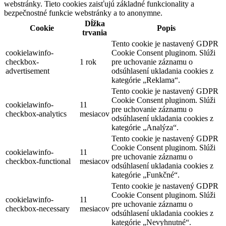
webstránky. Tieto cookies zaisťujú základné funkcionality a
bezpečnostné funkcie webstránky a to anonymne.
Dĺžka
Cookie
Popis
trvania
Tento cookie je nastavený GDPR
cookielawinfo-
Cookie Consent pluginom. Slúži
checkbox-
1 rok
pre uchovanie záznamu o
advertisement
odsúhlasení ukladania cookies z
kategórie „Reklama“.
Tento cookie je nastavený GDPR
Cookie Consent pluginom. Slúži
cookielawinfo-
11
pre uchovanie záznamu o
checkbox-analytics
mesiacov
odsúhlasení ukladania cookies z
kategórie „Analýza“.
Tento cookie je nastavený GDPR
Cookie Consent pluginom. Slúži
cookielawinfo-
11
pre uchovanie záznamu o
checkbox-functional
mesiacov
odsúhlasení ukladania cookies z
kategórie „Funkčné“.
Tento cookie je nastavený GDPR
Cookie Consent pluginom. Slúži
cookielawinfo-
11
pre uchovanie záznamu o
checkbox-necessary
mesiacov
odsúhlasení ukladania cookies z
kategórie „Nevyhnutné“.