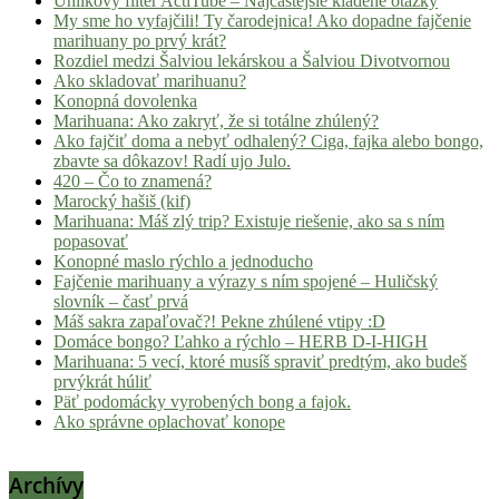
Uhlíkový filter ActiTube – Najčastejšie kladené otázky
My sme ho vyfajčili! Ty čarodejnica! Ako dopadne fajčenie
marihuany po prvý krát?
Rozdiel medzi Šalviou lekárskou a Šalviou Divotvornou
Ako skladovať marihuanu?
Konopná dovolenka
Marihuana: Ako zakryť, že si totálne zhúlený?
Ako fajčiť doma a nebyť odhalený? Ciga, fajka alebo bongo,
zbavte sa dôkazov! Radí ujo Julo.
420 – Čo to znamená?
Marocký hašiš (kif)
Marihuana: Máš zlý trip? Existuje riešenie, ako sa s ním
popasovať
Konopné maslo rýchlo a jednoducho
Fajčenie marihuany a výrazy s ním spojené – Huličský
slovník – časť prvá
Máš sakra zapaľovač?! Pekne zhúlené vtipy :D
Domáce bongo? Ľahko a rýchlo – HERB D-I-HIGH
Marihuana: 5 vecí, ktoré musíš spraviť predtým, ako budeš
prvýkrát húliť
Päť podomácky vyrobených bong a fajok.
Ako správne oplachovať konope
Archívy