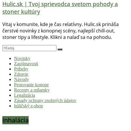
Hulic.sk | Tvoj sprievodca svetom pohody a
stoner kultúry
Vitaj v komunite, kde je čas relatívny. Hulic.sk prináša
čerstvé novinky z konopnej scény, najlepší chill-out,
stoner tipy a lifestyle. Klikni a nalaď sa na pohodu.
Novinky
Zaujímavosti
Príbehy
Zdravie
Návody
Pestovanie konope
Recepty a mňamky
Legalizácia
Zásady ochrany osobných údajov
húličský e-shop
inhalácia