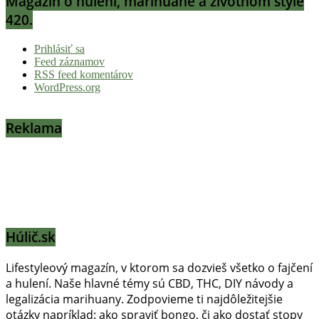
Magazín o húlení, marihuane a životnom štýle
420.
Prihlásiť sa
Feed záznamov
RSS feed komentárov
WordPress.org
Reklama
Húlič.sk
Lifestyleový magazín, v ktorom sa dozvieš všetko o fajčení
a hulení. Naše hlavné témy sú CBD, THC, DIY návody a
legalizácia marihuany. Zodpovieme ti najdôležitejšie
otázky napríklad: ako spraviť bongo, či ako dostať stopy