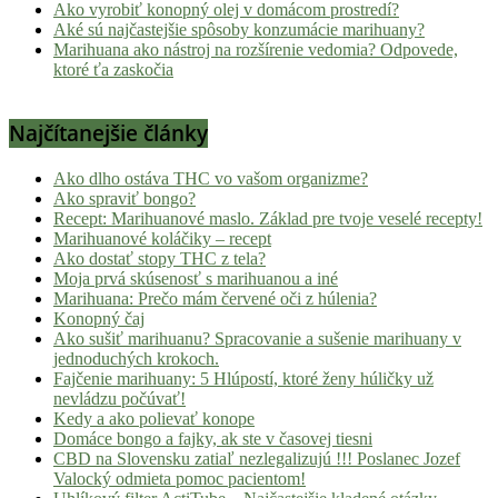
Ako vyrobiť konopný olej v domácom prostredí?
Aké sú najčastejšie spôsoby konzumácie marihuany?
Marihuana ako nástroj na rozšírenie vedomia? Odpovede,
ktoré ťa zaskočia
Najčítanejšie články
Ako dlho ostáva THC vo vašom organizme?
Ako spraviť bongo?
Recept: Marihuanové maslo. Základ pre tvoje veselé recepty!
Marihuanové koláčiky – recept
Ako dostať stopy THC z tela?
Moja prvá skúsenosť s marihuanou a iné
Marihuana: Prečo mám červené oči z húlenia?
Konopný čaj
Ako sušiť marihuanu? Spracovanie a sušenie marihuany v
jednoduchých krokoch.
Fajčenie marihuany: 5 Hlúpostí, ktoré ženy húličky už
nevládzu počúvať!
Kedy a ako polievať konope
Domáce bongo a fajky, ak ste v časovej tiesni
CBD na Slovensku zatiaľ nezlegalizujú !!! Poslanec Jozef
Valocký odmieta pomoc pacientom!