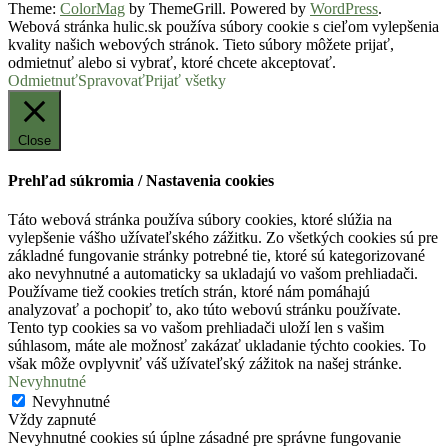
Theme:
ColorMag
by ThemeGrill. Powered by
WordPress
.
Webová stránka hulic.sk používa súbory cookie s cieľom vylepšenia
kvality našich webových stránok. Tieto súbory môžete prijať,
odmietnuť alebo si vybrať, ktoré chcete akceptovať.
Odmietnuť
Spravovať
Prijať všetky
Close
Prehľad súkromia / Nastavenia cookies
Táto webová stránka používa súbory cookies, ktoré slúžia na
vylepšenie vášho užívateľského zážitku. Zo všetkých cookies sú pre
základné fungovanie stránky potrebné tie, ktoré sú kategorizované
ako nevyhnutné a automaticky sa ukladajú vo vašom prehliadači.
Používame tiež cookies tretích strán, ktoré nám pomáhajú
analyzovať a pochopiť to, ako túto webovú stránku používate.
Tento typ cookies sa vo vašom prehliadači uloží len s vašim
súhlasom, máte ale možnosť zakázať ukladanie týchto cookies. To
však môže ovplyvniť váš užívateľský zážitok na našej stránke.
Nevyhnutné
Nevyhnutné
Vždy zapnuté
Nevyhnutné cookies sú úplne zásadné pre správne fungovanie