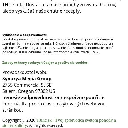
THC z tela. Dostanú ťa naše príbehy zo života húličov,
alebo vyskúšaš naše chutné recepty.
Prinášame horúce novinky na tieto témy.
Vyhlásenie o zodpovednosti:
Lifestylový magazín Húlič.sk sa zrieka zodpovednosti za použitie informácií
zverejnených na webovej stránke. Húlič.sk v žiadnom prípade nepodporuje
fajčenie, užívanie drog a ani ich pestovanie, či distribúciu. Informácie, ktoré
poskytuje, slúžia výhradne iba na informačné a vzdelávacie účely.
Zásady ochrany osobných údajov a používania cookies
Prevadzkovateľ webu
Synarya Media Group
2755 Commercial St SE
Salem, Oregon 97302 US
nenesie zodpovednosť za nesprávne použitie
informácií a produktov poskytovaných webovou
stránkou.
Copyright © 2026
Hulic.sk | Tvoj sprievodca svetom pohody a
stoner kultúry
. All rights reserved.