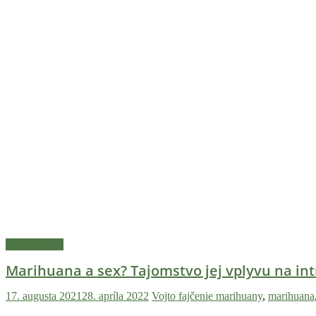
Zaujímavosti
Marihuana a sex? Tajomstvo jej vplyvu na int
17. augusta 2021
28. apríla 2022
Vojto
fajčenie marihuany
,
marihuana