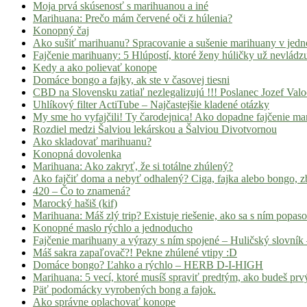
Moja prvá skúsenosť s marihuanou a iné
Marihuana: Prečo mám červené oči z húlenia?
Konopný čaj
Ako sušiť marihuanu? Spracovanie a sušenie marihuany v jed
Fajčenie marihuany: 5 Hlúpostí, ktoré ženy húličky už nevládz
Kedy a ako polievať konope
Domáce bongo a fajky, ak ste v časovej tiesni
CBD na Slovensku zatiaľ nezlegalizujú !!! Poslanec Jozef Va
Uhlíkový filter ActiTube – Najčastejšie kladené otázky
My sme ho vyfajčili! Ty čarodejnica! Ako dopadne fajčenie ma
Rozdiel medzi Šalviou lekárskou a Šalviou Divotvornou
Ako skladovať marihuanu?
Konopná dovolenka
Marihuana: Ako zakryť, že si totálne zhúlený?
Ako fajčiť doma a nebyť odhalený? Ciga, fajka alebo bongo, zb
420 – Čo to znamená?
Marocký hašiš (kif)
Marihuana: Máš zlý trip? Existuje riešenie, ako sa s ním popas
Konopné maslo rýchlo a jednoducho
Fajčenie marihuany a výrazy s ním spojené – Huličský slovník 
Máš sakra zapaľovač?! Pekne zhúlené vtipy :D
Domáce bongo? Ľahko a rýchlo – HERB D-I-HIGH
Marihuana: 5 vecí, ktoré musíš spraviť predtým, ako budeš prvý
Päť podomácky vyrobených bong a fajok.
Ako správne oplachovať konope