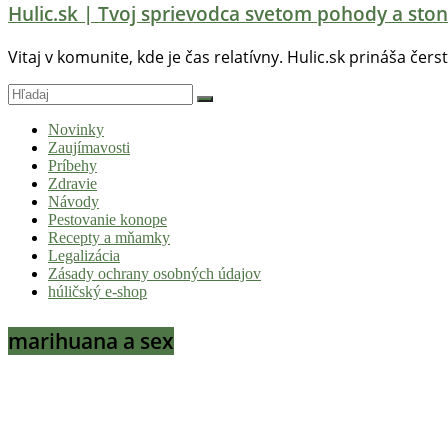
Hulic.sk | Tvoj sprievodca svetom pohody a ston
Vitaj v komunite, kde je čas relatívny. Hulic.sk prináša čers
Novinky
Zaujímavosti
Príbehy
Zdravie
Návody
Pestovanie konope
Recepty a mňamky
Legalizácia
Zásady ochrany osobných údajov
húličský e-shop
marihuana a sex