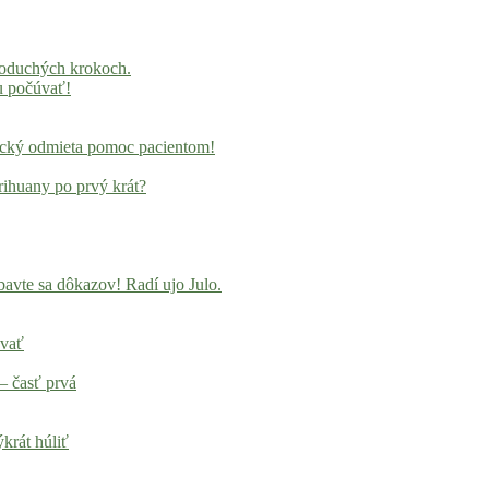
noduchých krokoch.
u počúvať!
locký odmieta pomoc pacientom!
rihuany po prvý krát?
avte sa dôkazov! Radí ujo Julo.
ovať
– časť prvá
krát húliť