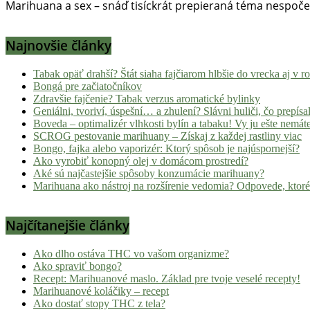
Marihuana a sex – snáď tisíckrát prepieraná téma nespoč
Najnovšie články
Tabak opäť drahší? Štát siaha fajčiarom hlbšie do vrecka aj v 
Bongá pre začiatočníkov
Zdravšie fajčenie? Tabak verzus aromatické bylinky
Geniálni, tvoriví, úspešní… a zhulení? Slávni huliči, čo prepísal
Boveda – optimalizér vlhkosti bylín a tabaku! Vy ju ešte nemát
SCROG pestovanie marihuany – Získaj z každej rastliny viac
Bongo, fajka alebo vaporizér: Ktorý spôsob je najúspornejší?
Ako vyrobiť konopný olej v domácom prostredí?
Aké sú najčastejšie spôsoby konzumácie marihuany?
Marihuana ako nástroj na rozšírenie vedomia? Odpovede, ktoré
Najčítanejšie články
Ako dlho ostáva THC vo vašom organizme?
Ako spraviť bongo?
Recept: Marihuanové maslo. Základ pre tvoje veselé recepty!
Marihuanové koláčiky – recept
Ako dostať stopy THC z tela?