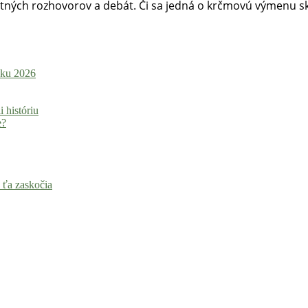
etných rozhovorov a debát. Či sa jedná o krčmovú výmenu s
roku 2026
i históriu
e?
 ťa zaskočia