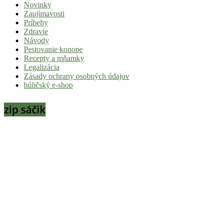
Novinky
|
Zaujímavosti
Tvoj
Príbehy
Zdravie
sprievodca
Návody
svetom
Pestovanie konope
Recepty a mňamky
pohody
Legalizácia
a
Zásady ochrany osobných údajov
húličský e-shop
stoner
kultúry
zip sáčik
Vitaj
v
komunite,
kde
je
čas
relatívny.
Hulic.sk
prináša
čerstvé