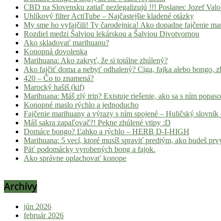
CBD na Slovensku zatiaľ nezlegalizujú !!! Poslanec Jozef Va
Uhlíkový filter ActiTube – Najčastejšie kladené otázky
My sme ho vyfajčili! Ty čarodejnica! Ako dopadne fajčenie ma
Rozdiel medzi Šalviou lekárskou a Šalviou Divotvornou
Ako skladovať marihuanu?
Konopná dovolenka
Marihuana: Ako zakryť, že si totálne zhúlený?
Ako fajčiť doma a nebyť odhalený? Ciga, fajka alebo bongo, zb
420 – Čo to znamená?
Marocký hašiš (kif)
Marihuana: Máš zlý trip? Existuje riešenie, ako sa s ním popas
Konopné maslo rýchlo a jednoducho
Fajčenie marihuany a výrazy s ním spojené – Huličský slovník 
Máš sakra zapaľovač?! Pekne zhúlené vtipy :D
Domáce bongo? Ľahko a rýchlo – HERB D-I-HIGH
Marihuana: 5 vecí, ktoré musíš spraviť predtým, ako budeš prvý
Päť podomácky vyrobených bong a fajok.
Ako správne oplachovať konope
Archívy
jún 2026
február 2026