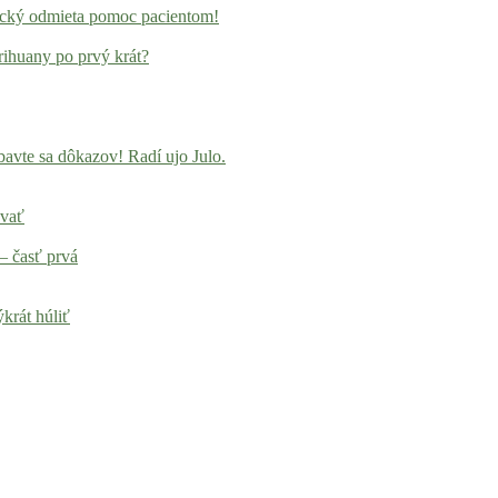
locký odmieta pomoc pacientom!
rihuany po prvý krát?
avte sa dôkazov! Radí ujo Julo.
ovať
– časť prvá
krát húliť