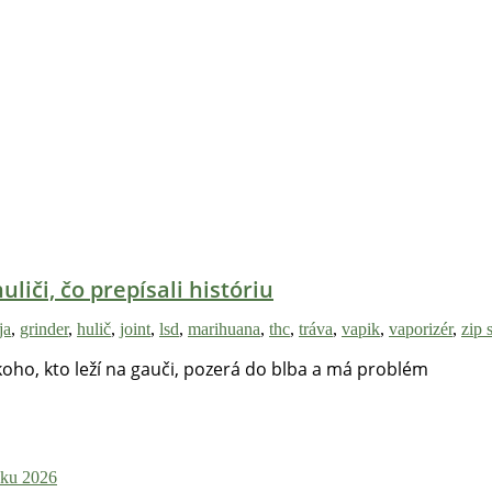
uliči, čo prepísali históriu
ja
,
grinder
,
hulič
,
joint
,
lsd
,
marihuana
,
thc
,
tráva
,
vapik
,
vaporizér
,
zip 
koho, kto leží na gauči, pozerá do blba a má problém
roku 2026