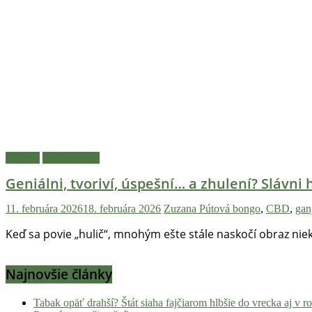
novinky
z
konopnej
scény,
najlepší
chill-
out,
stoner
tipy
a
Príbehy
Zaujímavosti
lifestyle.
Klikni
Geniálni, tvoriví, úspešní… a zhulení? Slávni h
a
11. februára 2026
18. februára 2026
Zuzana Pútová
bongo
,
CBD
,
gan
nalaď
sa
Keď sa povie „hulič“, mnohým ešte stále naskočí obraz nie
na
pohodu.
Najnovšie články
Tabak opäť drahší? Štát siaha fajčiarom hlbšie do vrecka aj v 