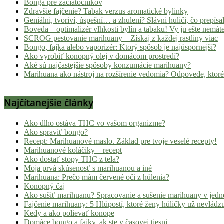
Bongá pre začiatočníkov
Zdravšie fajčenie? Tabak verzus aromatické bylinky
Geniálni, tvoriví, úspešní… a zhulení? Slávni huliči, čo prepísal
Boveda – optimalizér vlhkosti bylín a tabaku! Vy ju ešte nemát
SCROG pestovanie marihuany – Získaj z každej rastliny viac
Bongo, fajka alebo vaporizér: Ktorý spôsob je najúspornejší?
Ako vyrobiť konopný olej v domácom prostredí?
Aké sú najčastejšie spôsoby konzumácie marihuany?
Marihuana ako nástroj na rozšírenie vedomia? Odpovede, ktoré
Najčítanejšie články
Ako dlho ostáva THC vo vašom organizme?
Ako spraviť bongo?
Recept: Marihuanové maslo. Základ pre tvoje veselé recepty!
Marihuanové koláčiky – recept
Ako dostať stopy THC z tela?
Moja prvá skúsenosť s marihuanou a iné
Marihuana: Prečo mám červené oči z húlenia?
Konopný čaj
Ako sušiť marihuanu? Spracovanie a sušenie marihuany v jed
Fajčenie marihuany: 5 Hlúpostí, ktoré ženy húličky už nevládz
Kedy a ako polievať konope
Domáce bongo a fajky, ak ste v časovej tiesni