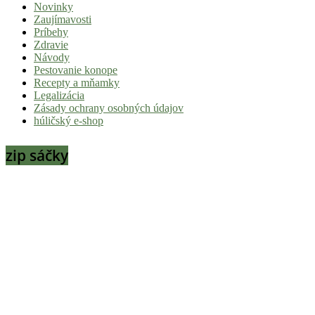
Novinky
|
Zaujímavosti
Tvoj
Príbehy
Zdravie
sprievodca
Návody
svetom
Pestovanie konope
Recepty a mňamky
pohody
Legalizácia
a
Zásady ochrany osobných údajov
húličský e-shop
stoner
kultúry
zip sáčky
Vitaj
v
komunite,
kde
je
čas
relatívny.
Hulic.sk
prináša
čerstvé