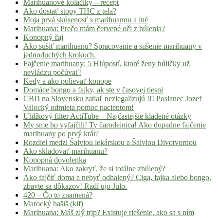
Marihuanové koláčiky – recept
Ako dostať stopy THC z tela?
Moja prvá skúsenosť s marihuanou a iné
Marihuana: Prečo mám červené oči z húlenia?
Konopný čaj
Ako sušiť marihuanu? Spracovanie a sušenie marihuany v
jednoduchých krokoch.
Fajčenie marihuany: 5 Hlúpostí, ktoré ženy húličky už
nevládzu počúvať!
Kedy a ako polievať konope
Domáce bongo a fajky, ak ste v časovej tiesni
CBD na Slovensku zatiaľ nezlegalizujú !!! Poslanec Jozef
Valocký odmieta pomoc pacientom!
Uhlíkový filter ActiTube – Najčastejšie kladené otázky
My sme ho vyfajčili! Ty čarodejnica! Ako dopadne fajčenie
marihuany po prvý krát?
Rozdiel medzi Šalviou lekárskou a Šalviou Divotvornou
Ako skladovať marihuanu?
Konopná dovolenka
Marihuana: Ako zakryť, že si totálne zhúlený?
Ako fajčiť doma a nebyť odhalený? Ciga, fajka alebo bongo,
zbavte sa dôkazov! Radí ujo Julo.
420 – Čo to znamená?
Marocký hašiš (kif)
Marihuana: Máš zlý trip? Existuje riešenie, ako sa s ním