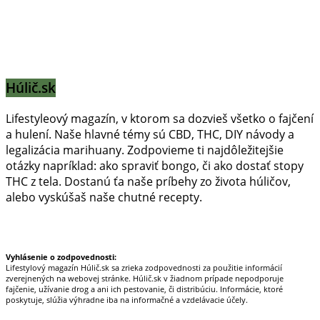
Húlič.sk
Lifestyleový magazín, v ktorom sa dozvieš všetko o fajčení
a hulení. Naše hlavné témy sú CBD, THC, DIY návody a
legalizácia marihuany. Zodpovieme ti najdôležitejšie
otázky napríklad: ako spraviť bongo, či ako dostať stopy
THC z tela. Dostanú ťa naše príbehy zo života húličov,
alebo vyskúšaš naše chutné recepty.
Prinášame horúce novinky na tieto témy.
Vyhlásenie o zodpovednosti:
Lifestylový magazín Húlič.sk sa zrieka zodpovednosti za použitie informácií
zverejnených na webovej stránke. Húlič.sk v žiadnom prípade nepodporuje
fajčenie, užívanie drog a ani ich pestovanie, či distribúciu. Informácie, ktoré
poskytuje, slúžia výhradne iba na informačné a vzdelávacie účely.