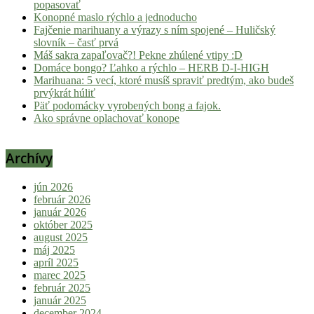
popasovať
Konopné maslo rýchlo a jednoducho
Fajčenie marihuany a výrazy s ním spojené – Huličský
slovník – časť prvá
Máš sakra zapaľovač?! Pekne zhúlené vtipy :D
Domáce bongo? Ľahko a rýchlo – HERB D-I-HIGH
Marihuana: 5 vecí, ktoré musíš spraviť predtým, ako budeš
prvýkrát húliť
Päť podomácky vyrobených bong a fajok.
Ako správne oplachovať konope
Archívy
jún 2026
február 2026
január 2026
október 2025
august 2025
máj 2025
apríl 2025
marec 2025
február 2025
január 2025
december 2024