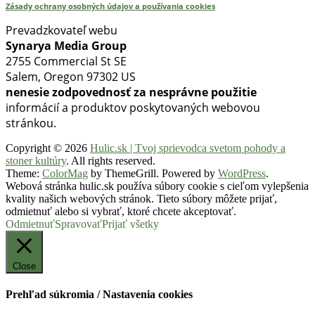
Zásady ochrany osobných údajov a používania cookies
Prevadzkovateľ webu
Synarya Media Group
2755 Commercial St SE
Salem, Oregon 97302 US
nenesie zodpovednosť za nesprávne použitie
informácií a produktov poskytovaných webovou
stránkou.
Copyright © 2026
Hulic.sk | Tvoj sprievodca svetom pohody a
stoner kultúry
. All rights reserved.
Theme:
ColorMag
by ThemeGrill. Powered by
WordPress
.
Webová stránka hulic.sk používa súbory cookie s cieľom vylepšenia
kvality našich webových stránok. Tieto súbory môžete prijať,
odmietnuť alebo si vybrať, ktoré chcete akceptovať.
Odmietnuť
Spravovať
Prijať všetky
Close
Prehľad súkromia / Nastavenia cookies