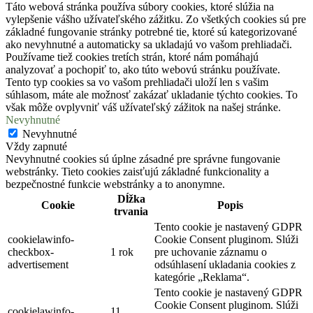
Táto webová stránka používa súbory cookies, ktoré slúžia na
vylepšenie vášho užívateľského zážitku. Zo všetkých cookies sú pre
základné fungovanie stránky potrebné tie, ktoré sú kategorizované
ako nevyhnutné a automaticky sa ukladajú vo vašom prehliadači.
Používame tiež cookies tretích strán, ktoré nám pomáhajú
analyzovať a pochopiť to, ako túto webovú stránku používate.
Tento typ cookies sa vo vašom prehliadači uloží len s vašim
súhlasom, máte ale možnosť zakázať ukladanie týchto cookies. To
však môže ovplyvniť váš užívateľský zážitok na našej stránke.
Nevyhnutné
Nevyhnutné
Vždy zapnuté
Nevyhnutné cookies sú úplne zásadné pre správne fungovanie
webstránky. Tieto cookies zaisťujú základné funkcionality a
bezpečnostné funkcie webstránky a to anonymne.
Dĺžka
Cookie
Popis
trvania
Tento cookie je nastavený GDPR
cookielawinfo-
Cookie Consent pluginom. Slúži
checkbox-
1 rok
pre uchovanie záznamu o
advertisement
odsúhlasení ukladania cookies z
kategórie „Reklama“.
Tento cookie je nastavený GDPR
Cookie Consent pluginom. Slúži
cookielawinfo-
11