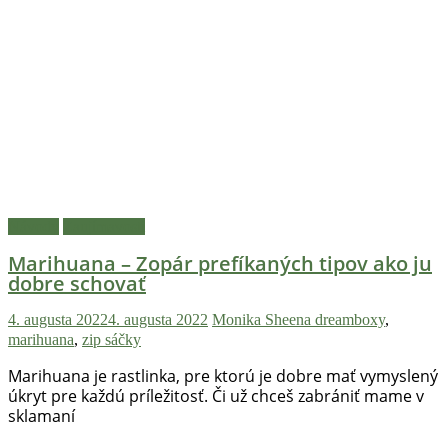
novinky
z
konopnej
scény,
najlepší
chill-
out,
stoner
tipy
a
Návody
Zaujímavosti
lifestyle.
Klikni
Marihuana – Zopár prefíkaných tipov ako ju
dobre schovať
a
nalaď
4. augusta 2022
4. augusta 2022
Monika Sheena
dreamboxy
,
sa
marihuana
,
zip sáčky
na
pohodu.
Marihuana je rastlinka, pre ktorú je dobre mať vymyslený
úkryt pre každú príležitosť. Či už chceš zabrániť mame v
sklamaní