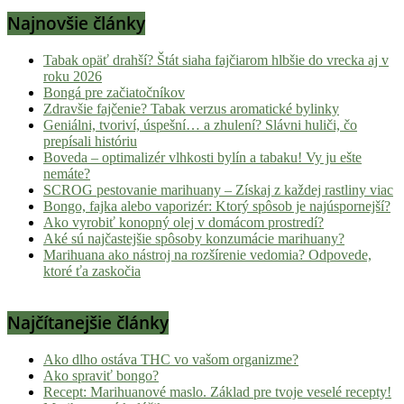
Najnovšie články
Tabak opäť drahší? Štát siaha fajčiarom hlbšie do vrecka aj v
roku 2026
Bongá pre začiatočníkov
Zdravšie fajčenie? Tabak verzus aromatické bylinky
Geniálni, tvoriví, úspešní… a zhulení? Slávni huliči, čo
prepísali históriu
Boveda – optimalizér vlhkosti bylín a tabaku! Vy ju ešte
nemáte?
SCROG pestovanie marihuany – Získaj z každej rastliny viac
Bongo, fajka alebo vaporizér: Ktorý spôsob je najúspornejší?
Ako vyrobiť konopný olej v domácom prostredí?
Aké sú najčastejšie spôsoby konzumácie marihuany?
Marihuana ako nástroj na rozšírenie vedomia? Odpovede,
ktoré ťa zaskočia
Najčítanejšie články
Ako dlho ostáva THC vo vašom organizme?
Ako spraviť bongo?
Recept: Marihuanové maslo. Základ pre tvoje veselé recepty!