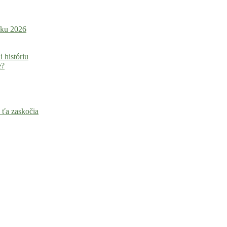
roku 2026
i históriu
e?
 ťa zaskočia