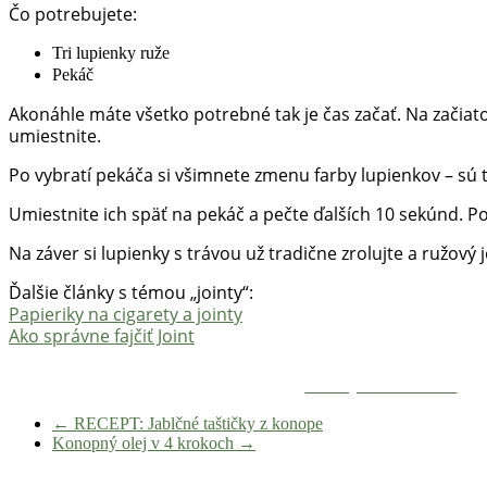
Čo potrebujete:
Tri lupienky ruže
Pekáč
Akonáhle máte všetko potrebné tak je čas začať. Na začiat
umiestnite.
Po vybratí pekáča si všimnete zmenu farby lupienkov – sú t
Umiestnite ich späť na pekáč a pečte ďalších 10 sekúnd. P
Na záver si lupienky s trávou už tradične zrolujte a ružový 
Ďalšie články s témou „jointy“:
Papieriky na cigarety a jointy
Ako správne fajčiť Joint
Zdieľaj na Facebooku
←
RECEPT: Jablčné taštičky z konope
Konopný olej v 4 krokoch
→