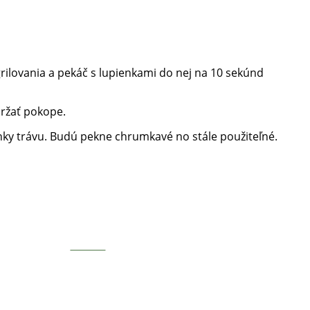
rilovania a pekáč s lupienkami do nej na 10 sekúnd
držať pokope.
enky trávu. Budú pekne chrumkavé no stále použiteľné.
Tweetni