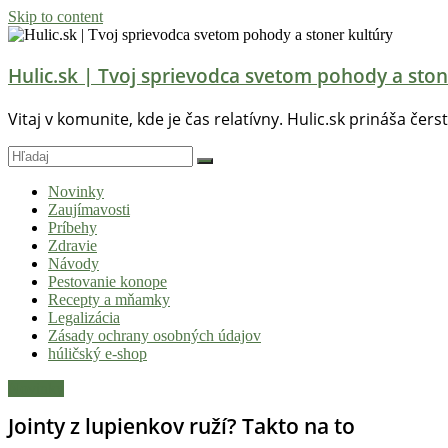
Skip to content
Hulic.sk | Tvoj sprievodca svetom pohody a ston
Vitaj v komunite, kde je čas relatívny. Hulic.sk prináša čers
Novinky
Zaujímavosti
Príbehy
Zdravie
Návody
Pestovanie konope
Recepty a mňamky
Legalizácia
Zásady ochrany osobných údajov
húličský e-shop
Novinky
Jointy z lupienkov ruží? Takto na to