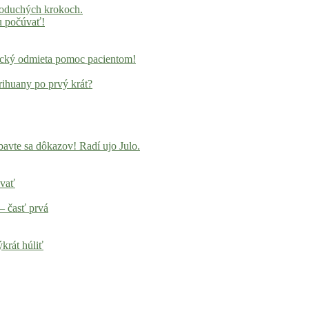
noduchých krokoch.
u počúvať!
locký odmieta pomoc pacientom!
rihuany po prvý krát?
avte sa dôkazov! Radí ujo Julo.
ovať
– časť prvá
krát húliť