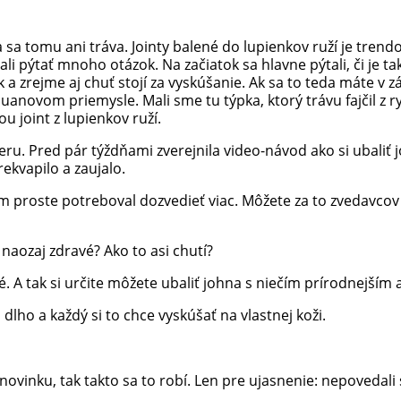
sa tomu ani tráva. Jointy balené do lupienkov ruží je trend
ali pýtať mnoho otázok. Na začiatok sa hlavne pýtali, či je t
bak a zrejme aj chuť stojí za vyskúšanie. Ak sa to teda máte
ovom priemysle. Mali sme tu týpka, ktorý trávu fajčil z ryb
 joint z lupienkov ruží.
ru. Pred pár týždňami zverejnila video-návod ako si ubaliť j
ekvapilo a zaujalo.
proste potreboval dozvedieť viac. Môžete za to zvedavcov vi
naozaj zdravé? Ako to asi chutí?
é. A tak si určite môžete ubaliť johna s niečím prírodnejším 
dlho a každý si to chce vyskúšať na vlastnej koži.
novinku, tak takto sa to robí. Len pre ujasnenie: nepovedali