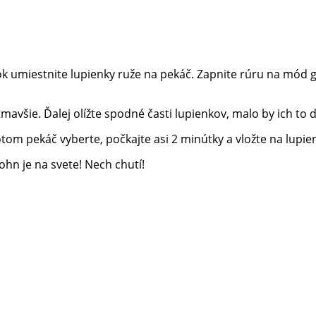
ok umiestnite lupienky ruže na pekáč. Zapnite rúru na mód g
mavšie. Ďalej olížte spodné časti lupienkov, malo by ich to 
otom pekáč vyberte, počkajte asi 2 minútky a vložte na lupi
john je na svete! Nech chutí!