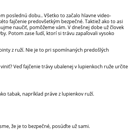
om poslednú dobu.. Všetko to začalo hlavne video-
akéto fajčenie predovšetkým bezpečné. Taktiež ako to asi
 v záujme naučiť, pomôžeme vám. V dnešnej dobe už človek
y. Potom zase ľudí, ktorí si trávu zapaľovali vysoko
ointy z ruží. Nie je to pri spomínaných predošlých
niť? Veď fajčenie trávy ubalenej v lupienkoch ruže určite
ako tabak, napríklad práve z lupienkov ruží.
 sme, že je to bezpečné, posúďte už sami.