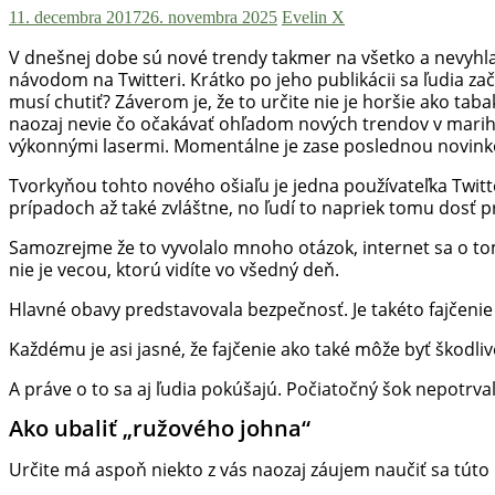
11. decembra 2017
26. novembra 2025
Evelin X
V dnešnej dobe sú nové trendy takmer na všetko a nevyhla 
návodom na Twitteri. Krátko po jeho publikácii sa ľudia zač
musí chutiť? Záverom je, že to určite nie je horšie ako ta
naozaj nevie čo očakávať ohľadom nových trendov v marihuan
výkonnými lasermi. Momentálne je zase poslednou novinkou
Tvorkyňou tohto nového ošiaľu je jedna používateľka Twitte
prípadoch až také zvláštne, no ľudí to napriek tomu dosť pr
Samozrejme že to vyvolalo mnoho otázok, internet sa o tom 
nie je vecou, ktorú vidíte vo všedný deň.
Hlavné obavy predstavovala bezpečnosť. Je takéto fajčenie 
Každému je asi jasné, že fajčenie ako také môže byť škodliv
A práve o to sa aj ľudia pokúšajú. Počiatočný šok nepotrval 
Ako ubaliť „ružového johna“
Určite má aspoň niekto z vás naozaj záujem naučiť sa túto 