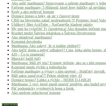
Ako sušiť marihuanu? Spracovanie a sušenie marihuany v jed
Fajčenie marihuany: 5 Hlúpostí, ktoré ženy húličky už nevládz
Kedy a ako polievať konope
Domáce bongo a fajky, ak ste v časovej tiesni
CBD na Slovensku zatiaľ nezlegalizujú !!! Poslanec Jozef Va
Uhlíkový filter ActiTube – Najčastejšie kladené otázky
My sme ho vyfajčili! Ty čarodejnica! Ako dopadne fajčenie ma
Rozdiel medzi Šalviou lekárskou a Šalviou Divotvornou
Ako skladovať marihuanu?
Konopná dovolenka
Marihuana: Ako zakryť, že si totálne zhúlený?
Ako fajčiť doma a nebyť odhalený? Ciga, fajka alebo bongo, zb
420 – Čo to znamená?
Marocký hašiš (kif)
Marihuana: Máš zlý trip? Existuje riešenie, ako sa s ním popas
Konopné maslo rýchlo a jednoducho
Fajčenie marihuany a výrazy s ním spojené – Huličský slovník 
Máš sakra zapaľovač?! Pekne zhúlené vtipy :D
Domáce bongo? Ľahko a rýchlo – HERB D-I-HIGH
Marihuana: 5 vecí, ktoré musíš spraviť predtým, ako budeš prvý
Päť podomácky vyrobených bong a fajok.
Ako správne oplachovať konope