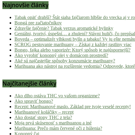
Najnovšie články
Tabak opäť drahší? Štát siaha fajčiarom hlbšie do vrecka aj v 
Bongá pre začiatočníkov
Zdravšie fajčenie? Tabak verzus aromatické bylinky
Geniálni, tvoriví, úspešní… a zhulení? Slávni huliči, čo prepísal
Boveda – optimalizér vlhkosti bylín a tabaku! Vy ju ešte nemát
SCROG pestovanie marihuany – Získaj z každej rastliny viac
Bongo, fajka alebo vaporizér: Ktorý spôsob je najúspornejší?
Ako vyrobiť konopný olej v domácom prostredí?
Aké sú najčastejšie spôsoby konzumácie marihuany?
Marihuana ako nástroj na rozšírenie vedomia? Odpovede, ktoré
Najčítanejšie články
Ako dlho ostáva THC vo vašom organizme?
Ako spraviť bongo?
Recept: Marihuanové maslo. Základ pre tvoje veselé recepty!
Marihuanové koláčiky – recept
Ako dostať stopy THC z tela?
Moja prvá skúsenosť s marihuanou a iné
Marihuana: Prečo mám červené oči z húlenia?
Konopný čaj