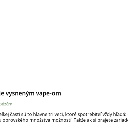
I je vysneným vape-om
orizéry
eľkej časti sú to hlavne tri veci, ktoré spotrebiteľ vždy hľa
 obrovského množstva možností. Takže ak si prajete zariadeni