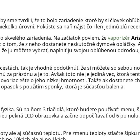
 by sme tvrdili, že to bolo zariadenie ktoré by si človek obľú
 niekoľko úrovní. Pokúste sa naň nájsť čo i len jedinú zlú rece
o skvelého zariadenia. Na začiatok poviem, že
vaporizér
Ari
riac o tom, že z neho dostanete neskutočné dymové obláčik
e ju môžete vybrať, naplniť ju svojou obľúbenou odrodou, vl
na cestách, tak je vhodné podotknúť, že si môžete so sebou 
ú za prázdnu a je to. Avšak toto nie je jediná vec, ktorá t
ovoriac ešte o jeho nízkej hmotnosti. Takže ak dostanete ch
 opasok s použitím sponky, ktorá je súčasťou balenia.
á fyzika. Sú na ňom 3 tlačidlá, ktoré budete používať: menu,
vieti pekná LCD obrazovka a začne odpočítavať od 6 po nulu.
loty ale aj súčasnú teplotu. Pre zmenu teploty stlačte šípk
h po 10kách ale aj po 1kách.