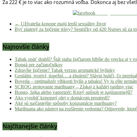
Za 222 € je to viac ako rozumná voľba. Dokonca aj bez vše
Zdieľaj na Facebook
←
Užívatelia konope majú lepší sexuálny život
Byť platený za fajčenie trávy? Sestričky od 420 Nurses sú za t
Najnovšie články
Tabak opäť drahší? Štát siaha fajčiarom hlbšie do vrecka aj v 
Bongá pre začiatočníkov
Zdravšie fajčenie? Tabak verzus aromatické bylinky
Geniálni, tvoriví, úspešní… a zhulení? Slávni huliči, čo prepísal
Boveda – optimalizér vlhkosti bylín a tabaku! Vy ju ešte nemát
SCROG pestovanie marihuany – Získaj z každej rastliny viac
Bongo, fajka alebo vaporizér: Ktorý spôsob je najúspornejší?
Ako vyrobiť konopný olej v domácom prostredí?
Aké sú najčastejšie spôsoby konzumácie marihuany?
Marihuana ako nástroj na rozšírenie vedomia? Odpovede, ktoré
Najčítanejšie články