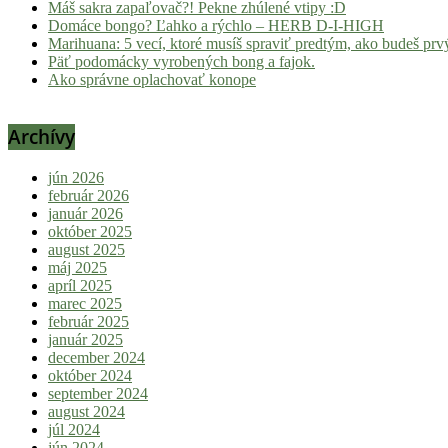
Máš sakra zapaľovač?! Pekne zhúlené vtipy :D
Domáce bongo? Ľahko a rýchlo – HERB D-I-HIGH
Marihuana: 5 vecí, ktoré musíš spraviť predtým, ako budeš prvý
Päť podomácky vyrobených bong a fajok.
Ako správne oplachovať konope
Archívy
jún 2026
február 2026
január 2026
október 2025
august 2025
máj 2025
apríl 2025
marec 2025
február 2025
január 2025
december 2024
október 2024
september 2024
august 2024
júl 2024
jún 2024