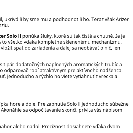
bil, ukrivdili by sme mu a podhodnotili ho. Teraz však Arizer
nziu.
zer Solo II
ponúka šluky, ktoré sú tak čisté a chutné, že je
y. A to všetko vďaka kompletne sklenenému mechanizmu.
ožiť spať do zariadenia a ďalej sa neobávať o nič, len
nosiť pár dodatočných naplnených aromatických trubíc a
ento odparovač robí atraktívnym pre aktívneho nadšenca.
uť, jednoducho a rýchlo ho viete vytiahnuť z vrecka a
 šípka hore a dole. Pre zapnutie Solo II jednoducho súbežne
 Akonáhle sa odpočítavanie skončí, privíta vás nápisom
u nahor alebo nadol. Precíznosť dosiahnete vďaka dvom