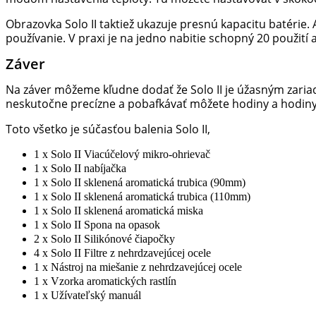
Obrazovka Solo II taktiež ukazuje presnú kapacitu batérie
používanie. V praxi je na jedno nabitie schopný 20 použití a
Záver
Na záver môžeme kľudne dodať že Solo II je úžasným zariad
neskutočne precízne a pobafkávať môžete hodiny a hodiny,
Toto všetko je súčasťou balenia Solo II,
1 x Solo II Viacúčelový mikro-ohrievač
1 x Solo II nabíjačka
1 x Solo II sklenená aromatická trubica (90mm)
1 x Solo II sklenená aromatická trubica (110mm)
1 x Solo II sklenená aromatická miska
1 x Solo II Spona na opasok
2 x Solo II Silikónové čiapočky
4 x Solo II Filtre z nehrdzavejúcej ocele
1 x Nástroj na miešanie z nehrdzavejúcej ocele
1 x Vzorka aromatických rastlín
1 x Užívateľský manuál