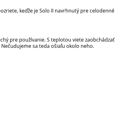
ozriete, keďže je Solo II navrhnutý pre celodenné
uchý pre používanie. S teplotou viete zaobchádzať
. Nečudujeme sa teda ošiaľu okolo neho.