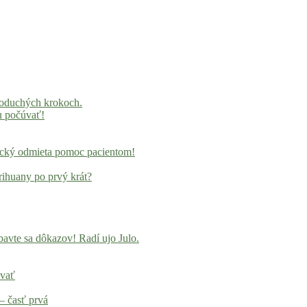
noduchých krokoch.
u počúvať!
locký odmieta pomoc pacientom!
rihuany po prvý krát?
avte sa dôkazov! Radí ujo Julo.
ovať
– časť prvá