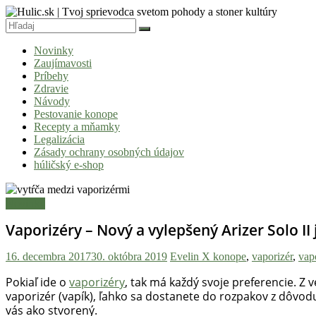
Skip
to
content
Hulic.sk
Novinky
|
Zaujímavosti
Tvoj
Príbehy
Zdravie
sprievodca
Návody
svetom
Pestovanie konope
Recepty a mňamky
pohody
Legalizácia
a
Zásady ochrany osobných údajov
húličský e-shop
stoner
kultúry
Novinky
Vitaj
Vaporizéry – Nový a vylepšený Arizer Solo I
v
komunite,
16. decembra 2017
30. októbra 2019
Evelin X
konope
,
vaporizér
,
vap
kde
je
Pokiaľ ide o
vaporizéry
, tak má každý svoje preferencie. Z v
čas
vaporizér (vapík), ľahko sa dostanete do rozpakov z dôvodu
vás ako stvorený.
relatívny.