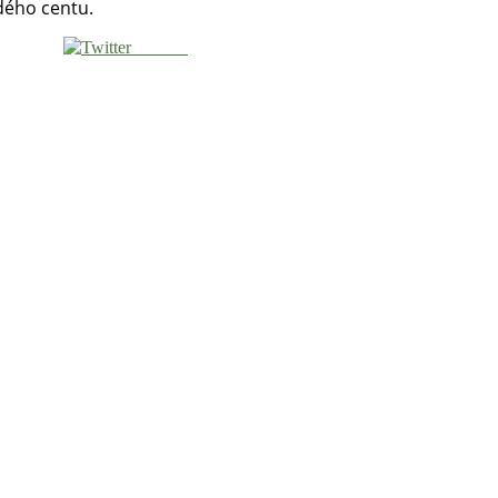
dého centu.
Tweetni