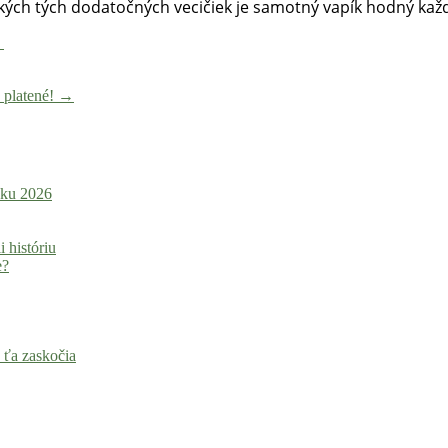
tkých tých dodatočných vecičiek je samotný vapík hodný kaž
u
o platené!
→
roku 2026
i históriu
e?
 ťa zaskočia