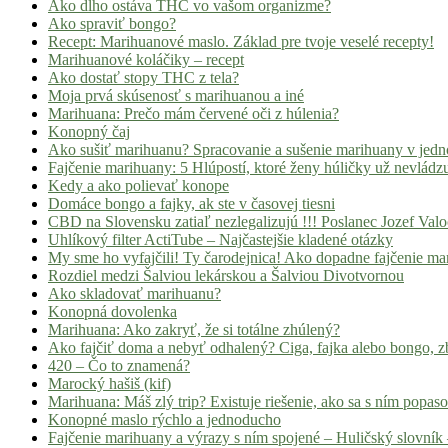
Ako dlho ostáva THC vo vašom organizme?
Ako spraviť bongo?
Recept: Marihuanové maslo. Základ pre tvoje veselé recepty!
Marihuanové koláčiky – recept
Ako dostať stopy THC z tela?
Moja prvá skúsenosť s marihuanou a iné
Marihuana: Prečo mám červené oči z húlenia?
Konopný čaj
Ako sušiť marihuanu? Spracovanie a sušenie marihuany v jed
Fajčenie marihuany: 5 Hlúpostí, ktoré ženy húličky už nevládz
Kedy a ako polievať konope
Domáce bongo a fajky, ak ste v časovej tiesni
CBD na Slovensku zatiaľ nezlegalizujú !!! Poslanec Jozef Va
Uhlíkový filter ActiTube – Najčastejšie kladené otázky
My sme ho vyfajčili! Ty čarodejnica! Ako dopadne fajčenie ma
Rozdiel medzi Šalviou lekárskou a Šalviou Divotvornou
Ako skladovať marihuanu?
Konopná dovolenka
Marihuana: Ako zakryť, že si totálne zhúlený?
Ako fajčiť doma a nebyť odhalený? Ciga, fajka alebo bongo, zb
420 – Čo to znamená?
Marocký hašiš (kif)
Marihuana: Máš zlý trip? Existuje riešenie, ako sa s ním popas
Konopné maslo rýchlo a jednoducho
Fajčenie marihuany a výrazy s ním spojené – Huličský slovník 