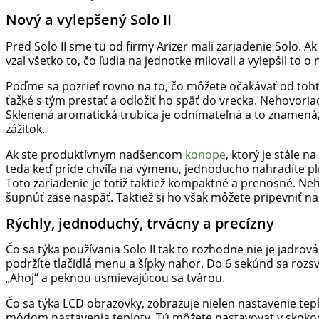
Hulic.sk
Nový a vylepšený Solo II
prináša
čerstvé
Pred Solo II sme tu od firmy Arizer mali zariadenie Solo. Ak
novinky
vzal všetko to, čo ľudia na jednotke milovali a vylepšil to o
z
Poďme sa pozrieť rovno na to, čo môžete očakávať od toht
konopnej
ťažké s tým prestať a odložiť ho späť do vrecka. Nehovo
scény,
Sklenená aromatická trubica je odnímateľná a to znamená, ž
najlepší
zážitok.
chill-
out,
Ak ste produktívnym nadšencom
konope
, ktorý je stále 
stoner
teda keď príde chvíľa na výmenu, jednoducho nahradíte pln
tipy
Toto zariadenie je totiž taktiež kompaktné a prenosné. Neh
šupnúť zase naspäť. Taktiež si ho však môžete pripevniť na
a
lifestyle.
Rýchly, jednoduchý, trvácny a precízny
Klikni
a
Čo sa týka používania Solo II tak to rozhodne nie je jadrov
nalaď
podržíte tlačidlá menu a šípky nahor. Do 6 sekúnd sa rozs
sa
„Ahoj“ a peknou usmievajúcou sa tvárou.
na
Čo sa týka LCD obrazovky, zobrazuje nielen nastavenie tep
pohodu.
módom nastavenia teploty. Tú môžete nastavovať v skokoc