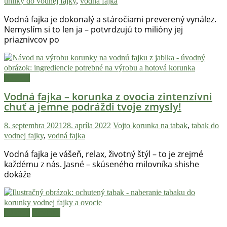
uhlíky do vodnej fajky
,
vodná fajka
Hulic.sk
prináša
Vodná fajka je dokonalý a stáročiami preverený vynález.
čerstvé
Nemyslím si to len ja – potvrdzujú to milióny jej
priaznivcov po
novinky
z
konopnej
scény,
Návody
najlepší
Vodná fajka – korunka z ovocia zintenzívni
chill-
chuť a jemne podráždi tvoje zmysly!
out,
stoner
8. septembra 2021
28. apríla 2022
Vojto
korunka na tabak
,
tabak do
tipy
vodnej fajky
,
vodná fajka
a
lifestyle.
Vodná fajka je vášeň, relax, životný štýl – to je zrejmé
Klikni
každému z nás. Jasné – skúseného milovníka shishe
dokáže
a
nalaď
sa
na
Návody
Novinky
pohodu.