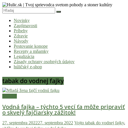
Skip
to
content
Hulic.sk
Novinky
|
Zaujímavosti
Tvoj
Príbehy
Zdravie
sprievodca
Návody
svetom
Pestovanie konope
Recepty a mňamky
pohody
Legalizácia
a
Zásady ochrany osobných údajov
húličský e-shop
stoner
kultúry
tabak do vodnej fajky
Vitaj
v
Návody
komunite,
Vodná fajka – týchto 5 vecí ťa môže pripraviť
kde
o skvelý fajčiarsky zážitok!
je
čas
27. septembra 2022
27. septembra 2022
Vojto
tabak do vodnej fajky
,
relatívny.