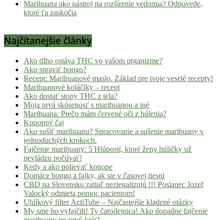
Marihuana ako nástroj na rozšírenie vedomia? Odpovede,
ktoré ťa zaskočia
Najčítanejšie články
Ako dlho ostáva THC vo vašom organizme?
Ako spraviť bongo?
Recept: Marihuanové maslo. Základ pre tvoje veselé recepty!
Marihuanové koláčiky – recept
Ako dostať stopy THC z tela?
Moja prvá skúsenosť s marihuanou a iné
Marihuana: Prečo mám červené oči z húlenia?
Konopný čaj
Ako sušiť marihuanu? Spracovanie a sušenie marihuany v
jednoduchých krokoch.
Fajčenie marihuany: 5 Hlúpostí, ktoré ženy húličky už
nevládzu počúvať!
Kedy a ako polievať konope
Domáce bongo a fajky, ak ste v časovej tiesni
CBD na Slovensku zatiaľ nezlegalizujú !!! Poslanec Jozef
Valocký odmieta pomoc pacientom!
Uhlíkový filter ActiTube – Najčastejšie kladené otázky
My sme ho vyfajčili! Ty čarodejnica! Ako dopadne fajčenie
marihuany po prvý krát?