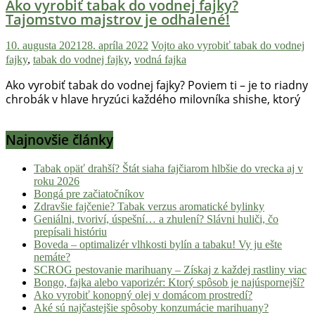
Ako vyrobiť tabak do vodnej fajky?
Tajomstvo majstrov je odhalené!
10. augusta 2021
28. apríla 2022
Vojto
ako vyrobiť tabak do vodnej
fajky
,
tabak do vodnej fajky
,
vodná fajka
Ako vyrobiť tabak do vodnej fajky? Poviem ti – je to riadny
chrobák v hlave hryzúci každého milovníka shishe, ktorý
Najnovšie články
Tabak opäť drahší? Štát siaha fajčiarom hlbšie do vrecka aj v
roku 2026
Bongá pre začiatočníkov
Zdravšie fajčenie? Tabak verzus aromatické bylinky
Geniálni, tvoriví, úspešní… a zhulení? Slávni huliči, čo
prepísali históriu
Boveda – optimalizér vlhkosti bylín a tabaku! Vy ju ešte
nemáte?
SCROG pestovanie marihuany – Získaj z každej rastliny viac
Bongo, fajka alebo vaporizér: Ktorý spôsob je najúspornejší?
Ako vyrobiť konopný olej v domácom prostredí?
Aké sú najčastejšie spôsoby konzumácie marihuany?