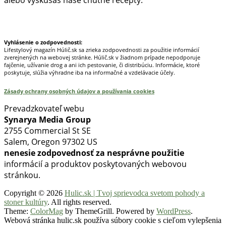
alebo vyskúšaš naše chutné recepty.
Prinášame horúce novinky na tieto témy.
Vyhlásenie o zodpovednosti:
Lifestylový magazín Húlič.sk sa zrieka zodpovednosti za použitie informácií
zverejnených na webovej stránke. Húlič.sk v žiadnom prípade nepodporuje
fajčenie, užívanie drog a ani ich pestovanie, či distribúciu. Informácie, ktoré
poskytuje, slúžia výhradne iba na informačné a vzdelávacie účely.
Zásady ochrany osobných údajov a používania cookies
Prevadzkovateľ webu
Synarya Media Group
2755 Commercial St SE
Salem, Oregon 97302 US
nenesie zodpovednosť za nesprávne použitie
informácií a produktov poskytovaných webovou
stránkou.
Copyright © 2026
Hulic.sk | Tvoj sprievodca svetom pohody a
stoner kultúry
. All rights reserved.
Theme:
ColorMag
by ThemeGrill. Powered by
WordPress
.
Webová stránka hulic.sk používa súbory cookie s cieľom vylepšenia