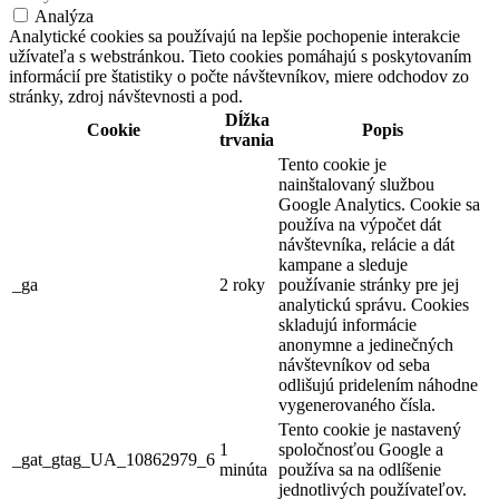
Analýza
Analytické cookies sa používajú na lepšie pochopenie interakcie
užívateľa s webstránkou. Tieto cookies pomáhajú s poskytovaním
informácií pre štatistiky o počte návštevníkov, miere odchodov zo
stránky, zdroj návštevnosti a pod.
Dĺžka
Cookie
Popis
trvania
Tento cookie je
nainštalovaný službou
Google Analytics. Cookie sa
používa na výpočet dát
návštevníka, relácie a dát
kampane a sleduje
_ga
2 roky
používanie stránky pre jej
analytickú správu. Cookies
skladujú informácie
anonymne a jedinečných
návštevníkov od seba
odlišujú pridelením náhodne
vygenerovaného čísla.
Tento cookie je nastavený
1
spoločnosťou Google a
_gat_gtag_UA_10862979_6
minúta
používa sa na odlíšenie
jednotlivých používateľov.