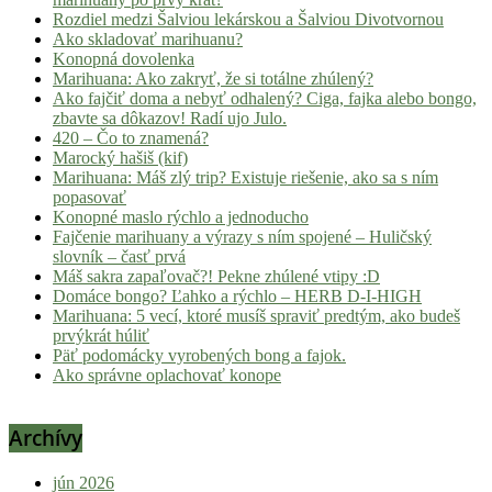
Rozdiel medzi Šalviou lekárskou a Šalviou Divotvornou
Ako skladovať marihuanu?
Konopná dovolenka
Marihuana: Ako zakryť, že si totálne zhúlený?
Ako fajčiť doma a nebyť odhalený? Ciga, fajka alebo bongo,
zbavte sa dôkazov! Radí ujo Julo.
420 – Čo to znamená?
Marocký hašiš (kif)
Marihuana: Máš zlý trip? Existuje riešenie, ako sa s ním
popasovať
Konopné maslo rýchlo a jednoducho
Fajčenie marihuany a výrazy s ním spojené – Huličský
slovník – časť prvá
Máš sakra zapaľovač?! Pekne zhúlené vtipy :D
Domáce bongo? Ľahko a rýchlo – HERB D-I-HIGH
Marihuana: 5 vecí, ktoré musíš spraviť predtým, ako budeš
prvýkrát húliť
Päť podomácky vyrobených bong a fajok.
Ako správne oplachovať konope
Archívy
jún 2026