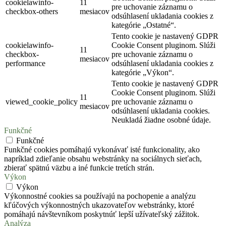
cookielawinfo-
11
pre uchovanie záznamu o
checkbox-others
mesiacov
odsúhlasení ukladania cookies z
kategórie „Ostatné“.
Tento cookie je nastavený GDPR
cookielawinfo-
Cookie Consent pluginom. Slúži
11
checkbox-
pre uchovanie záznamu o
mesiacov
performance
odsúhlasení ukladania cookies z
kategórie „Výkon“.
Tento cookie je nastavený GDPR
Cookie Consent pluginom. Slúži
11
viewed_cookie_policy
pre uchovanie záznamu o
mesiacov
odsúhlasení ukladania cookies.
Neukladá žiadne osobné údaje.
Funkčné
Funkčné
Funkčné cookies pomáhajú vykonávať isté funkcionality, ako
napríklad zdieľanie obsahu webstránky na sociálnych sieťach,
zbierať spätnú väzbu a iné funkcie tretích strán.
Výkon
Výkon
Výkonnostné cookies sa používajú na pochopenie a analýzu
kľúčových výkonnostných ukazovateľov webstránky, ktoré
pomáhajú návštevníkom poskytnúť lepší užívateľský zážitok.
Analýza