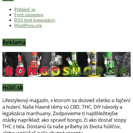
Prihlásiť sa
Feed záznamov
RSS feed komentárov
WordPress.org
Reklama
Húlič.sk
Lifestyleový magazín, v ktorom sa dozvieš všetko o fajčení
a hulení. Naše hlavné témy sú CBD, THC, DIY návody a
legalizácia marihuany. Zodpovieme ti najdôležitejšie
otázky napríklad: ako spraviť bongo, či ako dostať stopy
THC z tela. Dostanú ťa naše príbehy zo života húličov,